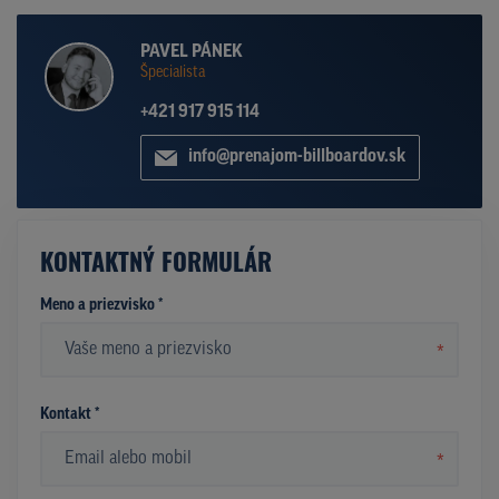
PAVEL PÁNEK
Špecialista
+421 917 915 114
info@prenajom-billboardov.sk
KONTAKTNÝ FORMULÁR
Meno a priezvisko *
*
Kontakt *
*