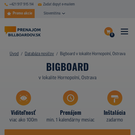
+421 917 915 114
Zadať dopyt e-mailem
Promo akcie
Slovenština
0
ČASTÉ DOTAZY
Dokončiť dopyt
Úvod
Databáza nosičov
Bigboard v lokalite Hornopolní, Ostrava
DATABÁZA NOSIČOV
BIGBOARD
Zobraziť nosiče na mape
PLOCHY V AKCII
v lokalite Hornopolní, Ostrava
CENY
TYPY NOSIČOV
Viditeľnosť
Prenájom
Inštalácia
Z PRAXE
viac ako 100m
min. 1 kalendárny mesiac
zadarmo
KTO SME