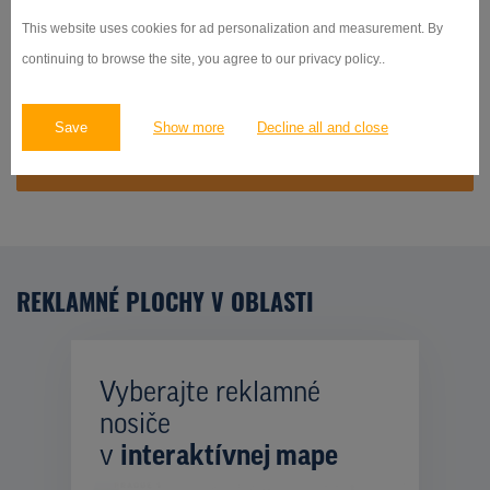
prenájmu bigboardu v lokalite Hornopolní, Ostrava nie je
This website uses cookies for ad personalization and measurement. By
obmedzená. Bigboardy sú umiestnené predovšetkým vo veľkých
continuing to browse the site, you agree to our privacy policy..
mestách a pozdĺž hlavných cestných ťahov.
Save
Show more
Decline all and close
NEZÁVÄZNE PREVERIŤ DOSTUPNOST A CENU
REKLAMNÉ PLOCHY V OBLASTI
Vyberajte reklamné
nosiče
v
interaktívnej mape