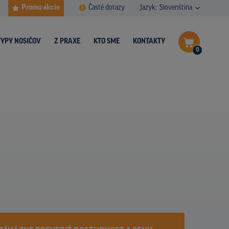
Promo akcie
Časté dotazy
Jazyk:
Slovenština
TYPY NOSIČOV
Z PRAXE
KTO SME
KONTAKTY
0
Dokončiť dopyt
Zobraziť nosiče na mape