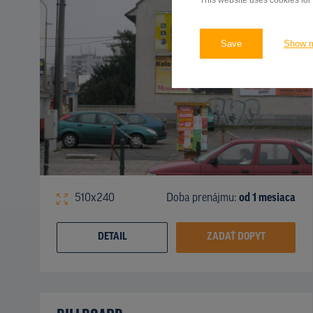
This website uses cookies for
Save
Show 
510x240
Doba prenájmu:
od 1 mesiaca
DETAIL
ZADAŤ DOPYT