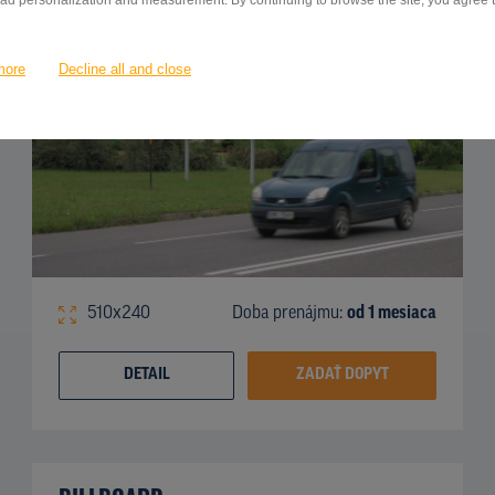
 ad personalization and measurement. By continuing to browse the site, you agree to
more
Decline all and close
510x240
Doba prenájmu:
od 1 mesiaca
DETAIL
ZADAŤ DOPYT