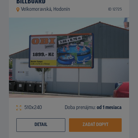
BILLBOARD
Velkomoravská, Hodonín
ID 12725
510x240
Doba prenájmu:
od 1 mesiaca
DETAIL
ZADAŤ DOPYT