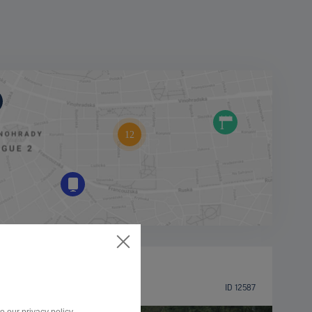
BILLBOARD
Brněnská, Hodonín
ID 12587