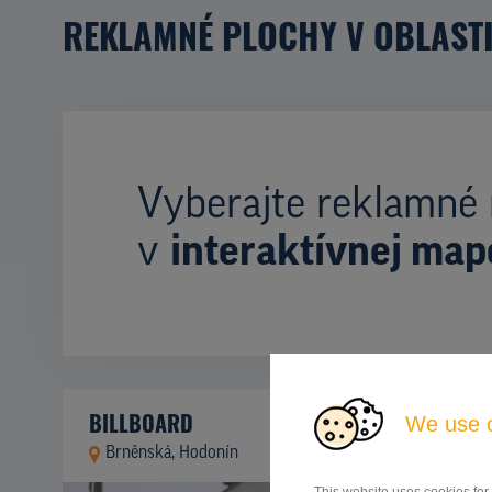
REKLAMNÉ PLOCHY V OBLAST
Vyberajte reklamné 
v
interaktívnej map
BILLBOARD
We use 
Brněnská, Hodonín
ID 12578