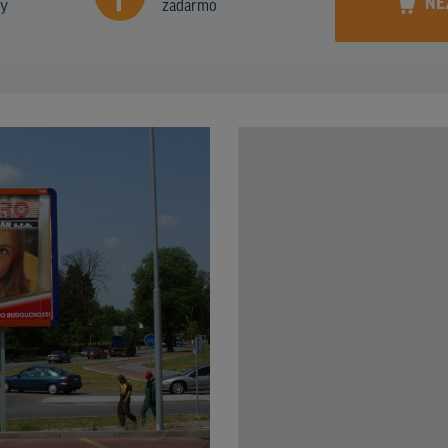
NE
ny
zadarmo