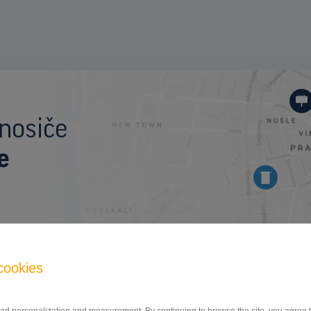
I
nosiče
e
BILLBOARD
cookies
Brněnská, Hodonín
ID 12586