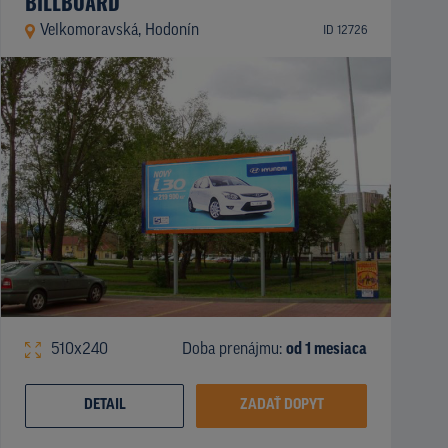
BILLBOARD
Velkomoravská, Hodonín
ID 12726
510x240
Doba prenájmu:
od 1 mesiaca
DETAIL
ZADAŤ DOPYT