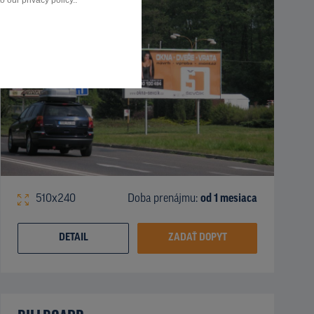
 our privacy policy..
510x240
Doba prenájmu:
od 1 mesiaca
DETAIL
ZADAŤ DOPYT