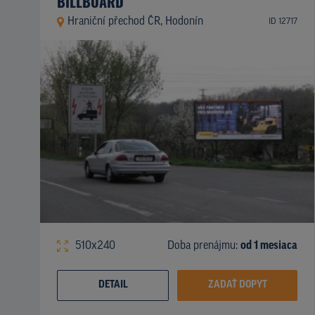
BILLBOARD
Hraniční přechod ČR, Hodonín
ID 12717
510x240
Doba prenájmu:
od 1 mesiaca
DETAIL
ZADAŤ DOPYT