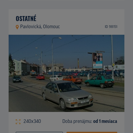
OSTATNÉ
Pavlovická, Olomouc
ID 98151
240x340
Doba prenájmu:
od 1 mesiaca