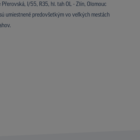
 Přerovská, I/55, R35, hl. tah OL - Zlín, Olomouc
 sú umiestnené predovšetkým vo veľkých mestách
ahov.