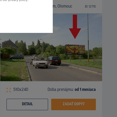
 our privacy policy..
Jablonského, směr centrum, Olomouc
ID 12710
510x240
Doba prenájmu:
od 1 mesiaca
DETAIL
ZADAŤ DOPYT