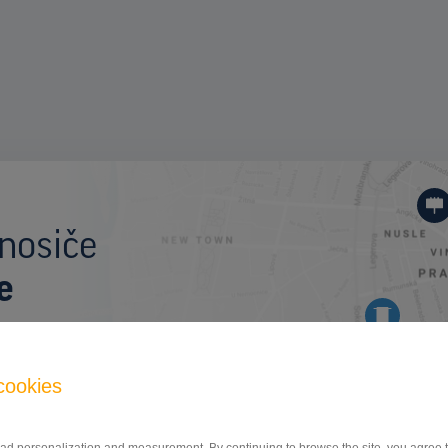
I
nosiče
e
cookies
BILLBOARD