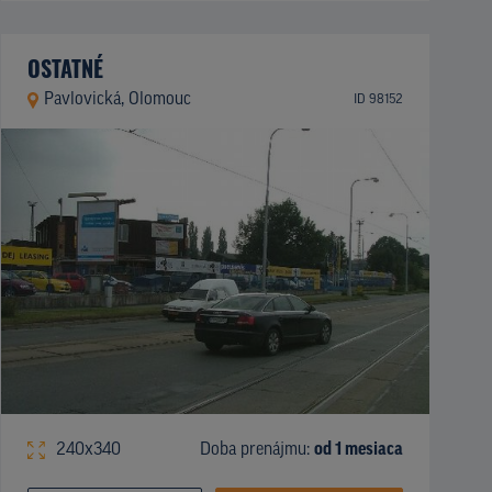
OSTATNÉ
Pavlovická, Olomouc
ID 98152
240x340
Doba prenájmu:
od 1 mesiaca