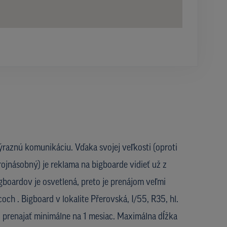
ýraznú komunikáciu. Vďaka svojej veľkosti (oproti
rojnásobný) je reklama na bigboarde vidieť už z
igboardov je osvetlená, preto je prenájom veľmi
och . Bigboard v lokalite Přerovská, I/55, R35, hl.
 prenajať minimálne na 1 mesiac. Maximálna dĺžka