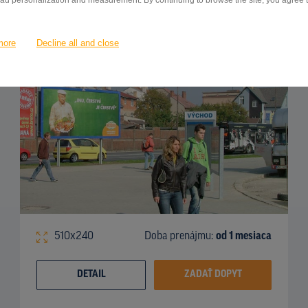
 ad personalization and measurement. By continuing to browse the site, you agree to
Nádraží BUS, hlavní výstup, Olomouc
ID 12709
more
Decline all and close
510x240
Doba prenájmu:
od 1 mesiaca
DETAIL
ZADAŤ DOPYT