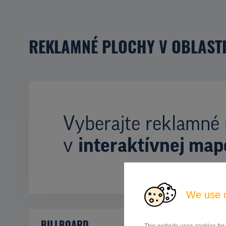
REKLAMNÉ PLOCHY V OBLAST
Vyberajte reklamné 
v
interaktívnej map
We use 
BILLBOARD