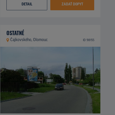
DETAIL
ZADAŤ DOPYT
OSTATNÉ
Čajkovského, Olomouc
ID 98155