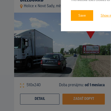
This website uses cookies for
Holice x Nové Sady, měst. okruh, Olomouc
ID 12699
Save
Show 
510x240
Doba prenájmu:
od 1 mesiaca
DETAIL
ZADAŤ DOPYT