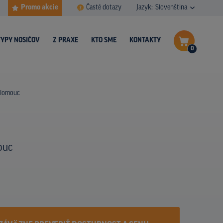
Promo akcie
Časté dotazy
Jazyk:
Slovenština
TYPY NOSIČOV
Z PRAXE
KTO SME
KONTAKTY
0
Dokončiť dopyt
 Olomouc
Zobraziť nosiče na mape
ouc