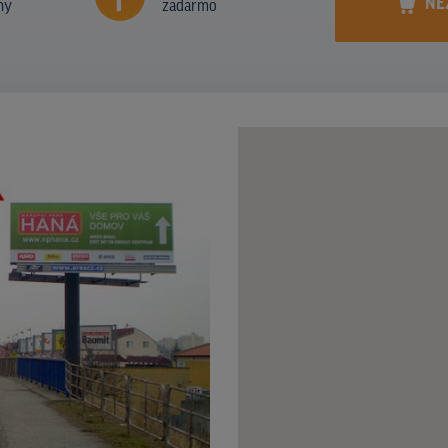
NE
ny
zadarmo