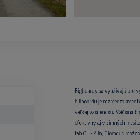
Bigboardy sa využívajú pre v
billboardu je rozmer takmer t
veľkej vzialenosti. Väčšina b
)
efektívny aj v zimných mesiac
tah OL - Zlín, Olomouc možno