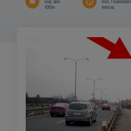
viac ako
min. 1 kalendár
100m
mesiac