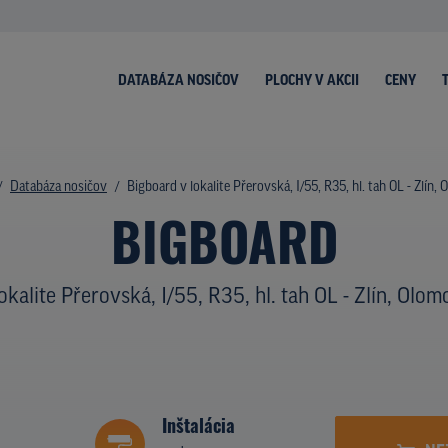
DATABÁZA NOSIČOV
PLOCHY V AKCII
CENY
Databáza nosičov
Bigboard v lokalite Přerovská, I/55, R35, hl. tah OL - Zlín,
BIGBOARD
lokalite Přerovská, I/55, R35, hl. tah OL - Zlín, Olom
Inštalácia