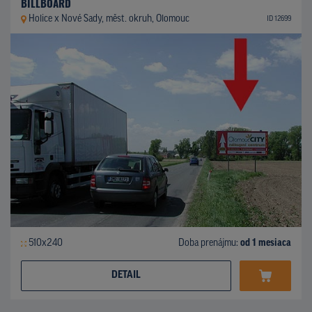
BILLBOARD
Holice x Nové Sady, měst. okruh, Olomouc
ID 12699
510x240
Doba prenájmu:
od 1 mesiaca
DETAIL