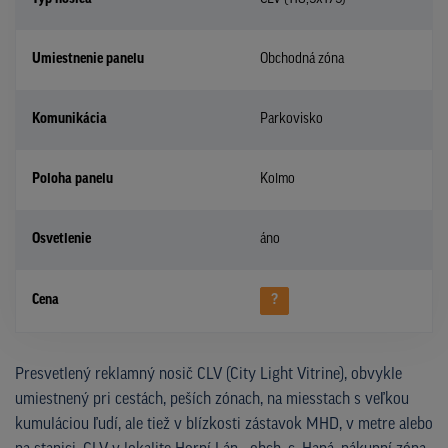
Umiestnenie panelu
Obchodná zóna
Komunikácia
Parkovisko
Poloha panelu
Kolmo
Osvetlenie
áno
Cena
?
Presvetlený reklamný nosič CLV (City Light Vitrine), obvykle
umiestnený pri cestách, peších zónach, na miesstach s veľkou
kumuláciou ľudí, ale tiež v blízkosti zástavok MHD, v metre alebo