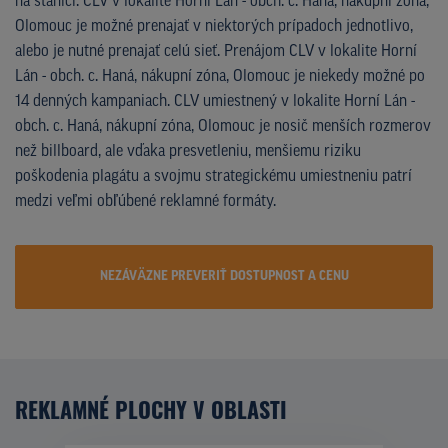
na stanici. CLV v lokalite Horní Lán - obch. c. Haná, nákupní zóna,
Olomouc je možné prenajať v niektorých prípadoch jednotlivo,
alebo je nutné prenajať celú sieť. Prenájom CLV v lokalite Horní
Lán - obch. c. Haná, nákupní zóna, Olomouc je niekedy možné po
14 denných kampaniach. CLV umiestnený v lokalite Horní Lán -
obch. c. Haná, nákupní zóna, Olomouc je nosič menších rozmerov
než billboard, ale vďaka presvetleniu, menšiemu riziku
poškodenia plagátu a svojmu strategickému umiestneniu patrí
medzi veľmi obľúbené reklamné formáty.
NEZÁVÄZNE PREVERIŤ DOSTUPNOST A CENU
REKLAMNÉ PLOCHY V OBLASTI