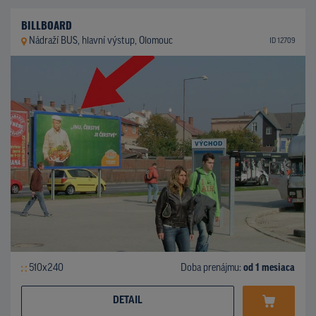
BILLBOARD
Nádraží BUS, hlavní výstup, Olomouc
ID 12709
510x240
Doba prenájmu:
od 1 mesiaca
DETAIL