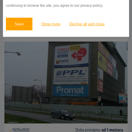
DETAIL
continuing to browse the site, you agree to our privacy policy..
Save
Show more
Decline all and close
PLACHTA
Velkomoravská, Olomouc
ID 80305
1500x900
Doba prenájmu:
od 1 mesiaca