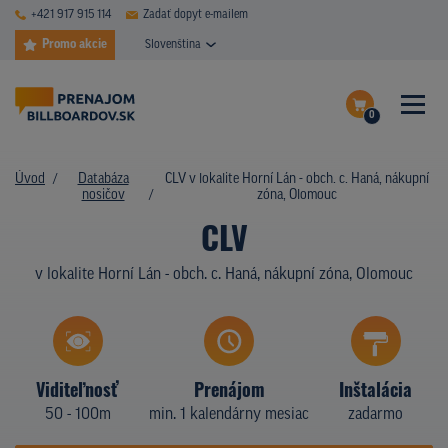
+421 917 915 114
Zadať dopyt e-mailem
Promo akcie
Slovenština
0
ČASTÉ DOTAZY
Dokončiť dopyt
Úvod
Databáza
CLV v lokalite Horní Lán - obch. c. Haná, nákupní
DATABÁZA NOSIČOV
nosičov
zóna, Olomouc
Zobraziť nosiče na mape
CLV
PLOCHY V AKCII
v lokalite Horní Lán - obch. c. Haná, nákupní zóna, Olomouc
CENY
TYPY NOSIČOV
Z PRAXE
Viditeľnosť
Prenájom
Inštalácia
50 - 100m
min. 1 kalendárny mesiac
zadarmo
KTO SME