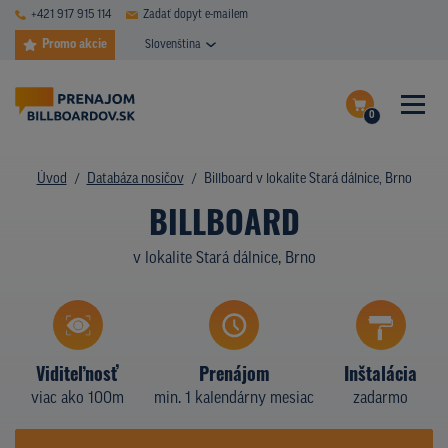
+421 917 915 114
Zadať dopyt e-mailem
Promo akcie
Slovenština
0
ČASTÉ DOTAZY
Dokončiť dopyt
Úvod
Databáza nosičov
Billboard v lokalite Stará dálnice, Brno
DATABÁZA NOSIČOV
BILLBOARD
Zobraziť nosiče na mape
PLOCHY V AKCII
v lokalite Stará dálnice, Brno
CENY
TYPY NOSIČOV
Viditeľnosť
Prenájom
Inštalácia
Z PRAXE
viac ako 100m
min. 1 kalendárny mesiac
zadarmo
KTO SME