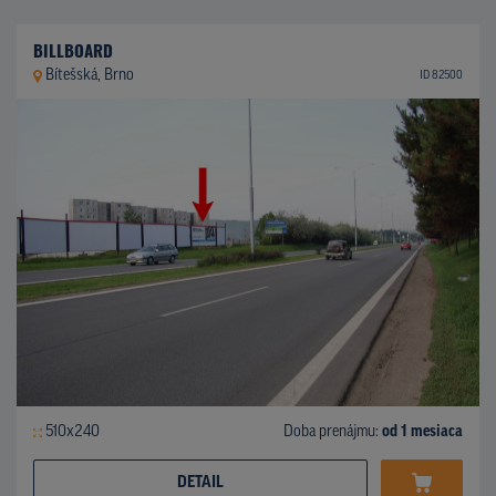
BILLBOARD
Bítešská, Brno
ID 82500
510x240
Doba prenájmu:
od 1 mesiaca
DETAIL