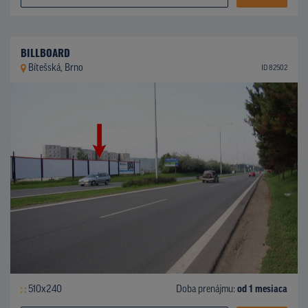
BILLBOARD
Bítešská, Brno
ID 82502
510x240
Doba prenájmu:
od 1 mesiaca