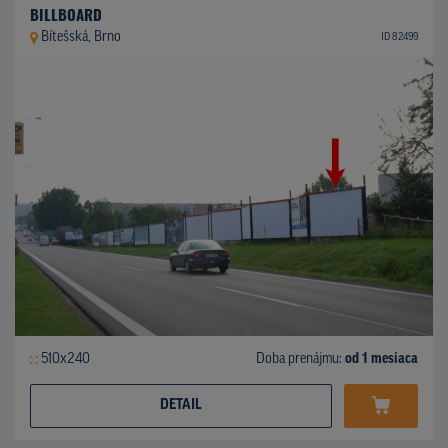
BILLBOARD
Bítešská, Brno
ID 82499
510x240
Doba prenájmu:
od 1 mesiaca
DETAIL