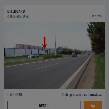
BILLBOARD
Bítešská, Brno
ID 82500
510x240
Doba prenájmu:
od 1 mesiaca
DETAIL