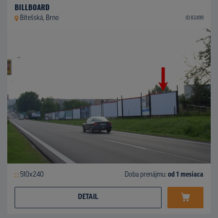
BILLBOARD
Bítešská, Brno
ID 82499
510x240
Doba prenájmu:
od 1 mesiaca
DETAIL