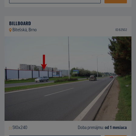
BILLBOARD
Bítešská, Brno
ID 82502
510x240
Doba prenájmu:
od 1 mesiaca