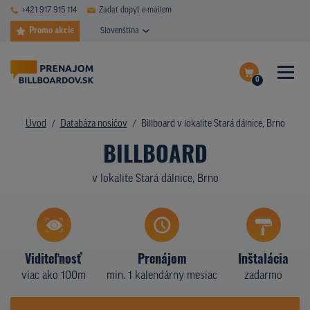
+421 917 915 114
Zadať dopyt e-mailem
Promo akcie
Slovenština
0
ČASTÉ DOTAZY
Dokončiť dopyt
Úvod
Databáza nosičov
Billboard v lokalite Stará dálnice, Brno
DATABÁZA NOSIČOV
BILLBOARD
Zobraziť nosiče na mape
PLOCHY V AKCII
v lokalite Stará dálnice, Brno
CENY
TYPY NOSIČOV
Viditeľnosť
Prenájom
Inštalácia
Z PRAXE
viac ako 100m
min. 1 kalendárny mesiac
zadarmo
KTO SME