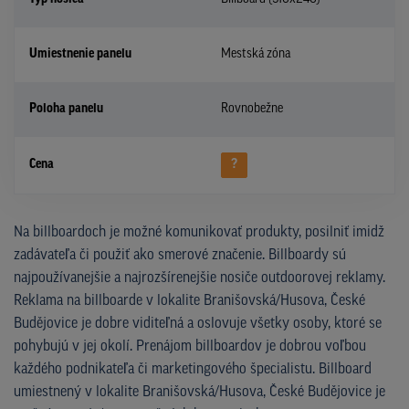
Umiestnenie panelu
Mestská zóna
Poloha panelu
Rovnobežne
Cena
?
Na billboardoch je možné komunikovať produkty, posilniť imidž
zadávateľa či použiť ako smerové značenie. Billboardy sú
najpoužívanejšie a najrozšírenejšie nosiče outdoorovej reklamy.
Reklama na billboarde v lokalite Branišovská/Husova, České
Budějovice je dobre viditeľná a oslovuje všetky osoby, ktoré se
pohybujú v jej okolí. Prenájom billboardov je dobrou voľbou
každého podnikateľa či marketingového špecialistu. Billboard
umiestnený v lokalite Branišovská/Husova, České Budějovice je