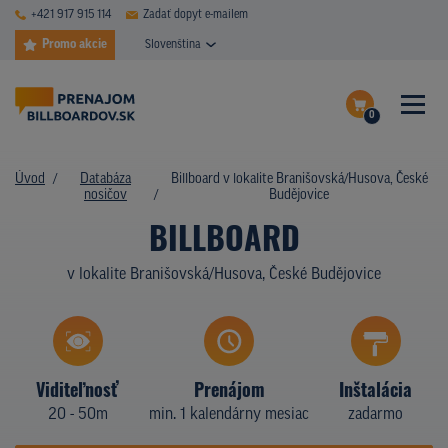
+421 917 915 114
Zadať dopyt e-mailem
Promo akcie
Slovenština
0
ČASTÉ DOTAZY
Dokončiť dopyt
Úvod
Databáza
Billboard v lokalite Branišovská/Husova, České
DATABÁZA NOSIČOV
nosičov
Budějovice
Zobraziť nosiče na mape
BILLBOARD
PLOCHY V AKCII
v lokalite Branišovská/Husova, České Budějovice
CENY
TYPY NOSIČOV
Z PRAXE
Viditeľnosť
Prenájom
Inštalácia
20 - 50m
min. 1 kalendárny mesiac
zadarmo
KTO SME