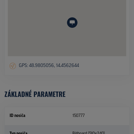
GPS: 48.9805056, 14.4562644
ZÁKLADNÉ PARAMETRE
ID nosiča
150777
Typ nosiča
Billboard (510x240)