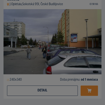
J.Opletala,Sokolská 951, České Budějovice
ID 98166
240x340
Doba prenájmu:
od 1 mesiaca
DETAIL