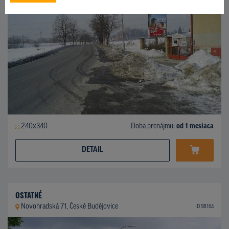
240x340
Doba prenájmu:
od 1 mesiaca
DETAIL
OSTATNÉ
Novohradská 71, České Budějovice
ID 98164