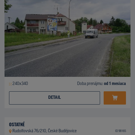
240x340
Doba prenájmu:
od 1 mesiaca
DETAIL
OSTATNÉ
Rudolfovská 76/210, České Budějovice
ID 98165