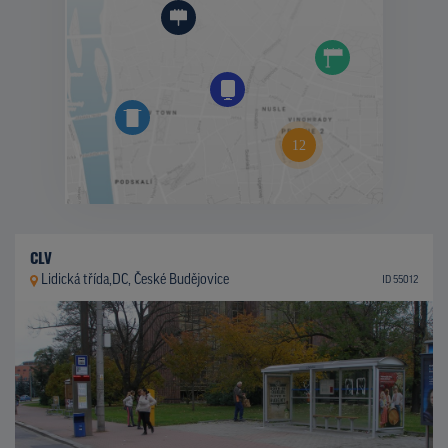
CLV
Lidická třída,DC, České Budějovice
ID 55012