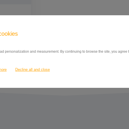
cookies
 ad personalization and measurement. By continuing to browse the site, you agree to
CENU
more
Decline all and close
I