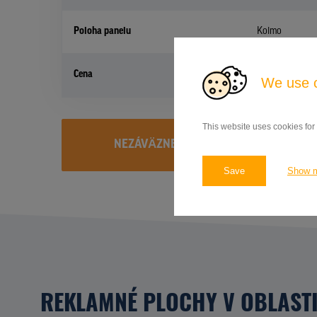
Poloha panelu
Kolmo
Cena
?
We use 
This website uses cookies for
NEZÁVÄZNE PREVERIŤ DOSTUPNOST A 
Save
Show 
REKLAMNÉ PLOCHY V OBLAST