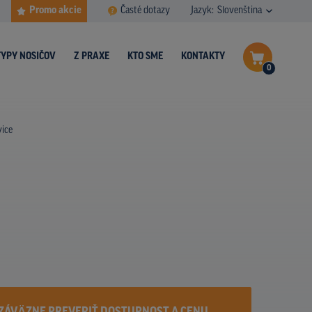
Promo akcie
Časté dotazy
Jazyk:
Slovenština
TYPY NOSIČOV
Z PRAXE
KTO SME
KONTAKTY
0
Dokončiť dopyt
vice
Zobraziť nosiče na mape