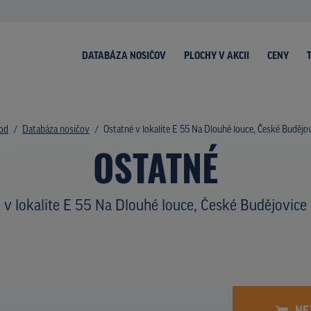
DATABÁZA NOSIČOV
PLOCHY V AKCII
CENY
od
Databáza nosičov
Ostatné v lokalite E 55 Na Dlouhé louce, České Budějo
OSTATNÉ
v lokalite E 55 Na Dlouhé louce, České Budějovice