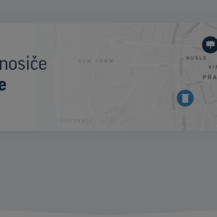
nosiče
e