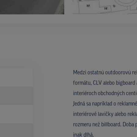
Medzi ostatnú outdoorovú rek
formátu, CLV alebo bigboard a
interiéroch obchodných centie
Jedná sa napríklad o reklamné
interiérové lavičky alebo rek
rozmeru než billboard. Doba
inak dlhá.