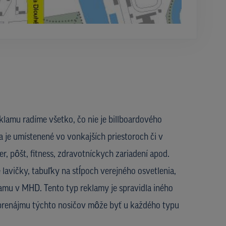
lamu radíme všetko, čo nie je billboardového
 je umístenené vo vonkajších priestoroch či v
r, pôšt, fitness, zdravotníckych zariadení apod.
 lavičky, tabuľky na stĺpoch verejného osvetlenia,
lamu v MHD. Tento typ reklamy je spravidla iného
 prenájmu týchto nosičov môže byť u každého typu