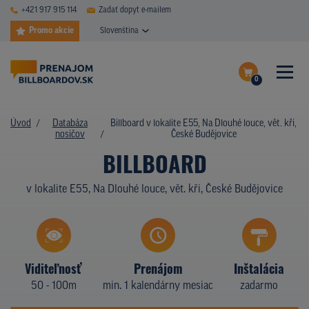
+421 917 915 114
Zadať dopyt e-mailem
Promo akcie
Slovenština
0
ČASTÉ DOTAZY
Dokončiť dopyt
Úvod
Databáza
Billboard v lokalite E55, Na Dlouhé louce, vět. kři,
DATABÁZA NOSIČOV
nosičov
České Budějovice
Zobraziť nosiče na mape
BILLBOARD
PLOCHY V AKCII
v lokalite E55, Na Dlouhé louce, vět. kři, České Budějovice
CENY
TYPY NOSIČOV
Z PRAXE
Viditeľnosť
Prenájom
Inštalácia
50 - 100m
min. 1 kalendárny mesiac
zadarmo
KTO SME