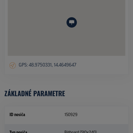
GPS: 48.9750331, 14.4649647
ZÁKLADNÉ PARAMETRE
ID nosiča
150929
Typ nosiča
Billboard (510x240)