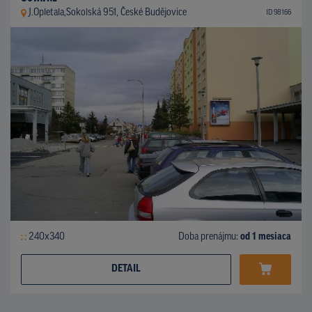
J.Opletala,Sokolská 951, České Budějovice
ID 98166
240x340
Doba prenájmu:
od 1 mesiaca
DETAIL