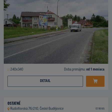
240x340
Doba prenájmu:
od 1 mesiaca
DETAIL
OSTATNÉ
Rudolfovská 76/210, České Budějovice
ID 98165