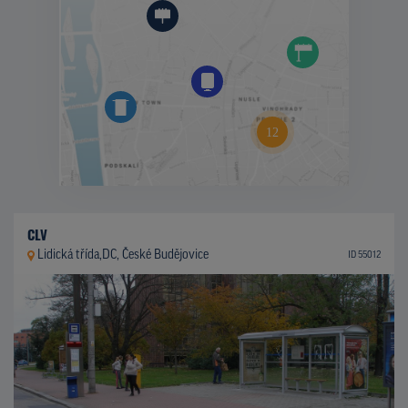
CLV
Lidická třída,DC, České Budějovice
ID 55012