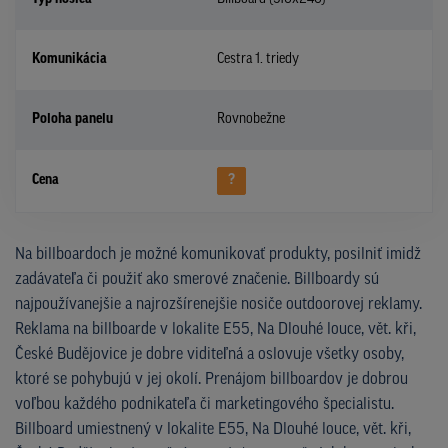
Komunikácia
Cestra 1. triedy
Poloha panelu
Rovnobežne
Cena
?
Na billboardoch je možné komunikovať produkty, posilniť imidž
zadávateľa či použiť ako smerové značenie. Billboardy sú
najpoužívanejšie a najrozšírenejšie nosiče outdoorovej reklamy.
Reklama na billboarde v lokalite E55, Na Dlouhé louce, vět. kři,
České Budějovice je dobre viditeľná a oslovuje všetky osoby,
ktoré se pohybujú v jej okolí. Prenájom billboardov je dobrou
voľbou každého podnikateľa či marketingového špecialistu.
Billboard umiestnený v lokalite E55, Na Dlouhé louce, vět. kři,