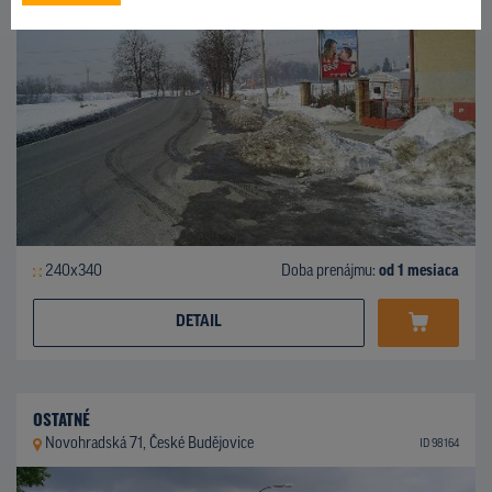
240x340
Doba prenájmu:
od 1 mesiaca
DETAIL
OSTATNÉ
Novohradská 71, České Budějovice
ID 98164