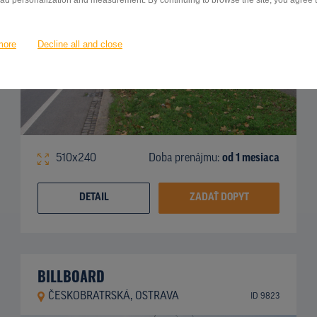
 ad personalization and measurement. By continuing to browse the site, you agree to
more
Decline all and close
510x240
Doba prenájmu:
od 1 mesiaca
DETAIL
ZADAŤ DOPYT
BILLBOARD
ČESKOBRATRSKÁ, OSTRAVA
ID 9823