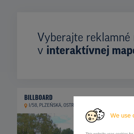
Vyberajte reklamné 
v
interaktívnej map
BILLBOARD
I/58, PLZEŃSKÁ, OSTRAVA
ID 9776
We use 