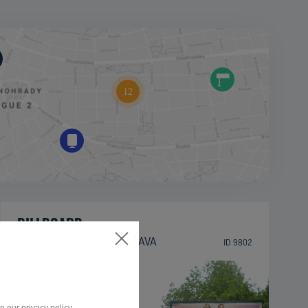
BILLBOARD
II/470, ORLOVSKÁ, OSTRAVA
ID 9802