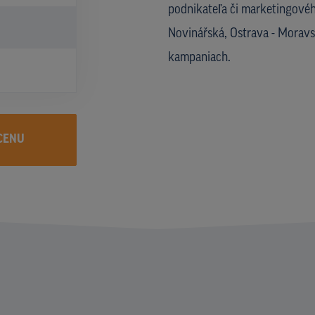
podnikateľa či marketingového
Novinářská, Ostrava - Morav
kampaniach.
CENU
I