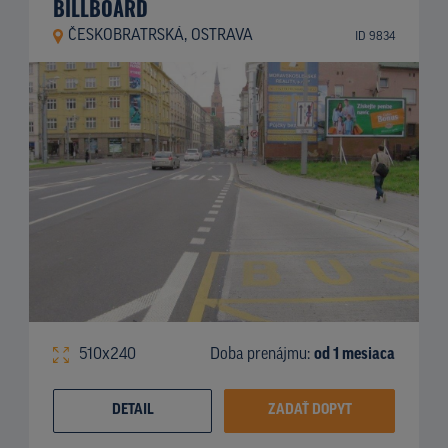
BILLBOARD
ČESKOBRATRSKÁ, OSTRAVA
ID 9834
510x240
Doba prenájmu:
od 1 mesiaca
DETAIL
ZADAŤ DOPYT