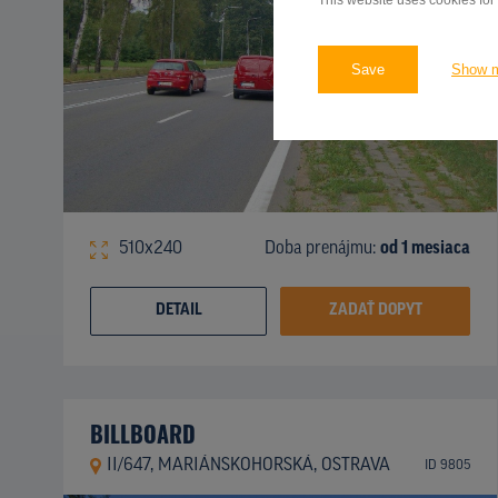
This website uses cookies for
Save
Show 
510x240
Doba prenájmu:
od 1 mesiaca
DETAIL
ZADAŤ DOPYT
BILLBOARD
II/647, MARIÁNSKOHORSKÁ, OSTRAVA
ID 9805