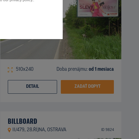
 our privacy policy..
510x240
Doba prenájmu:
od 1 mesiaca
DETAIL
ZADAŤ DOPYT
BILLBOARD
II/479, 28.ŘÍJNA, OSTRAVA
ID 9824