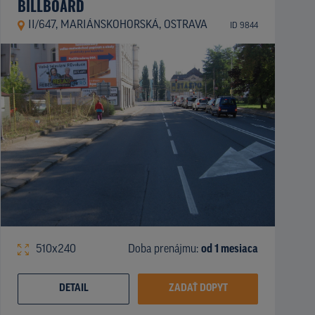
BILLBOARD
II/647, MARIÁNSKOHORSKÁ, OSTRAVA
ID 9844
510x240
Doba prenájmu:
od 1 mesiaca
DETAIL
ZADAŤ DOPYT