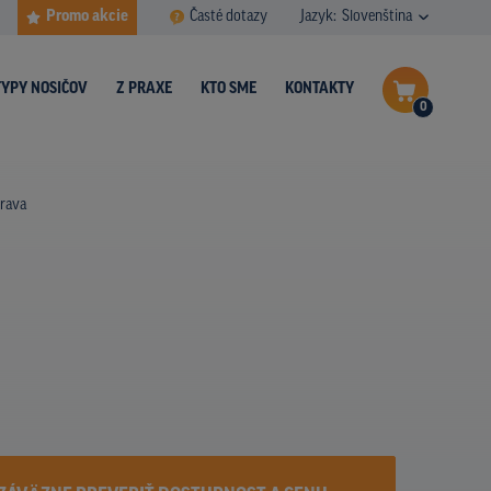
Promo akcie
Časté dotazy
Jazyk:
Slovenština
TYPY NOSIČOV
Z PRAXE
KTO SME
KONTAKTY
0
Dokončiť dopyt
trava
Zobraziť nosiče na mape