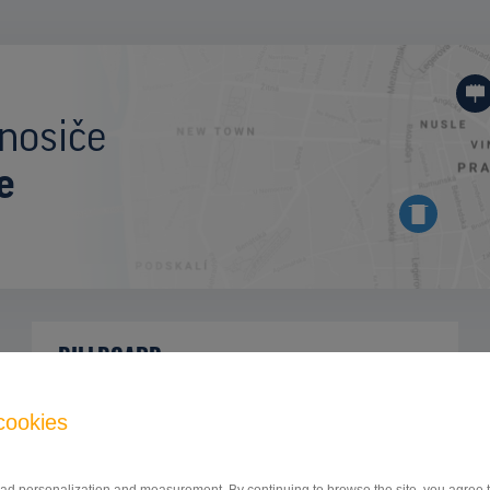
nosiče
e
BILLBOARD
SOKOLSKÁ TŘÍDA, OSTRAVA
ID 9799
cookies