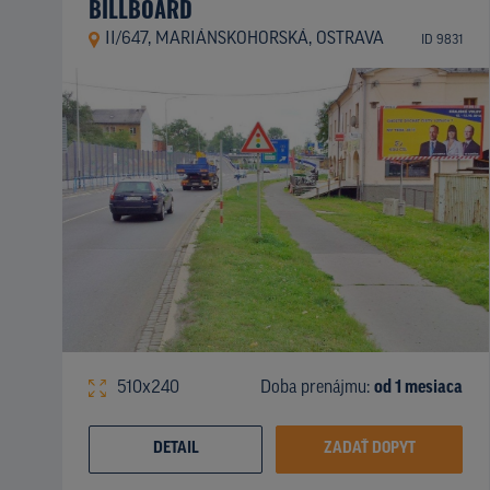
BILLBOARD
II/647, MARIÁNSKOHORSKÁ, OSTRAVA
ID 9831
510x240
Doba prenájmu:
od 1 mesiaca
DETAIL
ZADAŤ DOPYT