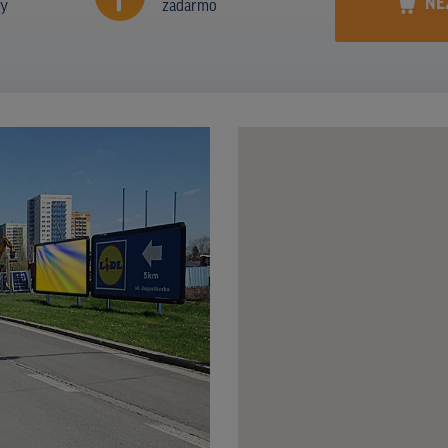
NE
ny
zadarmo