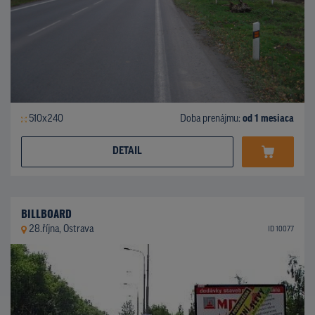
510x240
Doba prenájmu:
od 1 mesiaca
DETAIL
BILLBOARD
28.října, Ostrava
ID 10077