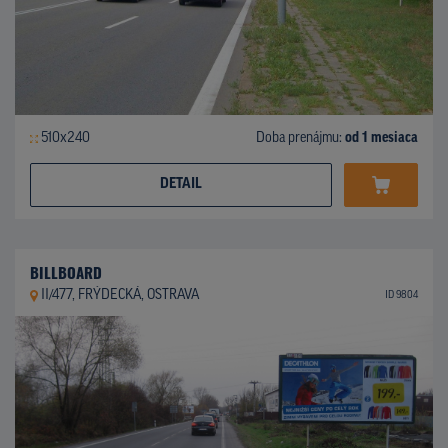
510x240
Doba prenájmu:
od 1 mesiaca
DETAIL
BILLBOARD
II/477, FRÝDECKÁ, OSTRAVA
ID 9804