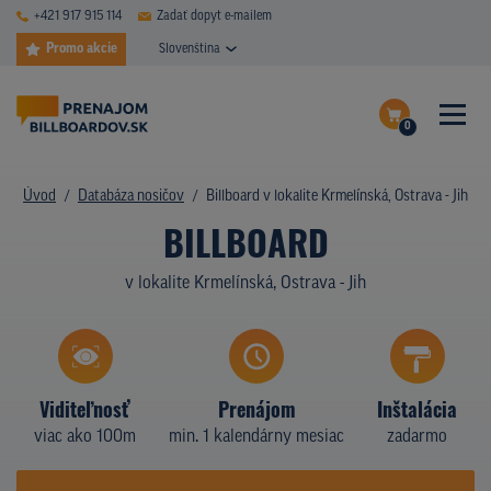
+421 917 915 114
Zadať dopyt e-mailem
Promo akcie
Slovenština
0
ČASTÉ DOTAZY
Dokončiť dopyt
Úvod
Databáza nosičov
Billboard v lokalite Krmelínská, Ostrava - Jih
DATABÁZA NOSIČOV
BILLBOARD
Zobraziť nosiče na mape
PLOCHY V AKCII
v lokalite Krmelínská, Ostrava - Jih
CENY
TYPY NOSIČOV
Viditeľnosť
Prenájom
Inštalácia
Z PRAXE
viac ako 100m
min. 1 kalendárny mesiac
zadarmo
KTO SME