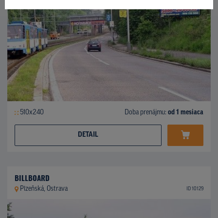
510x240
Doba prenájmu:
od 1 mesiaca
DETAIL
BILLBOARD
Plzeňská, Ostrava
ID 10129