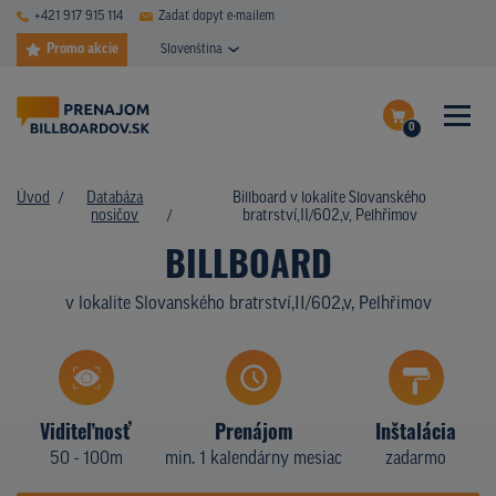
+421 917 915 114
Zadať dopyt e-mailem
Promo akcie
Slovenština
0
ČASTÉ DOTAZY
Dokončiť dopyt
Úvod
Databáza
Billboard v lokalite Slovanského
DATABÁZA NOSIČOV
nosičov
bratrství,II/602,v, Pelhřimov
Zobraziť nosiče na mape
BILLBOARD
PLOCHY V AKCII
v lokalite Slovanského bratrství,II/602,v, Pelhřimov
CENY
TYPY NOSIČOV
Z PRAXE
Viditeľnosť
Prenájom
Inštalácia
50 - 100m
min. 1 kalendárny mesiac
zadarmo
KTO SME