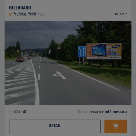
BILLBOARD
Pražská, Pelhřimov
ID 142417
510x240
Doba prenájmu:
od 1 mesiaca
DETAIL