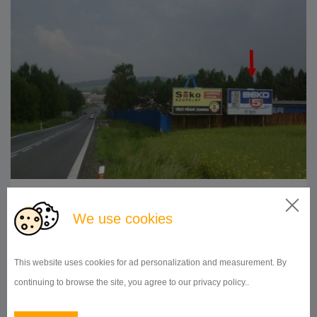
510x240
Doba prenájmu:
od 1 mesiaca
We use cookies
DETAIL
This website uses cookies for ad personalization and measurement. By
continuing to browse the site, you agree to our privacy policy..
BILLBOARD
Nádražní, Pelhřimov
ID 142415