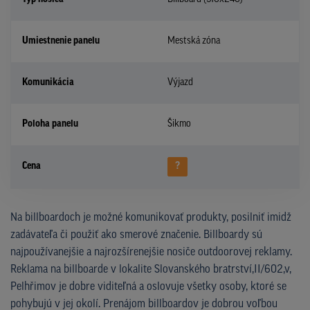
Umiestnenie panelu
Mestská zóna
Komunikácia
Výjazd
Poloha panelu
Šikmo
Cena
?
Na billboardoch je možné komunikovať produkty, posilniť imidž
zadávateľa či použiť ako smerové značenie. Billboardy sú
najpoužívanejšie a najrozšírenejšie nosiče outdoorovej reklamy.
Reklama na billboarde v lokalite Slovanského bratrství,II/602,v,
Pelhřimov je dobre viditeľná a oslovuje všetky osoby, ktoré se
pohybujú v jej okolí. Prenájom billboardov je dobrou voľbou