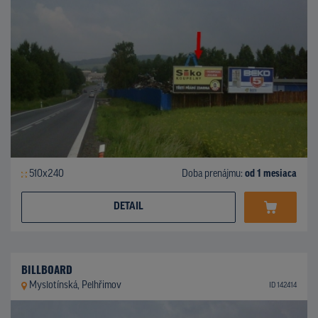
510x240
Doba prenájmu:
od 1 mesiaca
DETAIL
BILLBOARD
Myslotínská, Pelhřimov
ID 142414