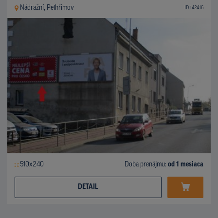
Nádražní, Pelhřimov
ID 142416
510x240
Doba prenájmu:
od 1 mesiaca
DETAIL