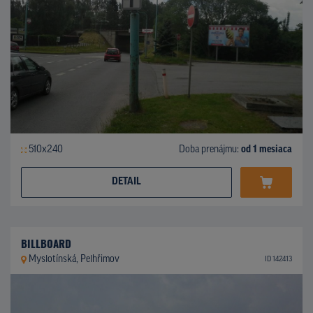
510x240
Doba prenájmu:
od 1 mesiaca
DETAIL
BILLBOARD
Myslotínská, Pelhřimov
ID 142413