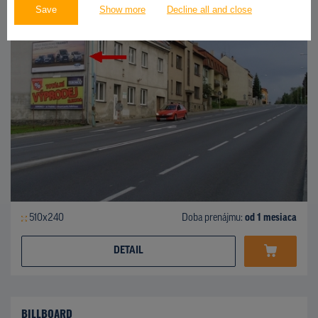
Save
Show more
Decline all and close
510x240
Doba prenájmu:
od 1 mesiaca
DETAIL
BILLBOARD