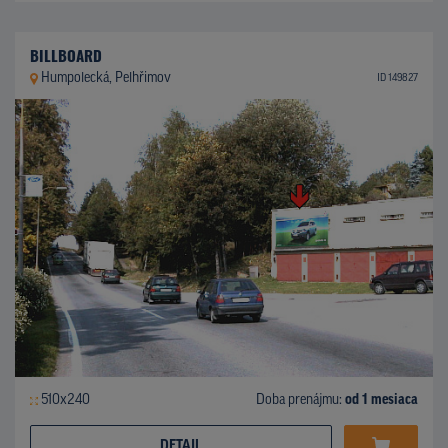
BILLBOARD
Humpolecká, Pelhřimov
ID 149827
510x240
Doba prenájmu:
od 1 mesiaca
DETAIL