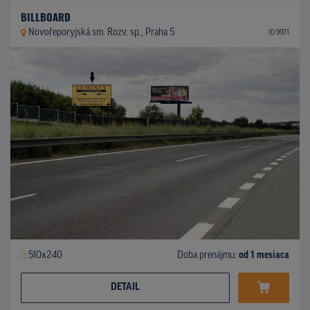
BILLBOARD
Novořeporyjská sm. Rozv. sp., Praha 5
ID 9971
510x240
Doba prenájmu:
od 1 mesiaca
DETAIL