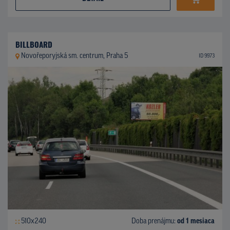
BILLBOARD
Novořeporyjská sm. centrum, Praha 5
ID 9973
510x240
Doba prenájmu:
od 1 mesiaca