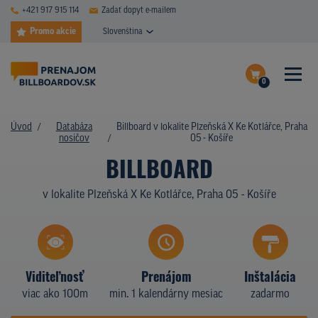
+421 917 915 114
Zadať dopyt e-mailem
Promo akcie
Slovenština
0
ČASTÉ DOTAZY
Dokončiť dopyt
Úvod
Databáza
Billboard v lokalite Plzeňská X Ke Kotlářce, Praha
DATABÁZA NOSIČOV
nosičov
05 - Košíře
Zobraziť nosiče na mape
BILLBOARD
PLOCHY V AKCII
v lokalite Plzeňská X Ke Kotlářce, Praha 05 - Košíře
CENY
TYPY NOSIČOV
Z PRAXE
Viditeľnosť
Prenájom
Inštalácia
viac ako 100m
min. 1 kalendárny mesiac
zadarmo
KTO SME