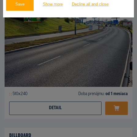
Save
Show more
Decline all and close
510x240
Doba prenájmu:
od 1 mesiaca
DETAIL
BILLBOARD