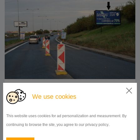
510x240
Doba prenájmu:
od 1 mesiaca
We use cookies
DETAIL
This website uses cookies for ad personalization and measurement. By
continuing to browse the site, you agree to our privacy policy..
BILLBOARD
K Barrandovu sm. Plzeň, Praha 5
ID 9960