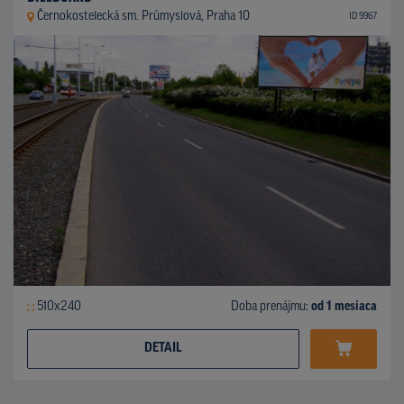
Černokostelecká sm. Průmyslová, Praha 10
ID 9967
510x240
Doba prenájmu:
od 1 mesiaca
DETAIL