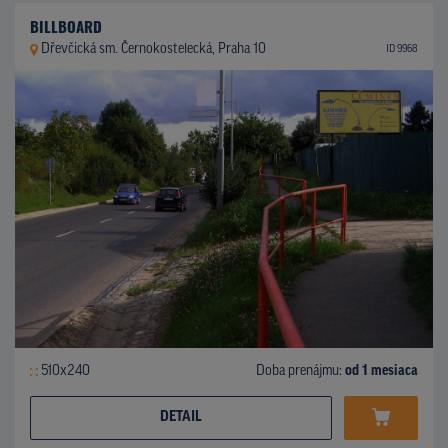
BILLBOARD
Dřevčická sm. Černokostelecká, Praha 10
ID 9968
510x240
Doba prenájmu:
od 1 mesiaca
DETAIL