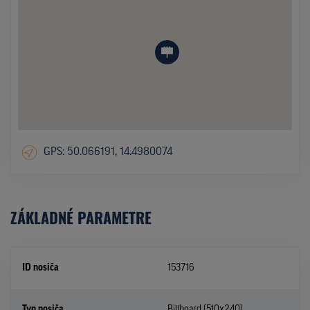
GPS: 50.066191, 14.4980074
ZÁKLADNÉ PARAMETRE
ID nosiča
153716
Typ nosiča
Billboard (510x240)