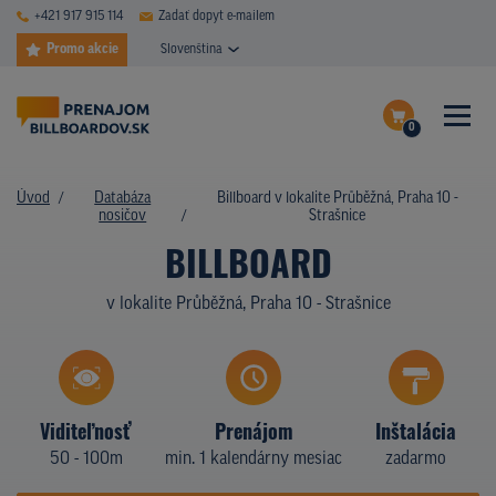
+421 917 915 114
Zadať dopyt e-mailem
Promo akcie
Slovenština
0
ČASTÉ DOTAZY
Dokončiť dopyt
Úvod
Databáza
Billboard v lokalite Průběžná, Praha 10 -
DATABÁZA NOSIČOV
nosičov
Strašnice
Zobraziť nosiče na mape
BILLBOARD
PLOCHY V AKCII
v lokalite Průběžná, Praha 10 - Strašnice
CENY
TYPY NOSIČOV
Z PRAXE
Viditeľnosť
Prenájom
Inštalácia
50 - 100m
min. 1 kalendárny mesiac
zadarmo
KTO SME