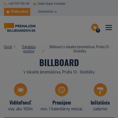
+421 917 915 114
Zadať dopyt e-mailem
Promo akcie
Slovenština
0
ČASTÉ DOTAZY
Dokončiť dopyt
Úvod
Databáza
Billboard v lokalite Jeremiášova, Praha 13 -
DATABÁZA NOSIČOV
nosičov
Stodůlky
Zobraziť nosiče na mape
BILLBOARD
PLOCHY V AKCII
v lokalite Jeremiášova, Praha 13 - Stodůlky
CENY
TYPY NOSIČOV
Z PRAXE
Viditeľnosť
Prenájom
Inštalácia
viac ako 100m
min. 1 kalendárny mesiac
zadarmo
KTO SME