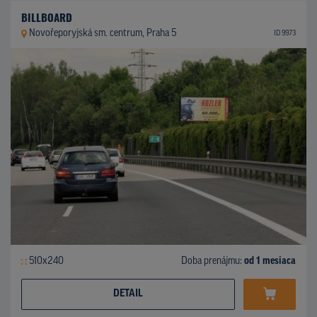
BILLBOARD
Novořeporyjská sm. centrum, Praha 5
ID 9973
510x240
Doba prenájmu:
od 1 mesiaca
DETAIL