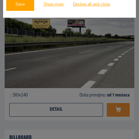
Save
Show more
Decline all and close
510x240
Doba prenájmu:
od 1 mesiaca
DETAIL
BILLBOARD