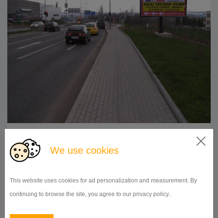
510x240
Doba prenájmu:
od 1 mesiaca
We use cookies
DETAIL
This website uses cookies for ad personalization and measurement. By
continuing to browse the site, you agree to our privacy policy..
BILLBOARD
Novořeporyjská sm. Rozv. sp., Praha 5
ID 9971