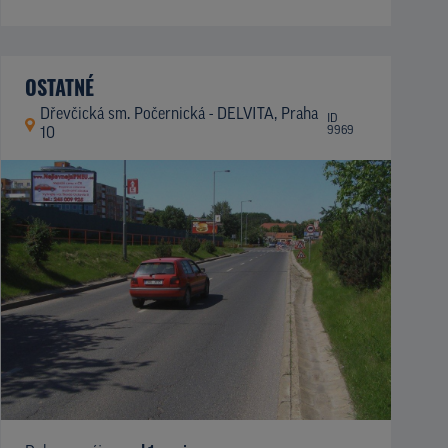
OSTATNÉ
Dřevčická sm. Počernická - DELVITA, Praha
ID
9969
10