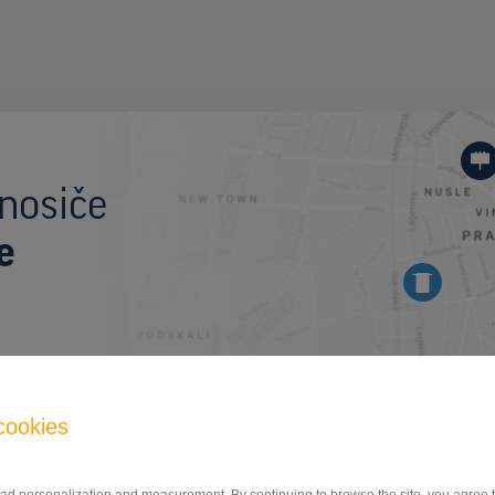
I
nosiče
e
OSTATNÉ
cookies
Jížní spojka sm. Smíchov, Praha 4
ID 9950