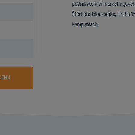
podnikateľa či marketingového
Štěrboholská spojka, Praha 1
kampaniach.
CENU