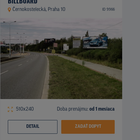
BILLBOARD
Černokostelecká, Praha 10
ID 9966
510x240
Doba prenájmu:
od 1 mesiaca
DETAIL
ZADAŤ DOPYT