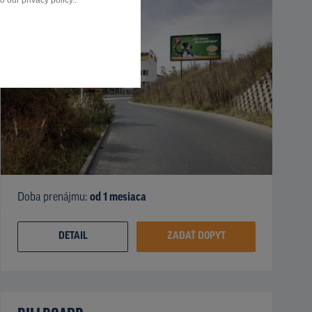
 our privacy policy..
Doba prenájmu:
od 1 mesiaca
DETAIL
ZADAŤ DOPYT