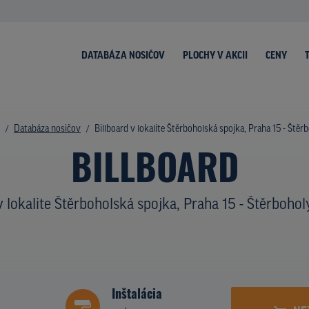
DATABÁZA NOSIČOV
PLOCHY V AKCII
CENY
Databáza nosičov
Billboard v lokalite Štěrboholská spojka, Praha 15 - Štěr
BILLBOARD
v lokalite Štěrboholská spojka, Praha 15 - Štěrbohol
Inštalácia