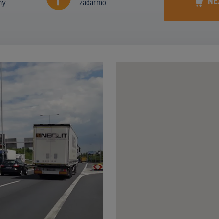
NE
ny
zadarmo