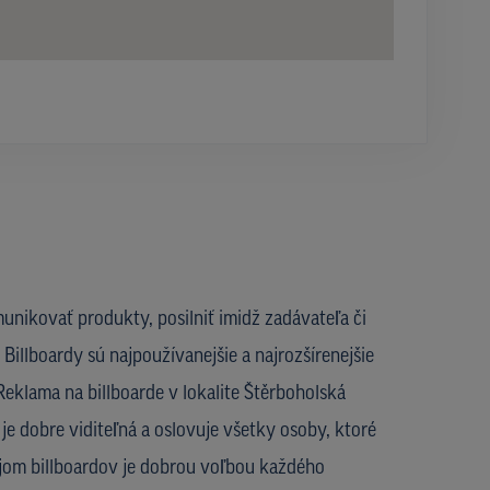
unikovať produkty, posilniť imidž zadávateľa či
Billboardy sú najpoužívanejšie a najrozšírenejšie
eklama na billboarde v lokalite Štěrboholská
 je dobre viditeľná a oslovuje všetky osoby, ktoré
nájom billboardov je dobrou voľbou každého