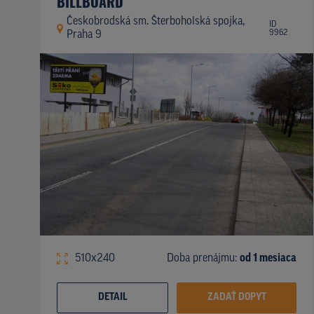
BILLBOARD
Českobrodská sm. Šterboholská spojka,
ID
9962
Praha 9
510x240
Doba prenájmu:
od 1 mesiaca
DETAIL
ZADAŤ DOPYT