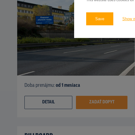
This website uses cookies for
Save
Show 
Doba prenájmu:
od 1 mesiaca
DETAIL
ZADAŤ DOPYT