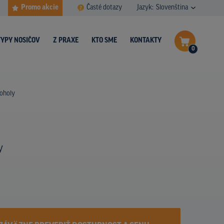
Promo akcie
Časté dotazy
Jazyk:
Slovenština
TYPY NOSIČOV
Z PRAXE
KTO SME
KONTAKTY
0
Dokončiť dopyt
boholy
Zobraziť nosiče na mape
y