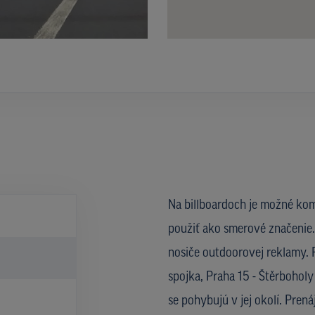
Na billboardoch je možné kom
použiť ako smerové značenie. 
nosiče outdoorovej reklamy. R
)
spojka, Praha 15 - Štěrboholy
se pohybujú v jej okolí. Pre