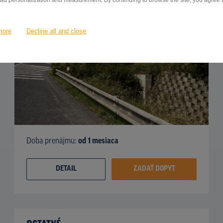
 ad personalization and measurement. By continuing to browse the site, you agree to
more
Decline all and close
Doba prenájmu:
od 1 mesiaca
DETAIL
ZADAŤ DOPYT