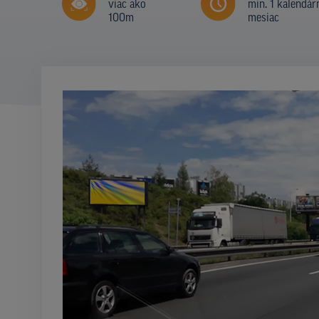
viac ako
min. 1 kalendár
100m
mesiac