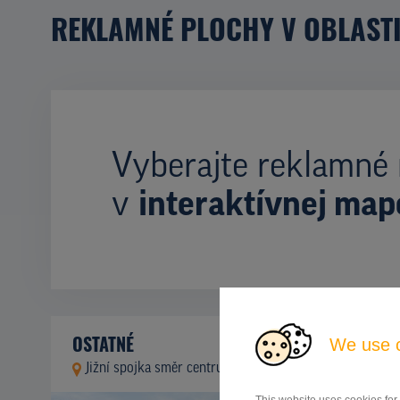
REKLAMNÉ PLOCHY V OBLAST
Vyberajte reklamné 
v
interaktívnej map
OSTATNÉ
We use 
Jižní spojka směr centrum, Praha 4
ID 9937