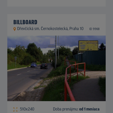
BILLBOARD
Dřevčická sm. Černokostelecká, Praha 10
ID 9968
510x240
Doba prenájmu:
od 1 mesiaca