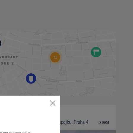
OSTATNÉ
5. května nájezd na Jižní spojku, Praha 4
ID 9951