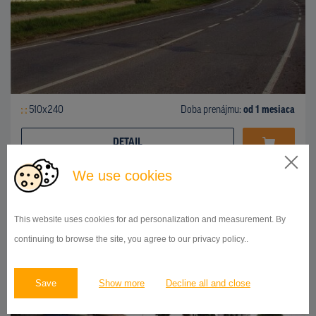
510x240
Doba prenájmu:
od 1 mesiaca
DETAIL
We use cookies
BILLBOARD
This website uses cookies for ad personalization and measurement. By
Janáčkova, Prostějov
ID 140050
continuing to browse the site, you agree to our privacy policy..
Save
Show more
Decline all and close