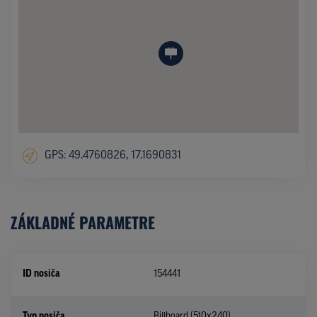
GPS: 49.4760826, 17.1690831
ZÁKLADNÉ PARAMETRE
ID nosiča
154441
Typ nosiča
Billboard (510x240)