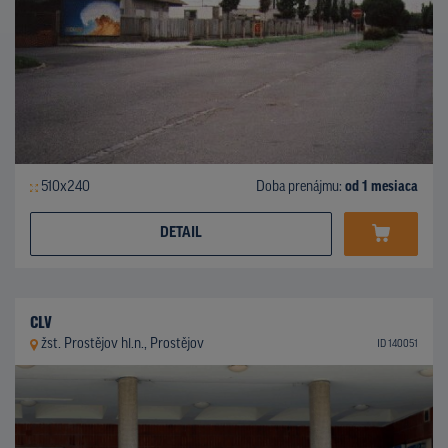
510x240
Doba prenájmu:
od 1 mesiaca
DETAIL
CLV
žst. Prostějov hl.n., Prostějov
ID 140051