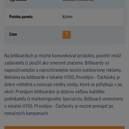
Poloha panelu
Kolmo
Cena
?
Na billboardoch je možné komunikovať produkty, posilniť imidž
zadávateľa či použiť ako smerové značenie. Billboardy sú
najpoužívanejšie a najrozšírenejšie nosiče outdoorovej reklamy.
Reklama na billboarde v lokalite II150, Prostějov - Čechůvky je
dobre viditeľná a oslovuje všetky osoby, ktoré se pohybujú v jej
okolí. Prenájom billboardov je dobrou voľbou každého
podnikateľa či marketingového špecialistu. Billboard umiestnený
v lokalite II150, Prostějov - Čechůvky je možné prenajať po
mesačných kampaniach.