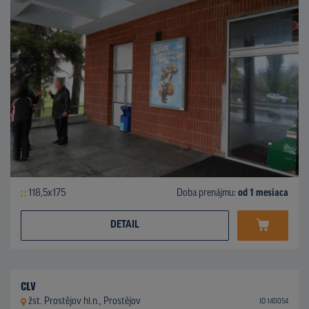
118,5x175
Doba prenájmu:
od 1 mesiaca
DETAIL
CLV
žst. Prostějov hl.n., Prostějov
ID 140054