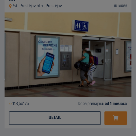
žst. Prostějov hl.n., Prostějov
ID 140055
118,5x175
Doba prenájmu:
od 1 mesiaca
DETAIL