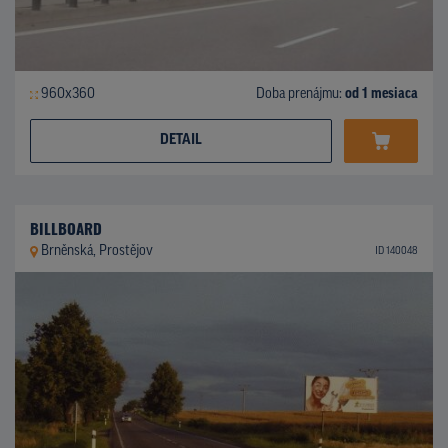
960x360
Doba prenájmu:
od 1 mesiaca
DETAIL
BILLBOARD
Brněnská, Prostějov
ID 140048