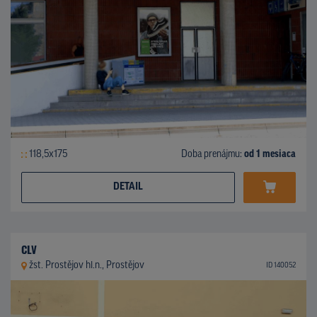
118,5x175
Doba prenájmu:
od 1 mesiaca
DETAIL
CLV
žst. Prostějov hl.n., Prostějov
ID 140052