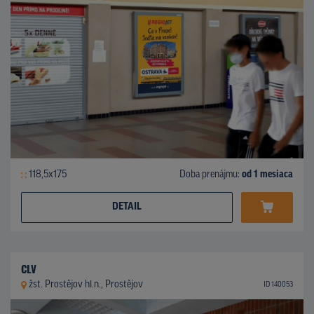
118,5x175
Doba prenájmu:
od 1 mesiaca
DETAIL
CLV
žst. Prostějov hl.n., Prostějov
ID 140053