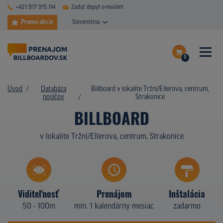
+421 917 915 114
Zadať dopyt e-mailem
Promo akcie
Slovenština
0
ČASTÉ DOTAZY
Dokončiť dopyt
Úvod
Databáza
Billboard v lokalite Tržní/Ellerova, centrum,
DATABÁZA NOSIČOV
nosičov
Strakonice
Zobraziť nosiče na mape
BILLBOARD
PLOCHY V AKCII
v lokalite Tržní/Ellerova, centrum, Strakonice
CENY
TYPY NOSIČOV
Z PRAXE
Viditeľnosť
Prenájom
Inštalácia
50 - 100m
min. 1 kalendárny mesiac
zadarmo
KTO SME