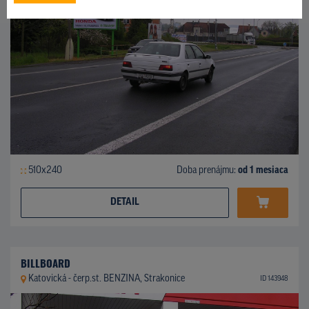
510x240
Doba prenájmu:
od 1 mesiaca
DETAIL
BILLBOARD
Katovická - čerp.st. BENZINA, Strakonice
ID 143948