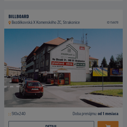
BILLBOARD
Bezděkovská X Komenského ZC, Strakonice
ID 154478
510x240
Doba prenájmu:
od 1 mesiaca