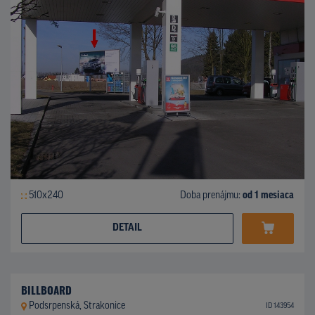
510x240
Doba prenájmu:
od 1 mesiaca
DETAIL
BILLBOARD
Podsrpenská, Strakonice
ID 143954