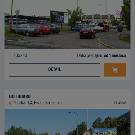
510x240
Doba prenájmu:
od 1 mesiaca
DETAIL
BILLBOARD
Písecká - I/4, Fezko, Strakonice
ID 143946