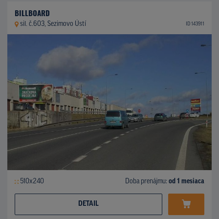
BILLBOARD
sil. č.603, Sezimovo Ústí
ID 143911
510x240
Doba prenájmu:
od 1 mesiaca
DETAIL