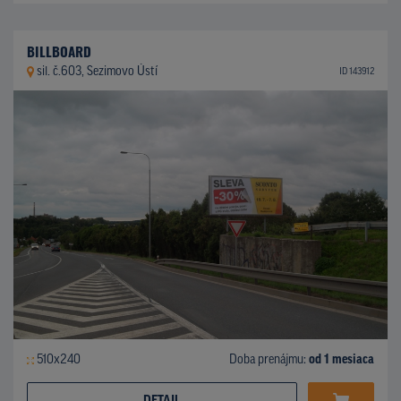
BILLBOARD
sil. č.603, Sezimovo Ústí
ID 143912
510x240
Doba prenájmu:
od 1 mesiaca