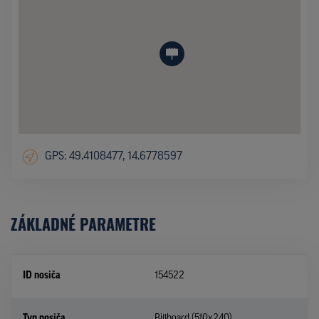
GPS: 49.4108477, 14.6778597
ZÁKLADNÉ PARAMETRE
ID nosiča
154522
Typ nosiča
Billboard (510x240)