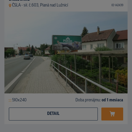
ČSLA - sil. č.603, Planá nad Lužnicí
ID 142439
510x240
Doba prenájmu:
od 1 mesiaca
DETAIL