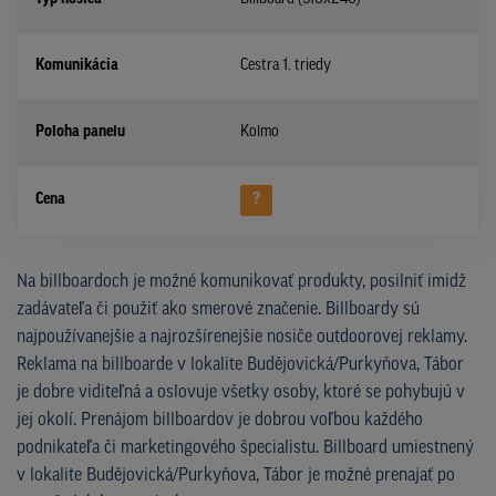
Komunikácia
Cestra 1. triedy
Poloha panelu
Kolmo
Cena
?
Na billboardoch je možné komunikovať produkty, posilniť imidž
zadávateľa či použiť ako smerové značenie. Billboardy sú
najpoužívanejšie a najrozšírenejšie nosiče outdoorovej reklamy.
Reklama na billboarde v lokalite Budějovická/Purkyňova, Tábor
je dobre viditeľná a oslovuje všetky osoby, ktoré se pohybujú v
jej okolí. Prenájom billboardov je dobrou voľbou každého
podnikateľa či marketingového špecialistu. Billboard umiestnený
v lokalite Budějovická/Purkyňova, Tábor je možné prenajať po