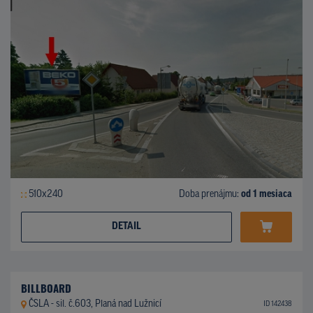
510x240
Doba prenájmu:
od 1 mesiaca
DETAIL
BILLBOARD
ČSLA - sil. č.603, Planá nad Lužnicí
ID 142438