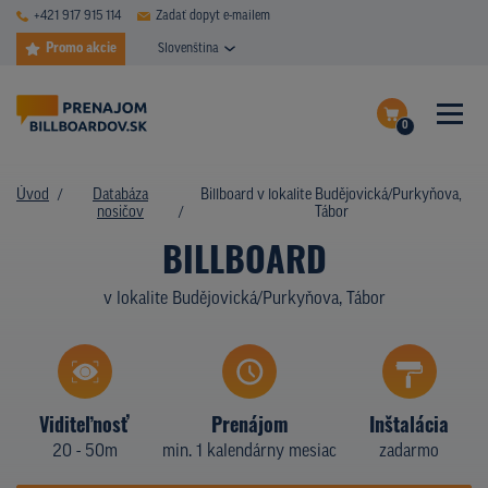
+421 917 915 114
Zadať dopyt e-mailem
Promo akcie
Slovenština
0
ČASTÉ DOTAZY
Dokončiť dopyt
Úvod
Databáza
Billboard v lokalite Budějovická/Purkyňova,
DATABÁZA NOSIČOV
nosičov
Tábor
Zobraziť nosiče na mape
BILLBOARD
PLOCHY V AKCII
v lokalite Budějovická/Purkyňova, Tábor
CENY
TYPY NOSIČOV
Z PRAXE
Viditeľnosť
Prenájom
Inštalácia
20 - 50m
min. 1 kalendárny mesiac
zadarmo
KTO SME