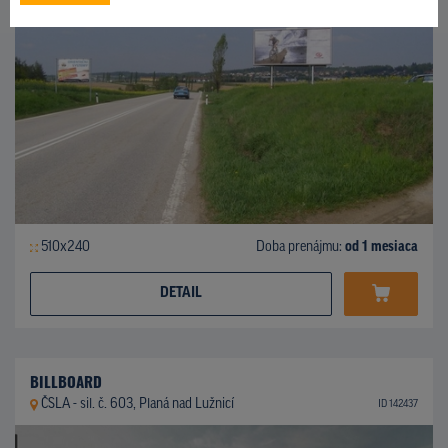
510x240
Doba prenájmu:
od 1 mesiaca
DETAIL
BILLBOARD
ČSLA - sil. č. 603, Planá nad Lužnicí
ID 142437