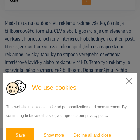
Cena
?
Medzi ostatnú outdoorovú reklamu radíme všetko, čo nie je
billboardového formátu, CLV alebo bigboard a je umístenené vo
vonkajších priestoroch či v interiéroch obchodných centier, pôšt,
fitness, zdravotníckych zariadení apod. Jedná sa napríklad o
reklamné lavičky, tabuľky na stĺpoch verejného osvetlenia,
interiérové lavičky alebo reklamu v MHD. Tento typ reklamy je
spravidla iného rozmeru než billboard. Doba prenájmu týchto
nosičov môže byť u každého typu inak dlhá.
We use cookies
NEZÁVÄZNE PREVERIŤ DOSTUPNOST A CENU
This website uses cookies for ad personalization and measurement. By
continuing to browse the site, you agree to our privacy policy..
Save
Show more
Decline all and close