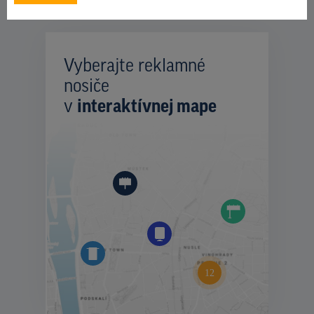
REKLAMNÉ PLOCHY V OBLASTI
Vyberajte reklamné
nosiče
v
interaktívnej mape