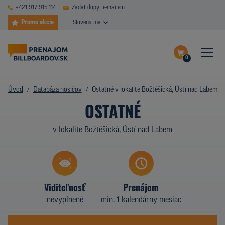
+421 917 915 114
Zadať dopyt e-mailem
Promo akcie
Slovenština
0
ČASTÉ DOTAZY
Dokončiť dopyt
Úvod
Databáza nosičov
Ostatné v lokalite Božtěšická, Ústí nad Labem
DATABÁZA NOSIČOV
OSTATNÉ
Zobraziť nosiče na mape
PLOCHY V AKCII
v lokalite Božtěšická, Ústí nad Labem
CENY
TYPY NOSIČOV
Viditeľnosť
Prenájom
Z PRAXE
nevyplnené
min. 1 kalendárny mesiac
KTO SME