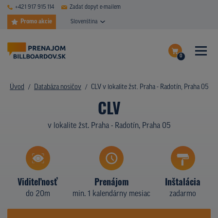
+421 917 915 114
Zadať dopyt e-mailem
Promo akcie
Slovenština
0
ČASTÉ DOTAZY
Dokončiť dopyt
Úvod
Databáza nosičov
CLV v lokalite žst. Praha - Radotín, Praha 05
DATABÁZA NOSIČOV
CLV
Zobraziť nosiče na mape
PLOCHY V AKCII
v lokalite žst. Praha - Radotín, Praha 05
CENY
TYPY NOSIČOV
Viditeľnosť
Prenájom
Inštalácia
Z PRAXE
do 20m
min. 1 kalendárny mesiac
zadarmo
KTO SME