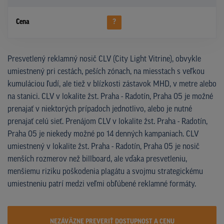
Cena
?
Presvetlený reklamný nosič CLV (City Light Vitrine), obvykle
umiestnený pri cestách, peších zónach, na miesstach s veľkou
kumuláciou ľudí, ale tiež v blízkosti zástavok MHD, v metre alebo
na stanici. CLV v lokalite žst. Praha - Radotín, Praha 05 je možné
prenajať v niektorých prípadoch jednotlivo, alebo je nutné
prenajať celú sieť. Prenájom CLV v lokalite žst. Praha - Radotín,
Praha 05 je niekedy možné po 14 denných kampaniach. CLV
umiestnený v lokalite žst. Praha - Radotín, Praha 05 je nosič
menších rozmerov než billboard, ale vďaka presvetleniu,
menšiemu riziku poškodenia plagátu a svojmu strategickému
umiestneniu patrí medzi veľmi obľúbené reklamné formáty.
NEZÁVÄZNE PREVERIŤ DOSTUPNOST A CENU