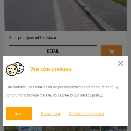
Doba prenájmu:
od 1 mesiaca
DETAIL
We use cookies
OSTATNÉ
Strakonická sm. centrum, Praha 5
ID 9956
This website uses cookies for ad personalization and measurement. By
continuing to browse the site, you agree to our privacy policy..
Save
Show more
Decline all and close