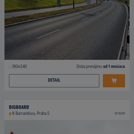
510x240
Doba prenájmu:
od 1 mesiaca
DETAIL
BIGBOARD
K Barrandovu, Praha 5
ID 55197