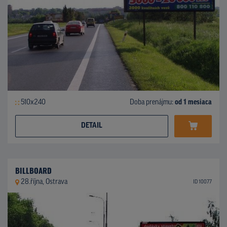
510x240
Doba prenájmu:
od 1 mesiaca
DETAIL
BILLBOARD
28.října, Ostrava
ID 10077