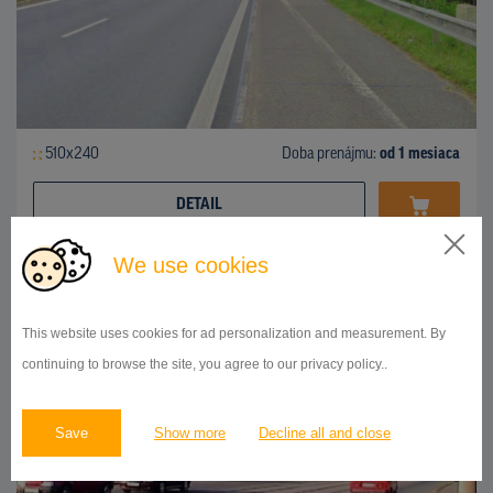
510x240
Doba prenájmu:
od 1 mesiaca
DETAIL
We use cookies
BILLBOARD
17.listopadu, Ostrava
ID 10074
This website uses cookies for ad personalization and measurement. By
continuing to browse the site, you agree to our privacy policy..
Save
Show more
Decline all and close