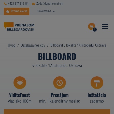
+421 917 915 114
Zadať dopyt e-mailem
Promo akcie
Slovenština
0
ČASTÉ DOTAZY
Dokončiť dopyt
Úvod
Databáza nosičov
Billboard v lokalite 17.listopadu, Ostrava
DATABÁZA NOSIČOV
BILLBOARD
Zobraziť nosiče na mape
PLOCHY V AKCII
v lokalite 17.listopadu, Ostrava
CENY
TYPY NOSIČOV
Viditeľnosť
Prenájom
Inštalácia
Z PRAXE
viac ako 100m
min. 1 kalendárny mesiac
zadarmo
KTO SME