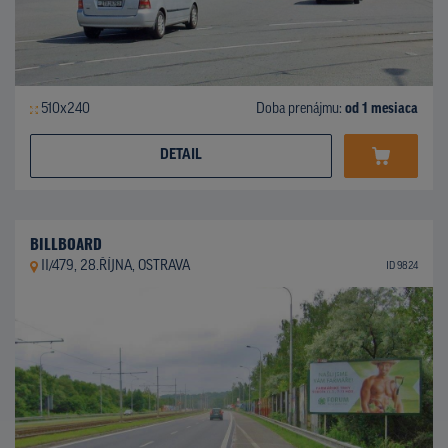
510x240
Doba prenájmu:
od 1 mesiaca
DETAIL
BILLBOARD
II/479, 28.ŘÍJNA, OSTRAVA
ID 9824