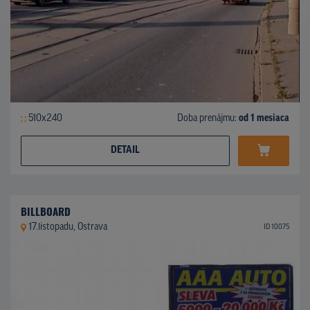
510x240
Doba prenájmu:
od 1 mesiaca
DETAIL
BILLBOARD
17.listopadu, Ostrava
ID 10075