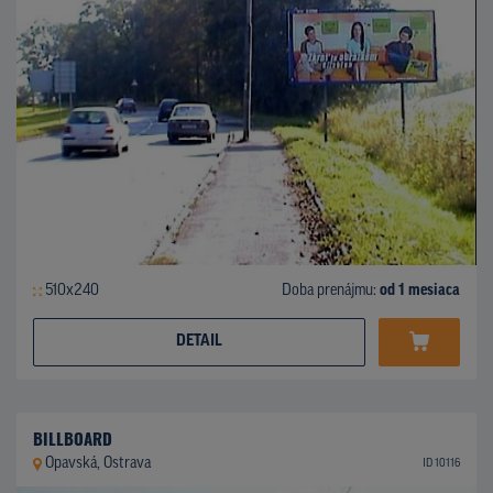
510x240
Doba prenájmu:
od 1 mesiaca
DETAIL
BILLBOARD
Opavská, Ostrava
ID 10116