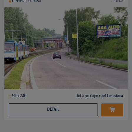
Plzeňská, Ostrava
ID 10128
510x240
Doba prenájmu:
od 1 mesiaca
DETAIL