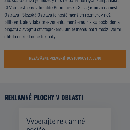
Slezská Ostrava je niekedy možné po 14 denných kampaniach.
CLV umiestnený v lokalite Bohumínská X Gagarinovo náměst,
Ostrava - Slezská Ostrava je nosič menších rozmerov než
billboard, ale vďaka presvetleniu, menšiemu riziku poškodenia
plagátu a svojmu strategickému umiestneniu patrí medzi veľmi
obľúbené reklamné formáty.
NEZÁVÄZNE PREVERIŤ DOSTUPNOST A CENU
REKLAMNÉ PLOCHY V OBLASTI
Vyberajte reklamné