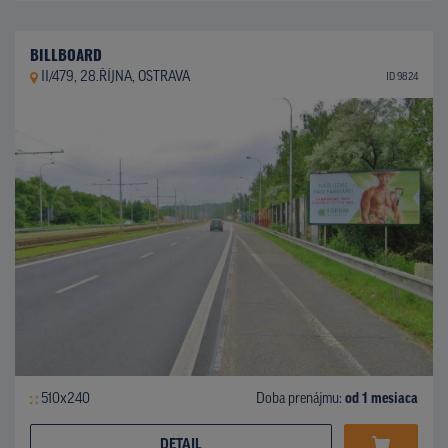
BILLBOARD
II/479, 28.ŘÍJNA, OSTRAVA
ID 9824
510x240
Doba prenájmu:
od 1 mesiaca
DETAIL