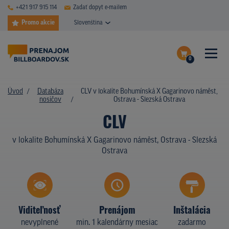
+421 917 915 114
Zadať dopyt e-mailem
Promo akcie
Slovenština
0
ČASTÉ DOTAZY
Dokončiť dopyt
Úvod
Databáza
CLV v lokalite Bohumínská X Gagarinovo náměst,
DATABÁZA NOSIČOV
nosičov
Ostrava - Slezská Ostrava
Zobraziť nosiče na mape
CLV
PLOCHY V AKCII
v lokalite Bohumínská X Gagarinovo náměst, Ostrava - Slezská
CENY
Ostrava
TYPY NOSIČOV
Z PRAXE
Viditeľnosť
Prenájom
Inštalácia
KTO SME
nevyplnené
min. 1 kalendárny mesiac
zadarmo