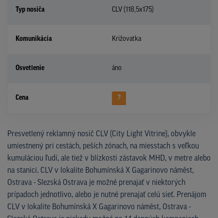
Typ nosiča
CLV (118,5x175)
Komunikácia
Križovatka
Osvetlenie
áno
Cena
?
Presvetlený reklamný nosič CLV (City Light Vitrine), obvykle
umiestnený pri cestách, peších zónach, na miesstach s veľkou
kumuláciou ľudí, ale tiež v blízkosti zástavok MHD, v metre alebo
na stanici. CLV v lokalite Bohumínská X Gagarinovo náměst,
Ostrava - Slezská Ostrava je možné prenajať v niektorých
prípadoch jednotlivo, alebo je nutné prenajať celú sieť. Prenájom
CLV v lokalite Bohumínská X Gagarinovo náměst, Ostrava -