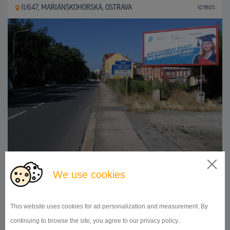
II/647, MARIÁNSKOHORSKÁ, OSTRAVA
ID 9805
We use cookies
510x240
Doba prenájmu:
od 1 mesiaca
DETAIL
This website uses cookies for ad personalization and measurement. By
continuing to browse the site, you agree to our privacy policy..