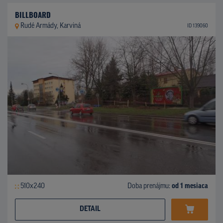
BILLBOARD
Rudé Armády, Karviná
ID 139060
510x240
Doba prenájmu:
od 1 mesiaca
DETAIL