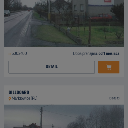
500x400
Doba prenájmu:
od 1 mesiaca
DETAIL
BILLBOARD
Marklowice (PL)
ID 64843