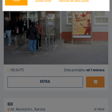
Save
Show more
Decline all and close
118,5x175
Doba prenájmu:
od 1 mesiaca
DETAIL
CLV
žst. Karviná hl.n., Karviná
ID 139058