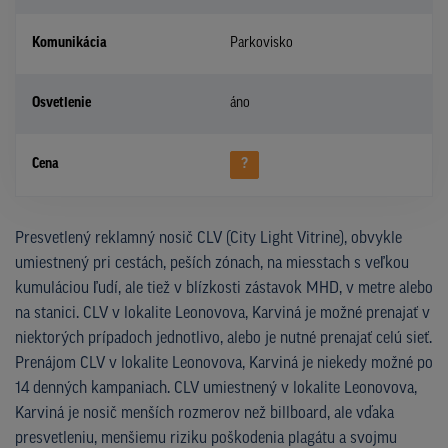
Komunikácia
Parkovisko
Osvetlenie
áno
Cena
?
Presvetlený reklamný nosič CLV (City Light Vitrine), obvykle
umiestnený pri cestách, peších zónach, na miesstach s veľkou
kumuláciou ľudí, ale tiež v blízkosti zástavok MHD, v metre alebo
na stanici. CLV v lokalite Leonovova, Karviná je možné prenajať v
niektorých prípadoch jednotlivo, alebo je nutné prenajať celú sieť.
Prenájom CLV v lokalite Leonovova, Karviná je niekedy možné po
14 denných kampaniach. CLV umiestnený v lokalite Leonovova,
Karviná je nosič menších rozmerov než billboard, ale vďaka
presvetleniu, menšiemu riziku poškodenia plagátu a svojmu