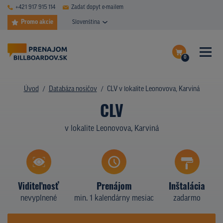
+421 917 915 114
Zadať dopyt e-mailem
Promo akcie
Slovenština
0
ČASTÉ DOTAZY
Dokončiť dopyt
Úvod
Databáza nosičov
CLV v lokalite Leonovova, Karviná
DATABÁZA NOSIČOV
CLV
Zobraziť nosiče na mape
PLOCHY V AKCII
v lokalite Leonovova, Karviná
CENY
TYPY NOSIČOV
Viditeľnosť
Prenájom
Inštalácia
Z PRAXE
nevyplnené
min. 1 kalendárny mesiac
zadarmo
KTO SME