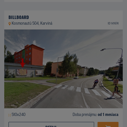
BILLBOARD
Kosmonautů 504, Karviná
ID 141674
510x240
Doba prenájmu:
od 1 mesiaca