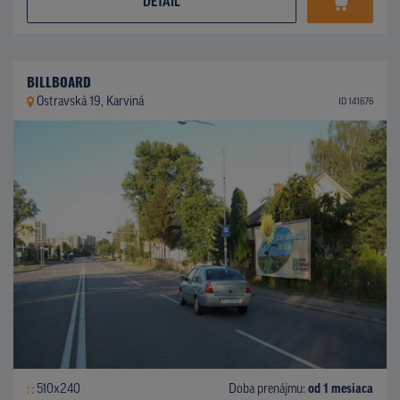
DETAIL
BILLBOARD
Ostravská 19, Karviná
ID 141676
510x240
Doba prenájmu:
od 1 mesiaca