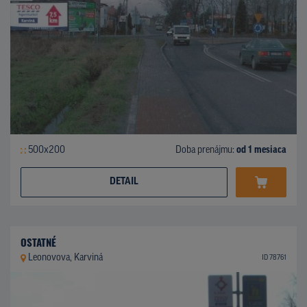
500x200
Doba prenájmu:
od 1 mesiaca
DETAIL
OSTATNÉ
Leonovova, Karviná
ID 78761