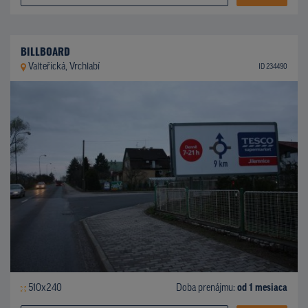
BILLBOARD
Valteřická, Vrchlabí
ID 234490
510x240
Doba prenájmu:
od 1 mesiaca