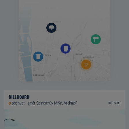
BILLBOARD
obchvat - směr Špindlerův Mlýn, Vrchlabí
ID 155003