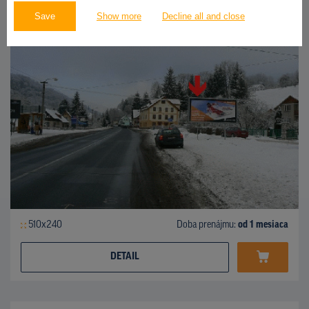
Horská 3, Vrchlabí
ID 155212
Save
Show more
Decline all and close
510x240
Doba prenájmu:
od 1 mesiaca
DETAIL