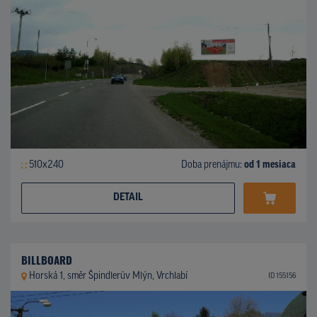
510x240
Doba prenájmu:
od 1 mesiaca
DETAIL
BILLBOARD
Horská 1, směr Špindlerův Mlýn, Vrchlabí
ID 155156