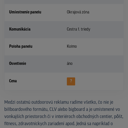
Umiestnenie panelu
Okrajová zóna
Komunikácia
Cestra 1. triedy
Poloha panelu
Kolmo
Osvetlenie
áno
Cena
?
Medzi ostatnú outdoorovú reklamu radíme všetko, čo nie je
billboardového formátu, CLV alebo bigboard a je umístenené vo
vonkajších priestoroch či v interiéroch obchodných centier, pôšt,
fitness, zdravotníckych zariadení apod. Jedná sa napríklad o