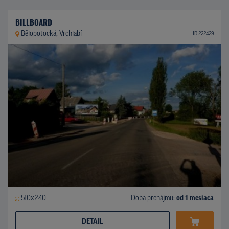
BILLBOARD
Bělopotocká, Vrchlabí
ID 222429
510x240
Doba prenájmu:
od 1 mesiaca
DETAIL