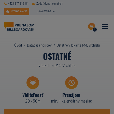
+421 917 915 114
Zadať dopyt e-mailem
Promo akcie
Slovenština
0
ČASTÉ DOTAZY
Dokončiť dopyt
Úvod
Databáza nosičov
Ostatné v lokalite I/14, Vrchlabí
DATABÁZA NOSIČOV
OSTATNÉ
Zobraziť nosiče na mape
PLOCHY V AKCII
v lokalite I/14, Vrchlabí
CENY
TYPY NOSIČOV
Viditeľnosť
Prenájom
Z PRAXE
20 - 50m
min. 1 kalendárny mesiac
KTO SME