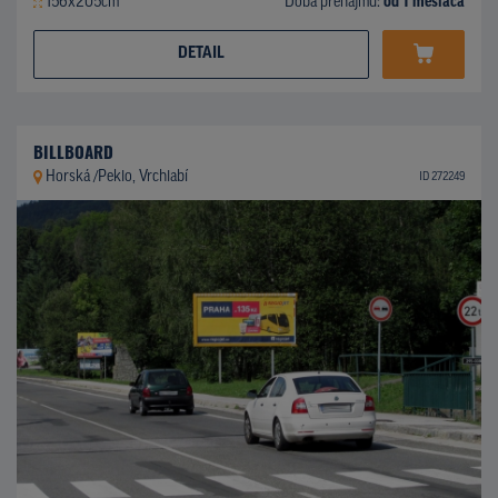
156x205cm
Doba prenájmu:
od 1 mesiaca
DETAIL
BILLBOARD
Horská /Peklo, Vrchlabí
ID 272249