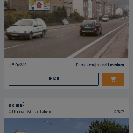
510x240
Doba prenájmu:
od 1 mesiaca
DETAIL
OSTATNÉ
Dlouhá, Ústí nad Labem
ID 98175