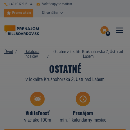
+421 917 915 114
Zadať dopyt e-mailem
Promo akcie
Slovenština
0
ČASTÉ DOTAZY
Dokončiť dopyt
Úvod
Databáza
Ostatné v lokalite Krušnohorská 2, Ústí nad
DATABÁZA NOSIČOV
nosičov
Labem
Zobraziť nosiče na mape
OSTATNÉ
PLOCHY V AKCII
v lokalite Krušnohorská 2, Ústí nad Labem
CENY
TYPY NOSIČOV
Z PRAXE
Viditeľnosť
Prenájom
viac ako 100m
min. 1 kalendárny mesiac
KTO SME