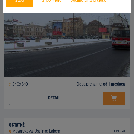
Save
Show more
Decline all and close
240x340
Doba prenájmu:
od 1 mesiaca
DETAIL
OSTATNÉ
Masarykova, Ústí nad Labem
ID 98178