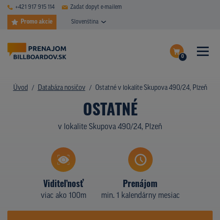
+421 917 915 114
Zadať dopyt e-mailem
Promo akcie
Slovenština
0
ČASTÉ DOTAZY
Dokončiť dopyt
Úvod
Databáza nosičov
Ostatné v lokalite Skupova 490/24, Plzeň
DATABÁZA NOSIČOV
OSTATNÉ
Zobraziť nosiče na mape
PLOCHY V AKCII
v lokalite Skupova 490/24, Plzeň
CENY
TYPY NOSIČOV
Viditeľnosť
Prenájom
Z PRAXE
viac ako 100m
min. 1 kalendárny mesiac
KTO SME