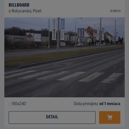
BILLBOARD
Rokycanská, Plzeň
ID 95019
510x240
Doba prenájmu:
od 1 mesiaca
DETAIL