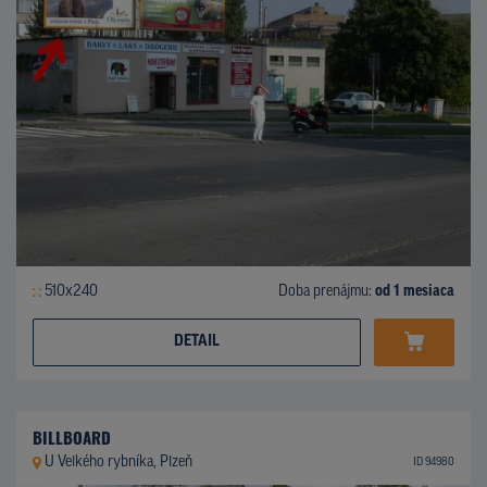
510x240
Doba prenájmu:
od 1 mesiaca
DETAIL
BILLBOARD
U Velkého rybníka, Plzeň
ID 94980