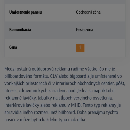
Umiestnenie panelu
Obchodná zóna
Komunikácia
Pešia zóna
Cena
?
Medzi ostatnú outdoorovú reklamu radíme všetko, čo nie je
billboardového formátu, CLV alebo bigboard a je umístenené vo
vonkajších priestoroch či v interiéroch obchodných centier, pôšt,
fitness, zdravotníckych zariadení apod. Jedná sa napríklad o
reklamné lavičky, tabuľky na stĺpoch verejného osvetlenia,
interiérové lavičky alebo reklamu v MHD. Tento typ reklamy je
spravidla iného rozmeru než billboard. Doba prenájmu týchto
nosičov môže byť u každého typu inak dlhá.