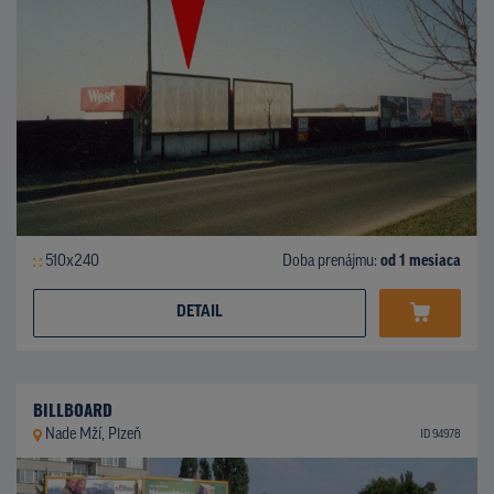
510x240
Doba prenájmu:
od 1 mesiaca
DETAIL
BILLBOARD
Nade Mží, Plzeň
ID 94978