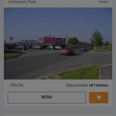
Univerzitní, Plzeň
ID 95002
510x240
Doba prenájmu:
od 1 mesiaca
DETAIL