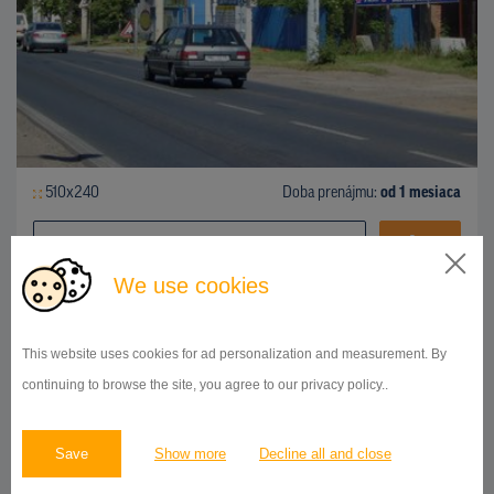
510x240
Doba prenájmu:
od 1 mesiaca
DETAIL
We use cookies
BILLBOARD
This website uses cookies for ad personalization and measurement. By
Jízdecká, Plzeň
ID 94943
continuing to browse the site, you agree to our privacy policy..
Save
Show more
Decline all and close