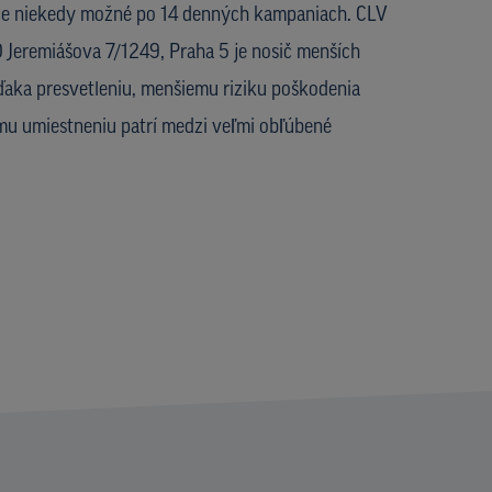
 je niekedy možné po 14 denných kampaniach. CLV
Jeremiášova 7/1249, Praha 5 je nosič menších
vďaka presvetleniu, menšiemu riziku poškodenia
mu umiestneniu patrí medzi veľmi obľúbené