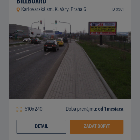
BILLBOARD
Karlovarská sm. K. Vary, Praha 6
ID 9961
510x240
Doba prenájmu:
od 1 mesiaca
DETAIL
ZADAŤ DOPYT