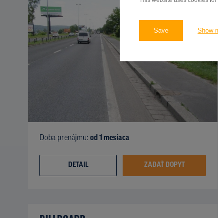
This website uses cookies for
Save
Show 
Doba prenájmu:
od 1 mesiaca
DETAIL
ZADAŤ DOPYT