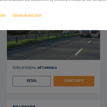
 ad personalization and measurement. By continuing to browse the site, you agree to
more
Decline all and close
Doba prenájmu:
od 1 mesiaca
DETAIL
ZADAŤ DOPYT