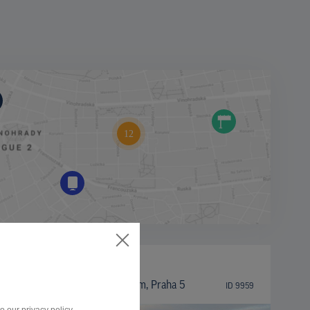
BILLBOARD
K Barrandovu sm. centrum, Praha 5
ID 9959