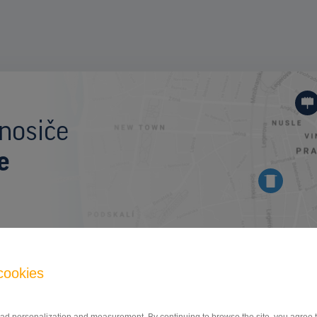
I
nosiče
e
OSTATNÉ
cookies
Strakonická sm. centrum, Praha 5
ID 9956