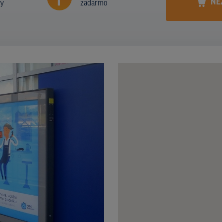
NE
ny
zadarmo