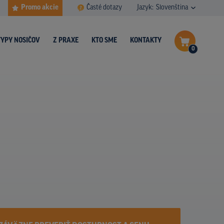
Promo akcie
Časté dotazy
Jazyk:
Slovenština
TYPY NOSIČOV
Z PRAXE
KTO SME
KONTAKTY
0
Dokončiť dopyt
Zobraziť nosiče na mape