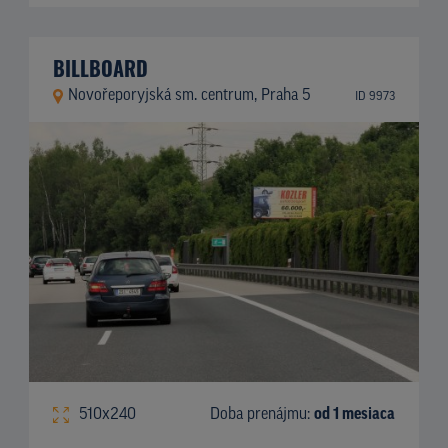
BILLBOARD
Novořeporyjská sm. centrum, Praha 5
ID 9973
510x240
Doba prenájmu:
od 1 mesiaca