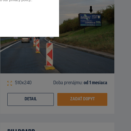
 our privacy policy..
510x240
Doba prenájmu:
od 1 mesiaca
DETAIL
ZADAŤ DOPYT