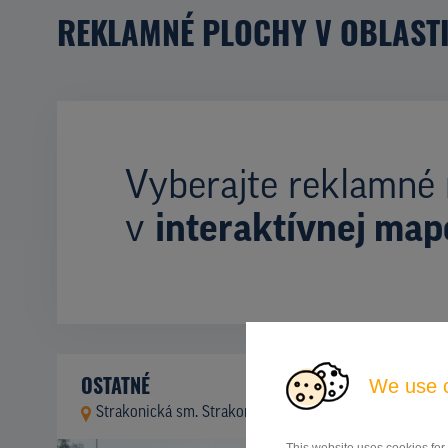
REKLAMNÉ PLOCHY V OBLAST
Vyberajte reklamné 
v
interaktívnej map
OSTATNÉ
We use 
Strakonická sm. Strakonice, Praha 5
ID 9955