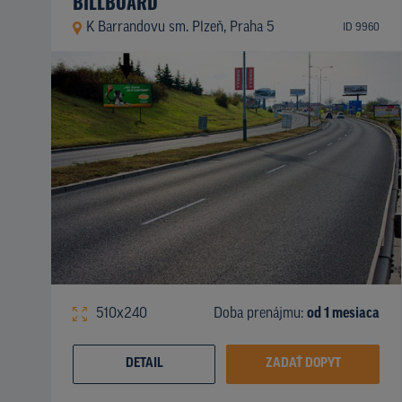
BILLBOARD
K Barrandovu sm. Plzeň, Praha 5
ID 9960
510x240
Doba prenájmu:
od 1 mesiaca
DETAIL
ZADAŤ DOPYT