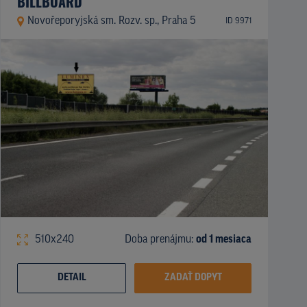
BILLBOARD
Novořeporyjská sm. Rozv. sp., Praha 5
ID 9971
510x240
Doba prenájmu:
od 1 mesiaca
DETAIL
ZADAŤ DOPYT