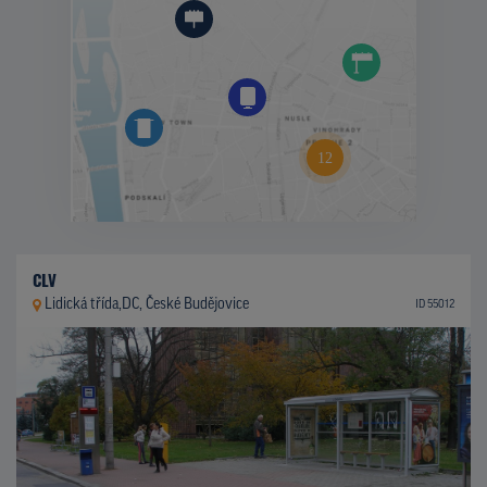
CLV
Lidická třída,DC, České Budějovice
ID 55012