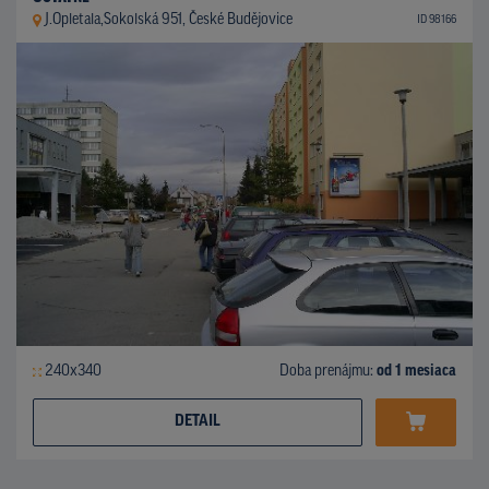
J.Opletala,Sokolská 951, České Budějovice
ID 98166
240x340
Doba prenájmu:
od 1 mesiaca
DETAIL