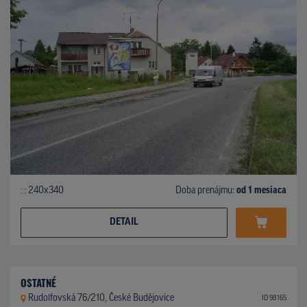
240x340
Doba prenájmu:
od 1 mesiaca
DETAIL
OSTATNÉ
Rudolfovská 76/210, České Budějovice
ID 98165