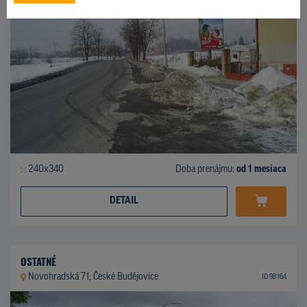
240x340
Doba prenájmu:
od 1 mesiaca
DETAIL
OSTATNÉ
Novohradská 71, České Budějovice
ID 98164