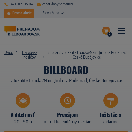
+421 917 915 114
Zadať dopyt e-mailem
Promo akcie
Slovenština
0
ČASTÉ DOTAZY
Dokončiť dopyt
Úvod
Databáza
Billboard v lokalite Lidická/Nám. Jiřího z Poděbrad,
DATABÁZA NOSIČOV
nosičov
České Budějovice
Zobraziť nosiče na mape
BILLBOARD
PLOCHY V AKCII
v lokalite Lidická/Nám. Jiřího z Poděbrad, České Budějovice
CENY
TYPY NOSIČOV
Z PRAXE
Viditeľnosť
Prenájom
Inštalácia
20 - 50m
min. 1 kalendárny mesiac
zadarmo
KTO SME