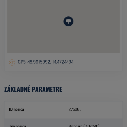
GPS: 48.9615992, 14.4724494
ZÁKLADNÉ PARAMETRE
ID nosiča
275065
Typ nosiča
Billboard (510x240)