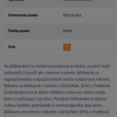
Umiestnenie panelu
Obytná zóna
Poloha panelu
Kolmo
Cena
?
Na billboardoch je možné komunikovať produkty, posilniť imidž
zadávateľa či použiť ako smerové značenie. Billboardy sú
najpoužívanejšie a najrozšírenejšie nosiče outdoorovej reklamy.
Reklama na billboarde v lokalite Lidická/Nám. Jiřího z Poděbrad,
České Budějovice je dobre viditeľná a oslovuje všetky osoby,
ktoré se pohybujú v jej okolí. Prenájom billboardov je dobrou
voľbou každého podnikateľa či marketingového špecialistu.
Billboard umiestnený v lokalite Lidická/Nám. Jiřího z Poděbrad,