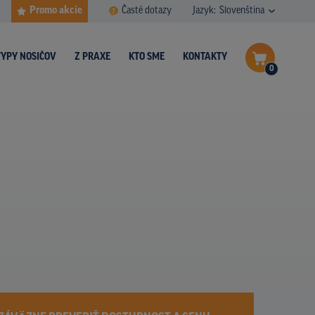
Promo akcie
Časté dotazy
Jazyk:
Slovenština
TYPY NOSIČOV
Z PRAXE
KTO SME
KONTAKTY
0
Dokončiť dopyt
Zobraziť nosiče na mape