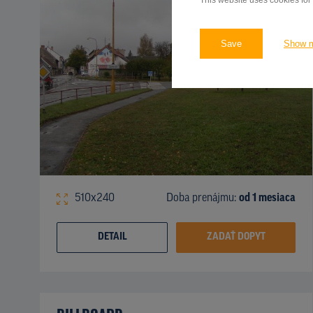
This website uses cookies for
Save
Show 
510x240
Doba prenájmu:
od 1 mesiaca
DETAIL
ZADAŤ DOPYT