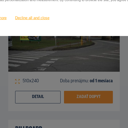
 ad personalization and measurement. By continuing to browse the site, you agree to
more
Decline all and close
510x240
Doba prenájmu:
od 1 mesiaca
DETAIL
ZADAŤ DOPYT