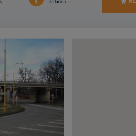
NE
ny
zadarmo