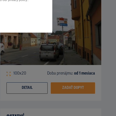
 our privacy policy..
100x20
Doba prenájmu:
od 1 mesiaca
DETAIL
ZADAŤ DOPYT