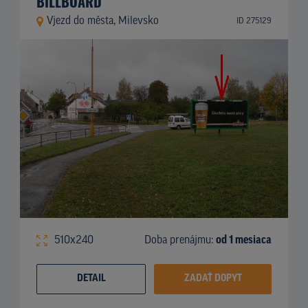
BILLBOARD
Vjezd do města, Milevsko
ID 275129
510x240
Doba prenájmu:
od 1 mesiaca
DETAIL
ZADAŤ DOPYT