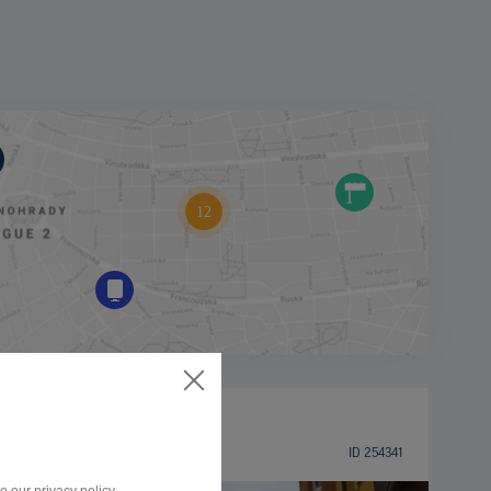
OSTATNÉ
5.května, Milevsko
ID 254341