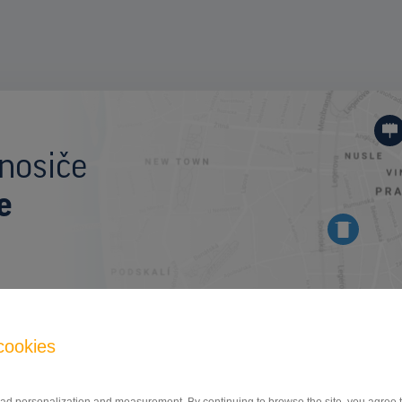
I
nosiče
e
BILLBOARD
cookies
Výjezd z města, Milevsko
ID 151104