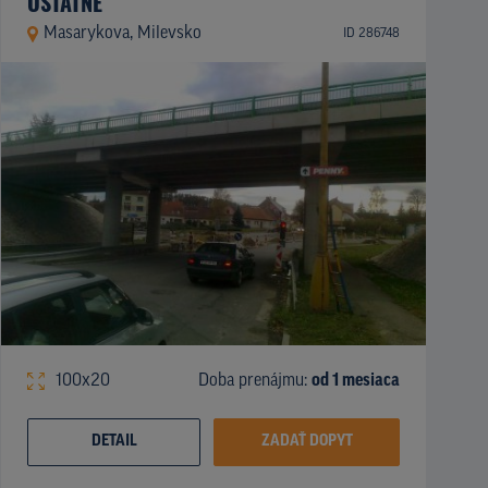
OSTATNÉ
Masarykova, Milevsko
ID 286748
100x20
Doba prenájmu:
od 1 mesiaca
DETAIL
ZADAŤ DOPYT