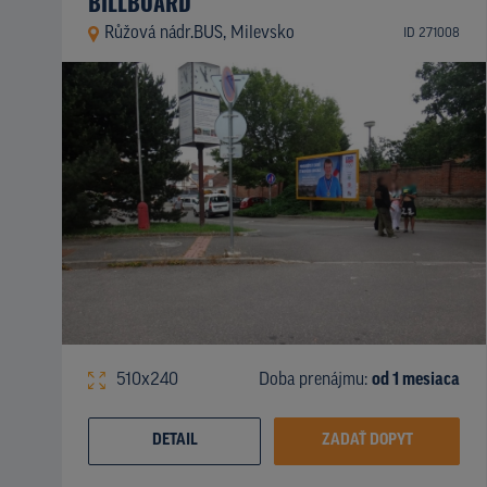
BILLBOARD
Růžová nádr.BUS, Milevsko
ID 271008
510x240
Doba prenájmu:
od 1 mesiaca
DETAIL
ZADAŤ DOPYT