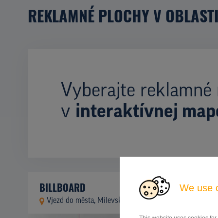
REKLAMNÉ PLOCHY V OBLAST
Vyberajte reklamné 
v
interaktívnej map
BILLBOARD
We use 
Vjezd do města, Milevsko
ID 151103