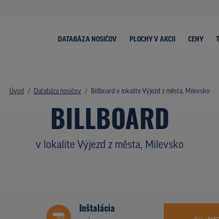
DATABÁZA NOSIČOV
PLOCHY V AKCII
CENY
Úvod
Databáza nosičov
Billboard v lokalite Výjezd z města, Milevsko
BILLBOARD
v lokalite Výjezd z města, Milevsko
Inštalácia