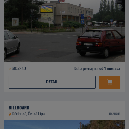
510x240
Doba prenájmu:
od 1 mesiaca
DETAIL
BILLBOARD
Děčínská, Česká Lípa
ID 211013