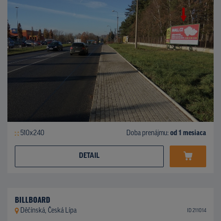
510x240
Doba prenájmu:
od 1 mesiaca
DETAIL
BILLBOARD
Děčínská, Česká Lípa
ID 211014