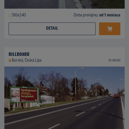
510x240
Doba prenájmu:
od 1 mesiaca
DETAIL
BILLBOARD
Borská, Česká Lípa
ID 140242