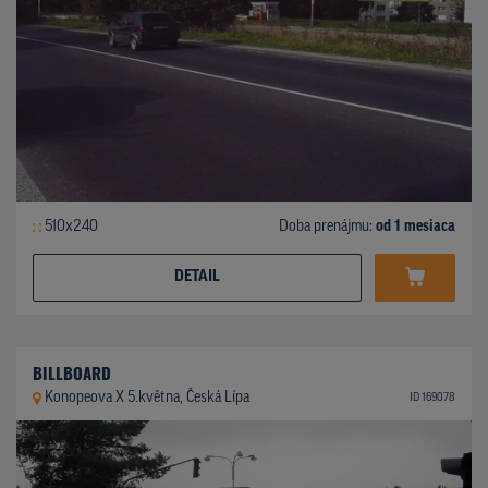
510x240
Doba prenájmu:
od 1 mesiaca
DETAIL
BILLBOARD
Konopeova X 5.května, Česká Lípa
ID 169078