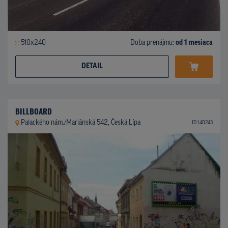
510x240
Doba prenájmu:
od 1 mesiaca
DETAIL
BILLBOARD
Palackého nám./Mariánská 542, Česká Lípa
ID 140243