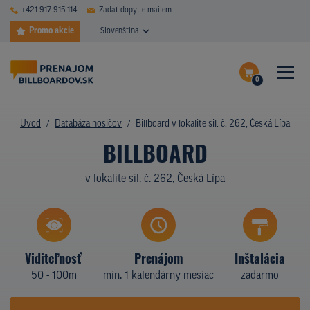
+421 917 915 114
Zadať dopyt e-mailem
Promo akcie
Slovenština
0
ČASTÉ DOTAZY
Dokončiť dopyt
Úvod
Databáza nosičov
Billboard v lokalite sil. č. 262, Česká Lípa
DATABÁZA NOSIČOV
BILLBOARD
Zobraziť nosiče na mape
PLOCHY V AKCII
v lokalite sil. č. 262, Česká Lípa
CENY
TYPY NOSIČOV
Viditeľnosť
Prenájom
Inštalácia
Z PRAXE
50 - 100m
min. 1 kalendárny mesiac
zadarmo
KTO SME