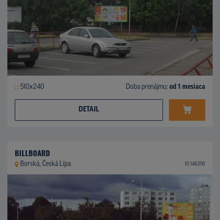
510x240
Doba prenájmu:
od 1 mesiaca
DETAIL
BILLBOARD
Borská, Česká Lípa
ID 140250