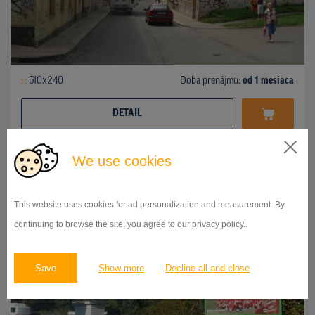
510x240
Doba prenájmu:
od 1 mesiaca
DETAIL
We use cookies
BILLBOARD
autobusové nádr., Česká Lípa
ID 140247
This website uses cookies for ad personalization and measurement. By
continuing to browse the site, you agree to our privacy policy..
Save
Show more
Decline all and close