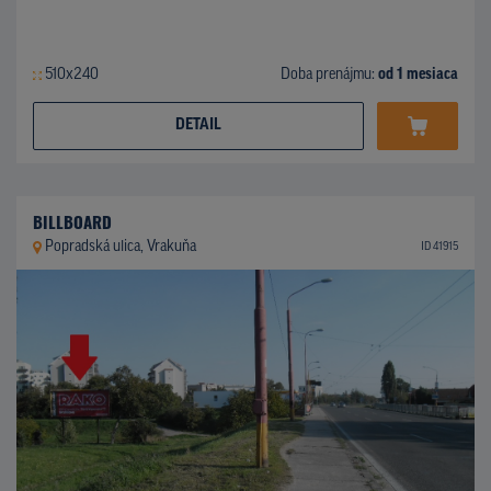
510x240
Doba prenájmu:
od 1 mesiaca
DETAIL
BILLBOARD
Popradská ulica, Vrakuňa
ID 41915