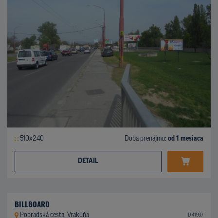
510x240
Doba prenájmu:
od 1 mesiaca
DETAIL
BILLBOARD
Popradská cesta, Vrakuňa
ID 41937