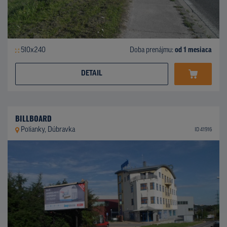
510x240
Doba prenájmu:
od 1 mesiaca
DETAIL
BILLBOARD
Polianky, Dúbravka
ID 41916