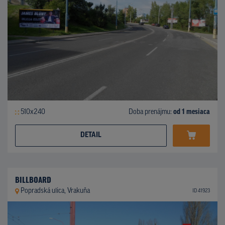
510x240
Doba prenájmu:
od 1 mesiaca
DETAIL
BILLBOARD
Popradská ulica, Vrakuňa
ID 41923