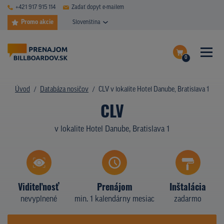
+421 917 915 114
Zadať dopyt e-mailem
Promo akcie
Slovenština
0
ČASTÉ DOTAZY
Dokončiť dopyt
Úvod
Databáza nosičov
CLV v lokalite Hotel Danube, Bratislava 1
DATABÁZA NOSIČOV
CLV
Zobraziť nosiče na mape
PLOCHY V AKCII
v lokalite Hotel Danube, Bratislava 1
CENY
TYPY NOSIČOV
Viditeľnosť
Prenájom
Inštalácia
Z PRAXE
nevyplnené
min. 1 kalendárny mesiac
zadarmo
KTO SME