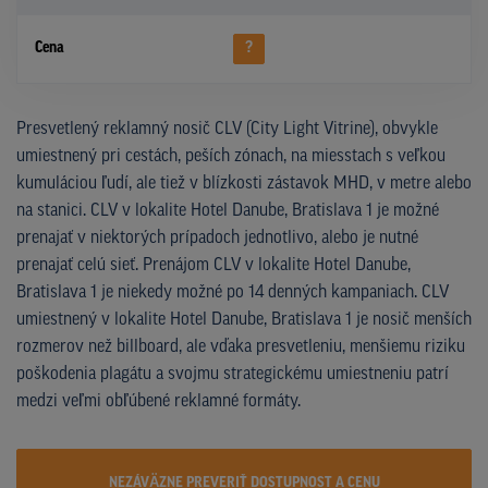
Cena
?
Presvetlený reklamný nosič CLV (City Light Vitrine), obvykle
umiestnený pri cestách, peších zónach, na miesstach s veľkou
kumuláciou ľudí, ale tiež v blízkosti zástavok MHD, v metre alebo
na stanici. CLV v lokalite Hotel Danube, Bratislava 1 je možné
prenajať v niektorých prípadoch jednotlivo, alebo je nutné
prenajať celú sieť. Prenájom CLV v lokalite Hotel Danube,
Bratislava 1 je niekedy možné po 14 denných kampaniach. CLV
umiestnený v lokalite Hotel Danube, Bratislava 1 je nosič menších
rozmerov než billboard, ale vďaka presvetleniu, menšiemu riziku
poškodenia plagátu a svojmu strategickému umiestneniu patrí
medzi veľmi obľúbené reklamné formáty.
NEZÁVÄZNE PREVERIŤ DOSTUPNOST A CENU