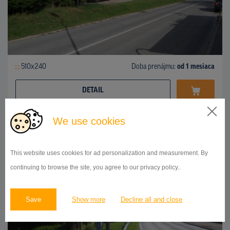
510x240
Doba prenájmu:
od 1 mesiaca
DETAIL
We use cookies
BILLBOARD
Karloveská ulica, Karlova Ves
ID 41917
This website uses cookies for ad personalization and measurement. By
continuing to browse the site, you agree to our privacy policy..
Save
Show more
Decline all and close