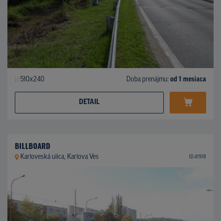
510x240
Doba prenájmu:
od 1 mesiaca
DETAIL
BILLBOARD
Karloveská ulica, Karlova Ves
ID 41918