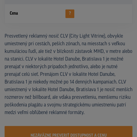
Cena
?
Presvetlený reklamný nosič CLV (City Light Vitrine), obvykle
umiestnený pri cestách, peších zónach, na miesstach s veľkou
kumuláciou ľudí, ale tiež v blízkosti zástavok MHD, v metre alebo
na stanici. CLV v lokalite Hotel Danube, Bratislava 1 je možné
prenajať v niektorých prípadoch jednotlivo, alebo je nutné
prenajať celú sieť. Prenájom CLV v lokalite Hotel Danube,
Bratislava 1 je niekedy možné po 14 denných kampaniach. CLV
umiestnený v lokalite Hotel Danube, Bratislava 1 je nosič menších
rozmerov než billboard, ale vďaka presvetleniu, menšiemu riziku
poškodenia plagátu a svojmu strategickému umiestneniu patrí
medzi veľmi obľúbené reklamné formáty.
NEZÁVÄZNE PREVERIŤ DOSTUPNOST A CENU