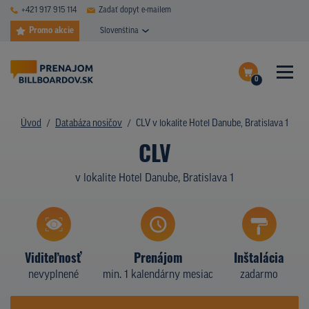
+421 917 915 114
Zadať dopyt e-mailem
Promo akcie
Slovenština
0
ČASTÉ DOTAZY
Dokončiť dopyt
Úvod
Databáza nosičov
CLV v lokalite Hotel Danube, Bratislava 1
DATABÁZA NOSIČOV
CLV
Zobraziť nosiče na mape
PLOCHY V AKCII
v lokalite Hotel Danube, Bratislava 1
CENY
TYPY NOSIČOV
Viditeľnosť
Prenájom
Inštalácia
Z PRAXE
nevyplnené
min. 1 kalendárny mesiac
zadarmo
KTO SME