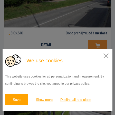
510x240
Doba prenájmu:
od 1 mesiaca
DETAIL
We use cookies
BILLBOARD
Karloveská ulica, Karlova Ves
ID 41917
This website uses cookies for ad personalization and measurement. By
continuing to browse the site, you agree to our privacy policy..
Save
Show more
Decline all and close