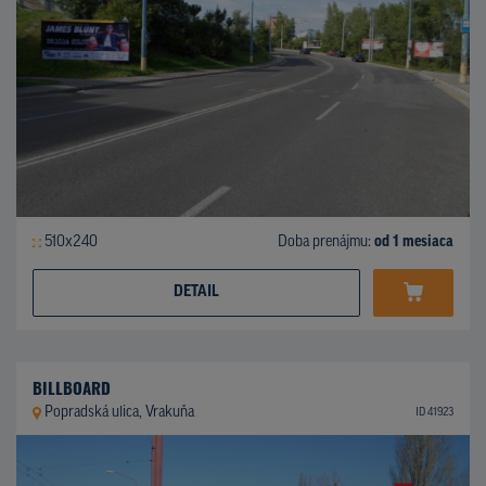
510x240
Doba prenájmu:
od 1 mesiaca
DETAIL
BILLBOARD
Popradská ulica, Vrakuňa
ID 41923