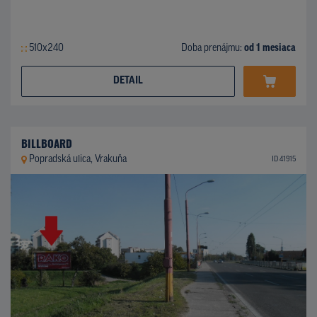
510x240
Doba prenájmu:
od 1 mesiaca
DETAIL
BILLBOARD
Popradská ulica, Vrakuňa
ID 41915