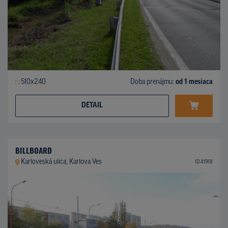
510x240
Doba prenájmu:
od 1 mesiaca
DETAIL
BILLBOARD
Karloveská ulica, Karlova Ves
ID 41918