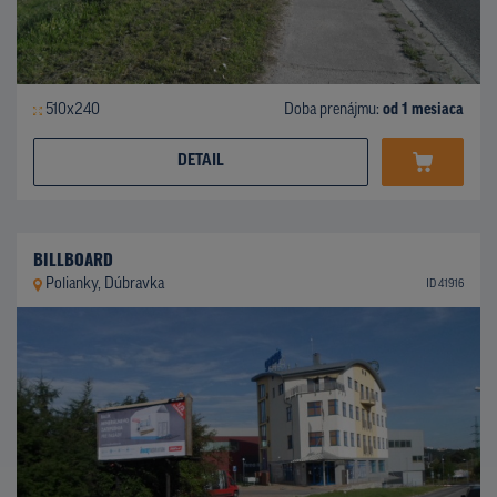
510x240
Doba prenájmu:
od 1 mesiaca
DETAIL
BILLBOARD
Polianky, Dúbravka
ID 41916