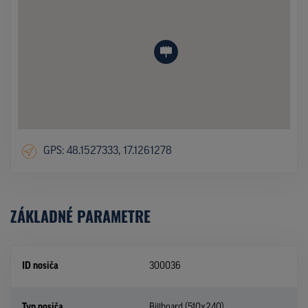
GPS: 48.1527333, 17.1261278
ZÁKLADNÉ PARAMETRE
ID nosiča
300036
Typ nosiča
Billboard (510x240)