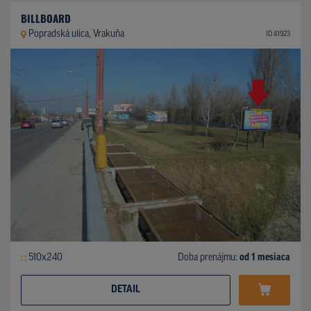
BILLBOARD
Popradská ulica, Vrakuňa
ID 41923
510x240
Doba prenájmu:
od 1 mesiaca
DETAIL