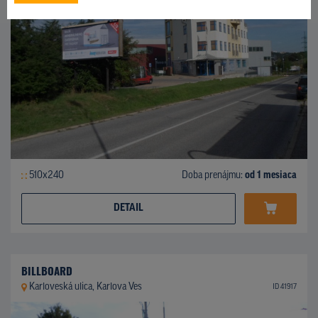
510x240
Doba prenájmu:
od 1 mesiaca
DETAIL
BILLBOARD
Karloveská ulica, Karlova Ves
ID 41917