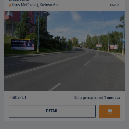
Hany Meličkovej, Karlova Ves
ID 41920
510x240
Doba prenájmu:
od 1 mesiaca
DETAIL