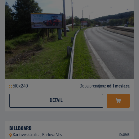
510x240
Doba prenájmu:
od 1 mesiaca
DETAIL
BILLBOARD
Karloveská ulica, Karlova Ves
ID 41918