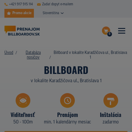
+421 917 915 114
Zadať dopyt e-mailem
Promo akcie
Slovenština
0
ČASTÉ DOTAZY
Dokončiť dopyt
Úvod
Databáza
Billboard v lokalite Karadžičova ul., Bratislava
DATABÁZA NOSIČOV
nosičov
1
Zobraziť nosiče na mape
BILLBOARD
PLOCHY V AKCII
v lokalite Karadžičova ul., Bratislava 1
CENY
TYPY NOSIČOV
Z PRAXE
Viditeľnosť
Prenájom
Inštalácia
50 - 100m
min. 1 kalendárny mesiac
zadarmo
KTO SME