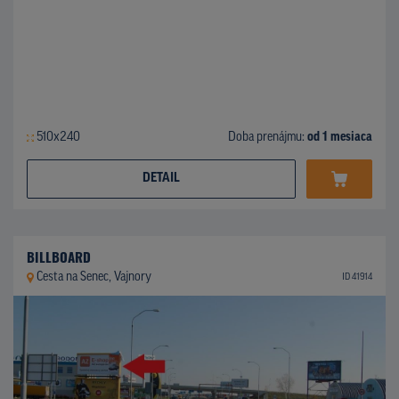
510x240
Doba prenájmu:
od 1 mesiaca
DETAIL
BILLBOARD
Cesta na Senec, Vajnory
ID 41914