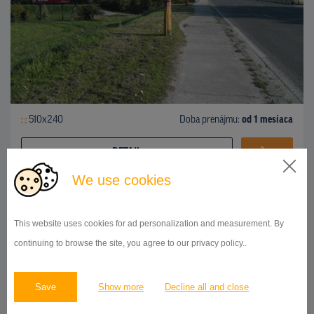
510x240
Doba prenájmu:
od 1 mesiaca
DETAIL
We use cookies
BILLBOARD
This website uses cookies for ad personalization and measurement. By
Polianky, Dúbravka
ID 41916
continuing to browse the site, you agree to our privacy policy..
Save
Show more
Decline all and close