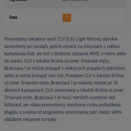
Cena
?
Presvetlený reklamný nosič CLV (City Light Vitrine), obvykle
umiestnený pri cestách, peších zónach, na miesstach s veľkou
kumuláciou ľudí, ale tiež v blízkosti zástavok MHD, v metre alebo
na stanici. CLV v lokalite Krížna ul./smer Trnavské mýto,
Bratislava 1 je možné prenajať v niektorých prípadoch jednotlivo,
alebo je nutné prenajať celú sieť. Prenájom CLV v lokalite Krížna
ul./smer Trnavské mýto, Bratislava 1 je niekedy možné po 14
denných kampaniach. CLV umiestnený v lokalite Krížna ul./smer
Trnavské mýto, Bratislava 1 je nosič menších rozmerov než
billboard, ale vďaka presvetleniu, menšiemu riziku poškodenia
plagátu a svojmu strategickému umiestneniu patrí medzi veľmi
obľúbené reklamné formáty.