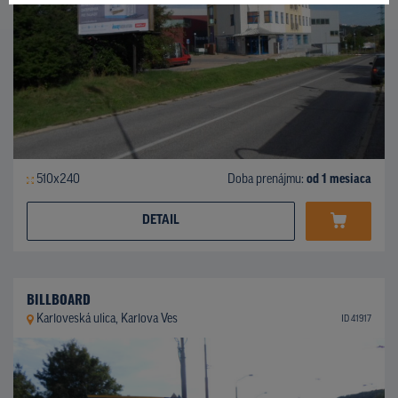
510x240
Doba prenájmu:
od 1 mesiaca
DETAIL
BILLBOARD
Karloveská ulica, Karlova Ves
ID 41917