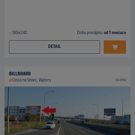
510x240
Doba prenájmu:
od 1 mesiaca
DETAIL
BILLBOARD
Cesta na Senec, Vajnory
ID 41914