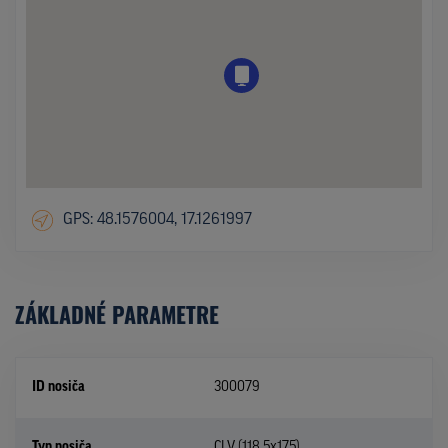
GPS: 48.1576004, 17.1261997
ZÁKLADNÉ PARAMETRE
ID nosiča
300079
Typ nosiča
CLV (118,5x175)