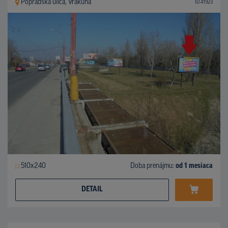
Popradská ulica, Vrakuňa
ID 41923
510x240
Doba prenájmu:
od 1 mesiaca
DETAIL