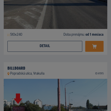
510x240
Doba prenájmu:
od 1 mesiaca
DETAIL
BILLBOARD
Popradská ulica, Vrakuňa
ID 41915