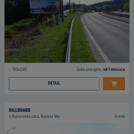
510x240
Doba prenájmu:
od 1 mesiaca
DETAIL
BILLBOARD
Karloveská ulica, Karlova Ves
ID 41918