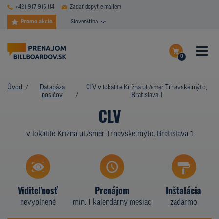
+421 917 915 114
Zadať dopyt e-mailem
Promo akcie
Slovenština
0
ČASTÉ DOTAZY
Dokončiť dopyt
Úvod
Databáza
CLV v lokalite Krížna ul./smer Trnavské mýto,
DATABÁZA NOSIČOV
nosičov
Bratislava 1
Zobraziť nosiče na mape
CLV
PLOCHY V AKCII
v lokalite Krížna ul./smer Trnavské mýto, Bratislava 1
CENY
TYPY NOSIČOV
Z PRAXE
Viditeľnosť
Prenájom
Inštalácia
nevyplnené
min. 1 kalendárny mesiac
zadarmo
KTO SME