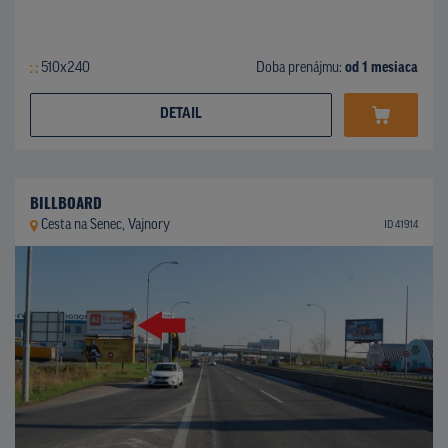
510x240
Doba prenájmu:
od 1 mesiaca
DETAIL
BILLBOARD
Cesta na Senec, Vajnory
ID 41914