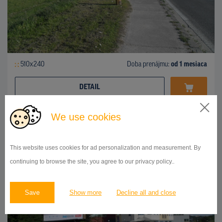
510x240
Doba prenájmu:
od 1 mesiaca
DETAIL
We use cookies
BILLBOARD
Polianky, Dúbravka
ID 41916
This website uses cookies for ad personalization and measurement. By
continuing to browse the site, you agree to our privacy policy..
Save
Show more
Decline all and close