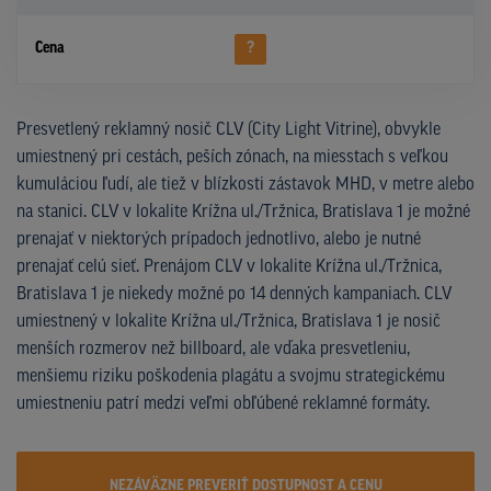
Cena
?
Presvetlený reklamný nosič CLV (City Light Vitrine), obvykle
umiestnený pri cestách, peších zónach, na miesstach s veľkou
kumuláciou ľudí, ale tiež v blízkosti zástavok MHD, v metre alebo
na stanici. CLV v lokalite Krížna ul./Tržnica, Bratislava 1 je možné
prenajať v niektorých prípadoch jednotlivo, alebo je nutné
prenajať celú sieť. Prenájom CLV v lokalite Krížna ul./Tržnica,
Bratislava 1 je niekedy možné po 14 denných kampaniach. CLV
umiestnený v lokalite Krížna ul./Tržnica, Bratislava 1 je nosič
menších rozmerov než billboard, ale vďaka presvetleniu,
menšiemu riziku poškodenia plagátu a svojmu strategickému
umiestneniu patrí medzi veľmi obľúbené reklamné formáty.
NEZÁVÄZNE PREVERIŤ DOSTUPNOST A CENU