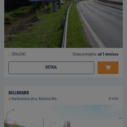
510x240
Doba prenájmu:
od 1 mesiaca
DETAIL
BILLBOARD
Karloveská ulica, Karlova Ves
ID 41918