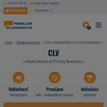
+421 917 915 114
Zadať dopyt e-mailem
Promo akcie
Slovenština
0
ČASTÉ DOTAZY
Dokončiť dopyt
Úvod
Databáza nosičov
CLV v lokalite Krížna ul./Tržnica, Bratislava 1
DATABÁZA NOSIČOV
CLV
Zobraziť nosiče na mape
PLOCHY V AKCII
v lokalite Krížna ul./Tržnica, Bratislava 1
CENY
TYPY NOSIČOV
Viditeľnosť
Prenájom
Inštalácia
Z PRAXE
nevyplnené
min. 1 kalendárny mesiac
zadarmo
KTO SME