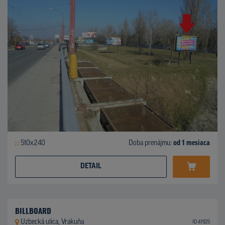
510x240
Doba prenájmu:
od 1 mesiaca
DETAIL
BILLBOARD
Uzbecká ulica, Vrakuňa
ID 41925