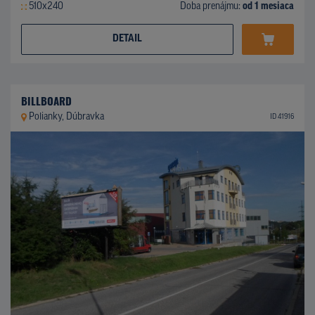
510x240
Doba prenájmu:
od 1 mesiaca
DETAIL
BILLBOARD
Polianky, Dúbravka
ID 41916