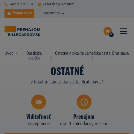
+421 917 915 114
Zadať dopyt e-mailem
Promo akcie
Slovenština
0
ČASTÉ DOTAZY
Dokončiť dopyt
Úvod
Databáza
Ostatné v lokalite Lamačská cesta, Bratislava
DATABÁZA NOSIČOV
nosičov
1
Zobraziť nosiče na mape
OSTATNÉ
PLOCHY V AKCII
v lokalite Lamačská cesta, Bratislava 1
CENY
TYPY NOSIČOV
Z PRAXE
Viditeľnosť
Prenájom
nevyplnené
min. 1 kalendárny mesiac
KTO SME