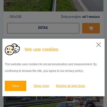
510x240
Doba prenájmu:
od 1 mesiaca
DETAIL
BILLBOARD
We use cookies
Karloveská ulica, Karlova Ves
ID 41918
This website uses cookies for ad personalization and measurement. By
continuing to browse the site, you agree to our privacy policy..
Save
Show more
Decline all and close