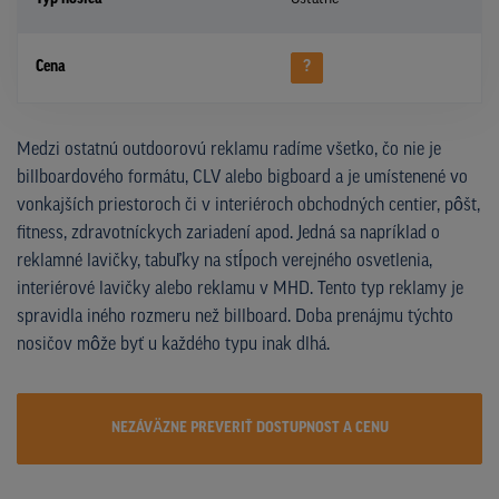
Cena
?
Medzi ostatnú outdoorovú reklamu radíme všetko, čo nie je
billboardového formátu, CLV alebo bigboard a je umístenené vo
vonkajších priestoroch či v interiéroch obchodných centier, pôšt,
fitness, zdravotníckych zariadení apod. Jedná sa napríklad o
reklamné lavičky, tabuľky na stĺpoch verejného osvetlenia,
interiérové lavičky alebo reklamu v MHD. Tento typ reklamy je
spravidla iného rozmeru než billboard. Doba prenájmu týchto
nosičov môže byť u každého typu inak dlhá.
NEZÁVÄZNE PREVERIŤ DOSTUPNOST A CENU