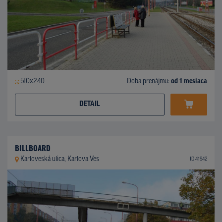
510x240
Doba prenájmu:
od 1 mesiaca
DETAIL
BILLBOARD
Karloveská ulica, Karlova Ves
ID 41942