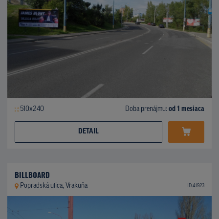
510x240
Doba prenájmu:
od 1 mesiaca
DETAIL
BILLBOARD
Popradská ulica, Vrakuňa
ID 41923