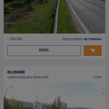
510x240
Doba prenájmu:
od 1 mesiaca
DETAIL
BILLBOARD
Karloveská ulica, Karlova Ves
ID 41918