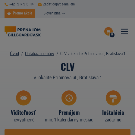
+421 917 915 114
Zadať dopyt e-mailem
Promo akcie
Slovenština
0
ČASTÉ DOTAZY
Dokončiť dopyt
Úvod
Databáza nosičov
CLV v lokalite Pribinova ul., Bratislava 1
DATABÁZA NOSIČOV
CLV
Zobraziť nosiče na mape
PLOCHY V AKCII
v lokalite Pribinova ul., Bratislava 1
CENY
TYPY NOSIČOV
Viditeľnosť
Prenájom
Inštalácia
Z PRAXE
nevyplnené
min. 1 kalendárny mesiac
zadarmo
KTO SME