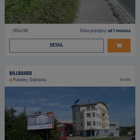
510x240
Doba prenájmu:
od 1 mesiaca
DETAIL
BILLBOARD
Polianky, Dúbravka
ID 41916