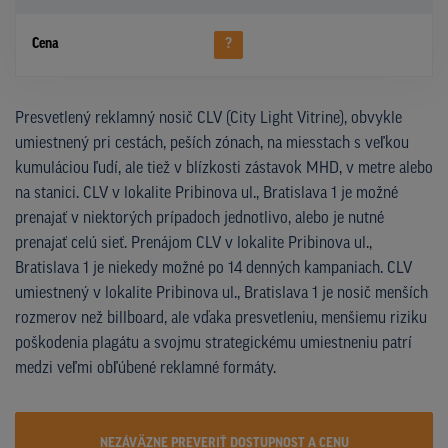
Cena
?
Presvetlený reklamný nosič CLV (City Light Vitrine), obvykle
umiestnený pri cestách, peších zónach, na miesstach s veľkou
kumuláciou ľudí, ale tiež v blízkosti zástavok MHD, v metre alebo
na stanici. CLV v lokalite Pribinova ul., Bratislava 1 je možné
prenajať v niektorých prípadoch jednotlivo, alebo je nutné
prenajať celú sieť. Prenájom CLV v lokalite Pribinova ul.,
Bratislava 1 je niekedy možné po 14 denných kampaniach. CLV
umiestnený v lokalite Pribinova ul., Bratislava 1 je nosič menších
rozmerov než billboard, ale vďaka presvetleniu, menšiemu riziku
poškodenia plagátu a svojmu strategickému umiestneniu patrí
medzi veľmi obľúbené reklamné formáty.
NEZÁVÄZNE PREVERIŤ DOSTUPNOST A CENU