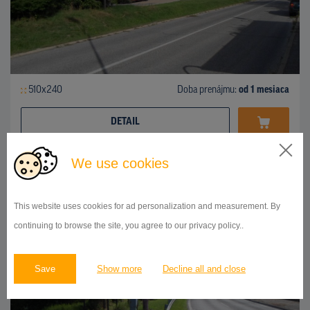
510x240
Doba prenájmu:
od 1 mesiaca
DETAIL
We use cookies
BILLBOARD
Karloveská ulica, Karlova Ves
ID 41917
This website uses cookies for ad personalization and measurement. By
continuing to browse the site, you agree to our privacy policy..
Save
Show more
Decline all and close