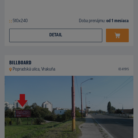
510x240
Doba prenájmu:
od 1 mesiaca
DETAIL
BILLBOARD
Popradská ulica, Vrakuňa
ID 41915