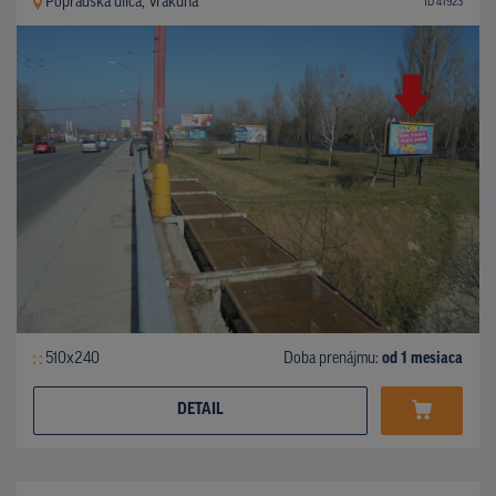
Popradská ulica, Vrakuňa
ID 41923
510x240
Doba prenájmu:
od 1 mesiaca
DETAIL