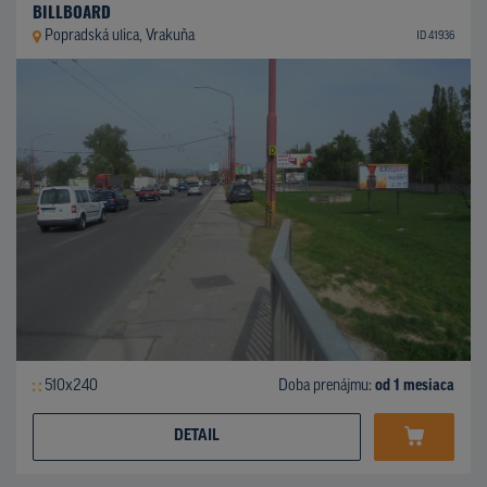
BILLBOARD
Popradská ulica, Vrakuňa
ID 41936
510x240
Doba prenájmu:
od 1 mesiaca
DETAIL