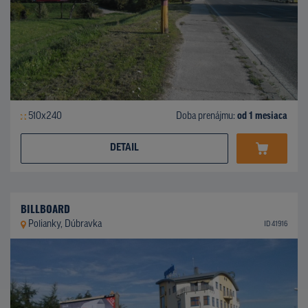
510x240
Doba prenájmu:
od 1 mesiaca
DETAIL
BILLBOARD
Polianky, Dúbravka
ID 41916