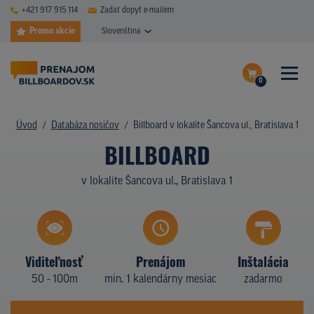
+421 917 915 114
Zadať dopyt e-mailem
Promo akcie
Slovenština
0
ČASTÉ DOTAZY
Dokončiť dopyt
Úvod
Databáza nosičov
Billboard v lokalite Šancova ul., Bratislava 1
DATABÁZA NOSIČOV
BILLBOARD
Zobraziť nosiče na mape
PLOCHY V AKCII
v lokalite Šancova ul., Bratislava 1
CENY
TYPY NOSIČOV
Viditeľnosť
Prenájom
Inštalácia
Z PRAXE
50 - 100m
min. 1 kalendárny mesiac
zadarmo
KTO SME