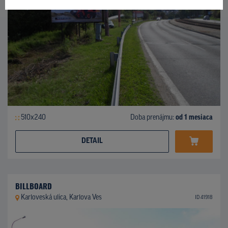
510x240
Doba prenájmu:
od 1 mesiaca
DETAIL
BILLBOARD
Karloveská ulica, Karlova Ves
ID 41918