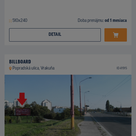
510x240
Doba prenájmu:
od 1 mesiaca
DETAIL
BILLBOARD
Popradská ulica, Vrakuňa
ID 41915