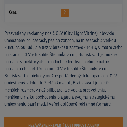
Cena
?
Presvetlený reklamný nosič CLV (City Light Vitrine), obvykle
umiestnený pri cestách, peších zónach, na miesstach s veľkou
kumuláciou ľudí, ale tiež v blízkosti zástavok MHD, v metre alebo
na stanici. CLV v lokalite Štefánikova ul., Bratislava 1 je možné
prenajať v niektorých prípadoch jednotlivo, alebo je nutné
prenajať celú sieť. Prenájom CLV v lokalite Štefánikova ul.,
Bratislava 1 je niekedy možné po 14 denných kampaniach. CLV
umiestnený v lokalite Štefánikova ul., Bratislava 1 je nosič
menších rozmerov než billboard, ale vďaka presvetleniu,
menšiemu riziku poškodenia plagátu a svojmu strategickému
umiestneniu patrí medzi veľmi obľúbené reklamné formáty.
NEZÁVÄZNE PREVERIŤ DOSTUPNOST A CENU