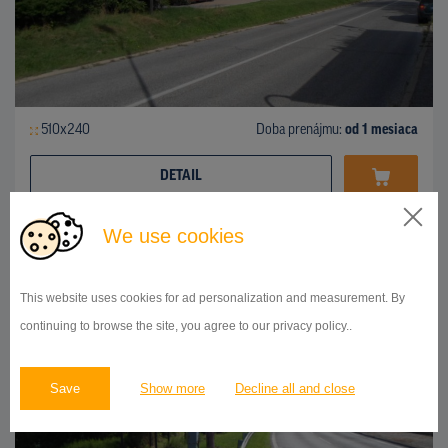
510x240
Doba prenájmu:
od 1 mesiaca
DETAIL
We use cookies
BILLBOARD
Karloveská ulica, Karlova Ves
ID 41917
This website uses cookies for ad personalization and measurement. By
continuing to browse the site, you agree to our privacy policy..
Save
Show more
Decline all and close