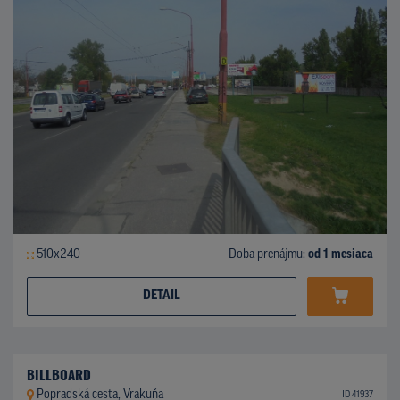
510x240
Doba prenájmu:
od 1 mesiaca
DETAIL
BILLBOARD
Popradská cesta, Vrakuňa
ID 41937