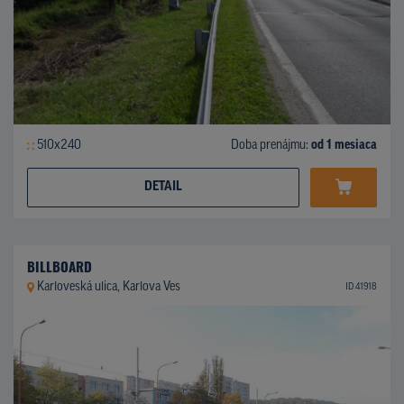
510x240
Doba prenájmu:
od 1 mesiaca
DETAIL
BILLBOARD
Karloveská ulica, Karlova Ves
ID 41918