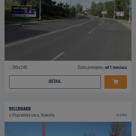
510x240
Doba prenájmu:
od 1 mesiaca
DETAIL
BILLBOARD
Popradská ulica, Vrakuňa
ID 41923