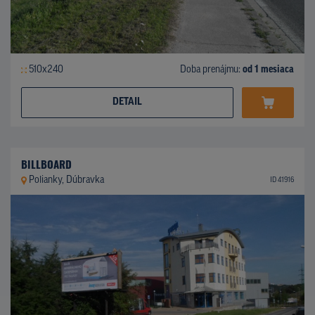
510x240
Doba prenájmu:
od 1 mesiaca
DETAIL
BILLBOARD
Polianky, Dúbravka
ID 41916