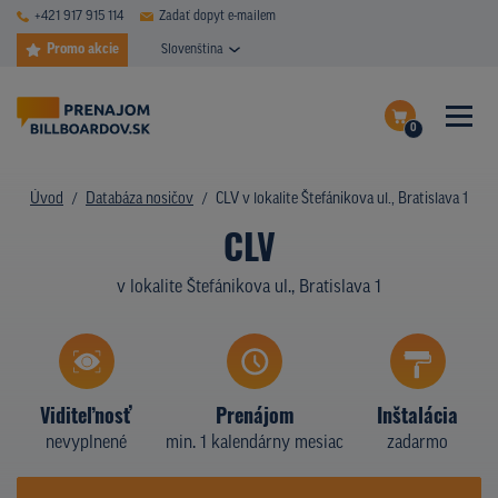
+421 917 915 114
Zadať dopyt e-mailem
Promo akcie
Slovenština
0
ČASTÉ DOTAZY
Dokončiť dopyt
Úvod
Databáza nosičov
CLV v lokalite Štefánikova ul., Bratislava 1
DATABÁZA NOSIČOV
CLV
Zobraziť nosiče na mape
PLOCHY V AKCII
v lokalite Štefánikova ul., Bratislava 1
CENY
TYPY NOSIČOV
Viditeľnosť
Prenájom
Inštalácia
Z PRAXE
nevyplnené
min. 1 kalendárny mesiac
zadarmo
KTO SME