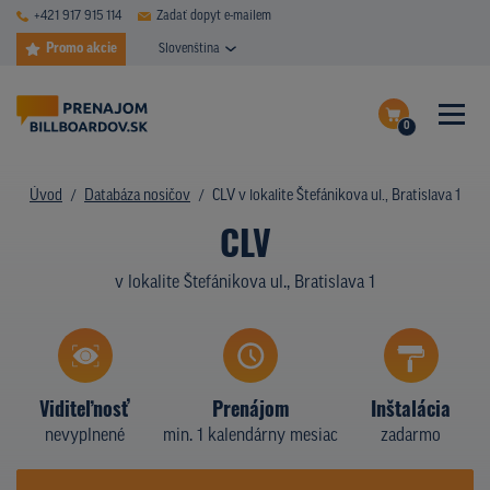
+421 917 915 114
Zadať dopyt e-mailem
Promo akcie
Slovenština
0
ČASTÉ DOTAZY
Dokončiť dopyt
Úvod
Databáza nosičov
CLV v lokalite Štefánikova ul., Bratislava 1
DATABÁZA NOSIČOV
CLV
Zobraziť nosiče na mape
PLOCHY V AKCII
v lokalite Štefánikova ul., Bratislava 1
CENY
TYPY NOSIČOV
Viditeľnosť
Prenájom
Inštalácia
Z PRAXE
nevyplnené
min. 1 kalendárny mesiac
zadarmo
KTO SME