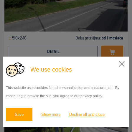
510x240
Doba prenájmu:
od 1 mesiaca
DETAIL
We use cookies
BILLBOARD
Karloveská ulica, Karlova Ves
ID 41917
This website uses cookies for ad personalization and measurement. By
continuing to browse the site, you agree to our privacy policy..
Save
Show more
Decline all and close