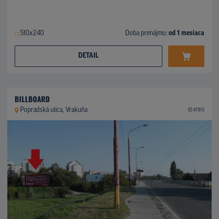
510x240
Doba prenájmu:
od 1 mesiaca
DETAIL
BILLBOARD
Popradská ulica, Vrakuňa
ID 41915