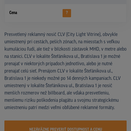
Cena
?
Presvetlený reklamný nosič CLV (City Light Vitrine), obvykle
umiestnený pri cestách, peších zónach, na miesstach s veľkou
kumuláciou ľudí, ale tiež v blízkosti zástavok MHD, v metre alebo
na stanici. CLV v lokalite Štefánikova ul., Bratislava 1 je možné
prenajať v niektorých prípadoch jednotlivo, alebo je nutné
prenajať celú sieť. Prenájom CLV v lokalite Štefánikova ul.,
Bratislava 1 je niekedy možné po 14 denných kampaniach. CLV
umiestnený v lokalite Štefánikova ul., Bratislava 1 je nosič
menších rozmerov než billboard, ale vďaka presvetleniu,
menšiemu riziku poškodenia plagátu a svojmu strategickému
umiestneniu patrí medzi veľmi obľúbené reklamné formáty.
NEZÁVÄZNE PREVERIŤ DOSTUPNOST A CENU