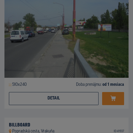
510x240
Doba prenájmu:
od 1 mesiaca
DETAIL
BILLBOARD
Popradská cesta, Vrakuňa
ID 41937