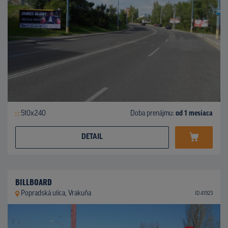
510x240
Doba prenájmu:
od 1 mesiaca
DETAIL
BILLBOARD
Popradská ulica, Vrakuňa
ID 41923