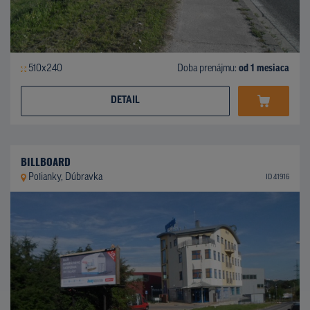
510x240
Doba prenájmu:
od 1 mesiaca
DETAIL
BILLBOARD
Polianky, Dúbravka
ID 41916