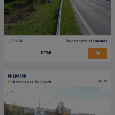
510x240
Doba prenájmu:
od 1 mesiaca
DETAIL
BILLBOARD
Karloveská ulica, Karlova Ves
ID 41918