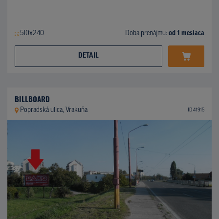
510x240
Doba prenájmu:
od 1 mesiaca
DETAIL
BILLBOARD
Popradská ulica, Vrakuňa
ID 41915