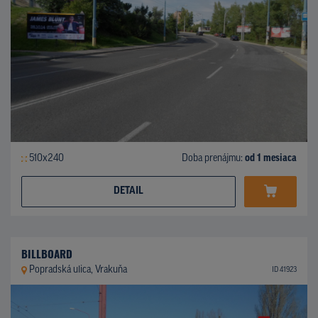
510x240
Doba prenájmu:
od 1 mesiaca
DETAIL
BILLBOARD
Popradská ulica, Vrakuňa
ID 41923