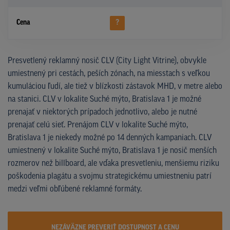
Cena
?
Presvetlený reklamný nosič CLV (City Light Vitrine), obvykle
umiestnený pri cestách, peších zónach, na miesstach s veľkou
kumuláciou ľudí, ale tiež v blízkosti zástavok MHD, v metre alebo
na stanici. CLV v lokalite Suché mýto, Bratislava 1 je možné
prenajať v niektorých prípadoch jednotlivo, alebo je nutné
prenajať celú sieť. Prenájom CLV v lokalite Suché mýto,
Bratislava 1 je niekedy možné po 14 denných kampaniach. CLV
umiestnený v lokalite Suché mýto, Bratislava 1 je nosič menších
rozmerov než billboard, ale vďaka presvetleniu, menšiemu riziku
poškodenia plagátu a svojmu strategickému umiestneniu patrí
medzi veľmi obľúbené reklamné formáty.
NEZÁVÄZNE PREVERIŤ DOSTUPNOST A CENU