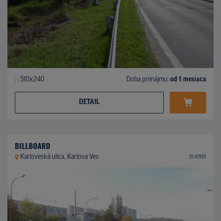
510x240
Doba prenájmu:
od 1 mesiaca
DETAIL
BILLBOARD
Karloveská ulica, Karlova Ves
ID 41918