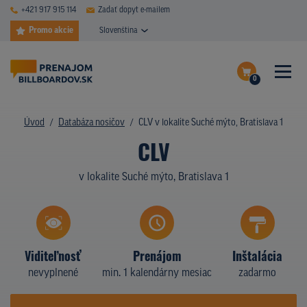
+421 917 915 114
Zadať dopyt e-mailem
Promo akcie
Slovenština
0
ČASTÉ DOTAZY
Dokončiť dopyt
Úvod
Databáza nosičov
CLV v lokalite Suché mýto, Bratislava 1
DATABÁZA NOSIČOV
CLV
Zobraziť nosiče na mape
PLOCHY V AKCII
v lokalite Suché mýto, Bratislava 1
CENY
TYPY NOSIČOV
Viditeľnosť
Prenájom
Inštalácia
Z PRAXE
nevyplnené
min. 1 kalendárny mesiac
zadarmo
KTO SME