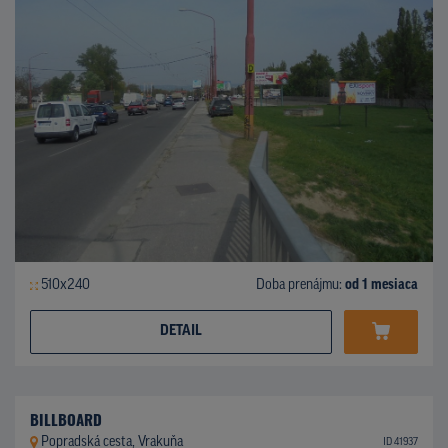
510x240
Doba prenájmu:
od 1 mesiaca
DETAIL
BILLBOARD
Popradská cesta, Vrakuňa
ID 41937