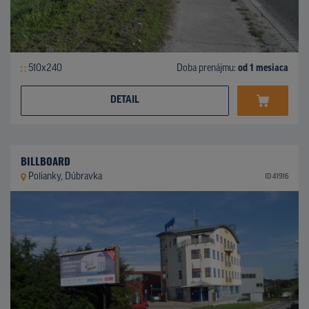
510x240
Doba prenájmu:
od 1 mesiaca
DETAIL
BILLBOARD
Polianky, Dúbravka
ID 41916