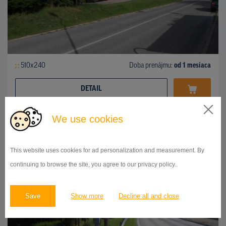
510x240
Doba prenájmu:
od 1 mesiaca
DETAIL
We use cookies
BILLBOARD
Karloveská ulica, Karlova Ves
ID 41917
This website uses cookies for ad personalization and measurement. By
continuing to browse the site, you agree to our privacy policy..
Save
Show more
Decline all and close