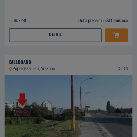
510x240
Doba prenájmu:
od 1 mesiaca
DETAIL
BILLBOARD
Popradská ulica, Vrakuňa
ID 41915