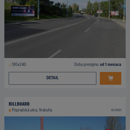
510x240
Doba prenájmu:
od 1 mesiaca
DETAIL
BILLBOARD
Popradská ulica, Vrakuňa
ID 41923