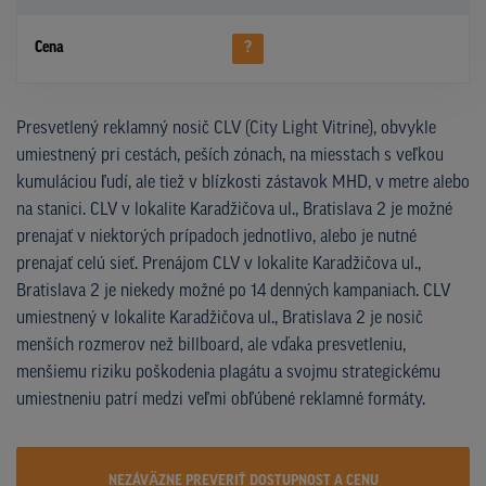
Cena
?
Presvetlený reklamný nosič CLV (City Light Vitrine), obvykle
umiestnený pri cestách, peších zónach, na miesstach s veľkou
kumuláciou ľudí, ale tiež v blízkosti zástavok MHD, v metre alebo
na stanici. CLV v lokalite Karadžičova ul., Bratislava 2 je možné
prenajať v niektorých prípadoch jednotlivo, alebo je nutné
prenajať celú sieť. Prenájom CLV v lokalite Karadžičova ul.,
Bratislava 2 je niekedy možné po 14 denných kampaniach. CLV
umiestnený v lokalite Karadžičova ul., Bratislava 2 je nosič
menších rozmerov než billboard, ale vďaka presvetleniu,
menšiemu riziku poškodenia plagátu a svojmu strategickému
umiestneniu patrí medzi veľmi obľúbené reklamné formáty.
NEZÁVÄZNE PREVERIŤ DOSTUPNOST A CENU