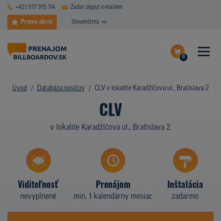
+421 917 915 114
Zadať dopyt e-mailem
Promo akcie
Slovenština
0
ČASTÉ DOTAZY
Dokončiť dopyt
Úvod
Databáza nosičov
CLV v lokalite Karadžičova ul., Bratislava 2
DATABÁZA NOSIČOV
CLV
Zobraziť nosiče na mape
PLOCHY V AKCII
v lokalite Karadžičova ul., Bratislava 2
CENY
TYPY NOSIČOV
Viditeľnosť
Prenájom
Inštalácia
Z PRAXE
nevyplnené
min. 1 kalendárny mesiac
zadarmo
KTO SME