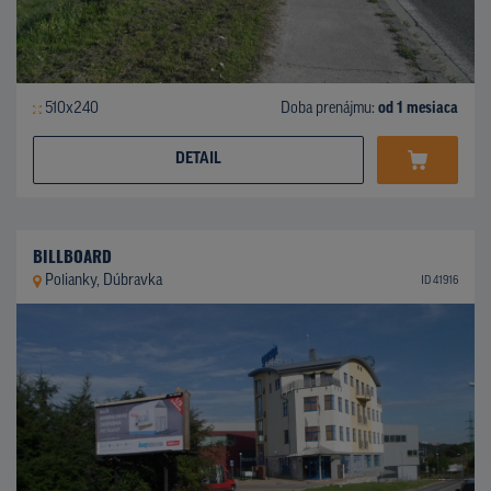
510x240
Doba prenájmu:
od 1 mesiaca
DETAIL
BILLBOARD
Polianky, Dúbravka
ID 41916