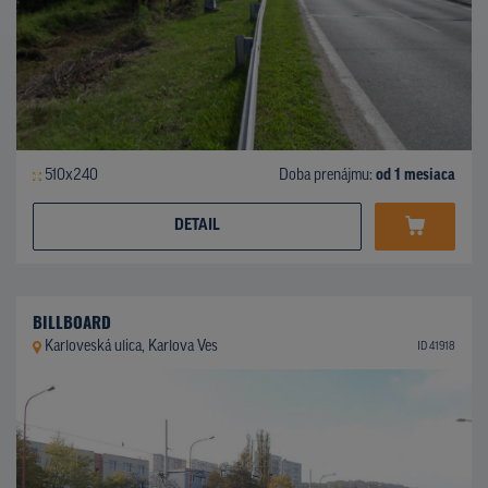
510x240
Doba prenájmu:
od 1 mesiaca
DETAIL
BILLBOARD
Karloveská ulica, Karlova Ves
ID 41918