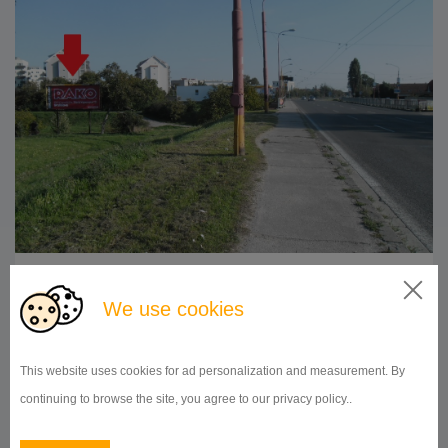
510x240
Doba prenájmu:
od 1 mesiaca
We use cookies
DETAIL
This website uses cookies for ad personalization and measurement. By
continuing to browse the site, you agree to our privacy policy..
BILLBOARD
Popradská ulica, Vrakuňa
ID 41923