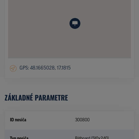
GPS: 48.1665028, 17.1815
ZÁKLADNÉ PARAMETRE
ID nosiča
300800
Typ nosiča
Billboard (510x240)