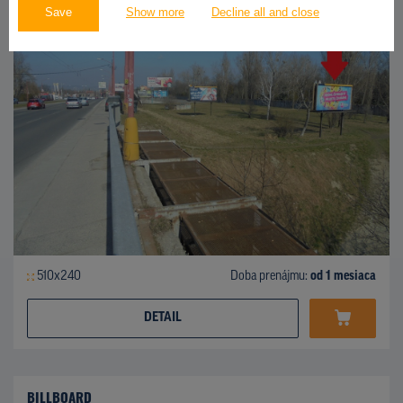
Save
Show more
Decline all and close
510x240
Doba prenájmu:
od 1 mesiaca
DETAIL
BILLBOARD