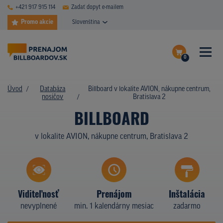
+421 917 915 114
Zadať dopyt e-mailem
Promo akcie
Slovenština
0
ČASTÉ DOTAZY
Dokončiť dopyt
Úvod
Databáza
Billboard v lokalite AVION, nákupne centrum,
DATABÁZA NOSIČOV
nosičov
Bratislava 2
Zobraziť nosiče na mape
BILLBOARD
PLOCHY V AKCII
v lokalite AVION, nákupne centrum, Bratislava 2
CENY
TYPY NOSIČOV
Z PRAXE
Viditeľnosť
Prenájom
Inštalácia
nevyplnené
min. 1 kalendárny mesiac
zadarmo
KTO SME