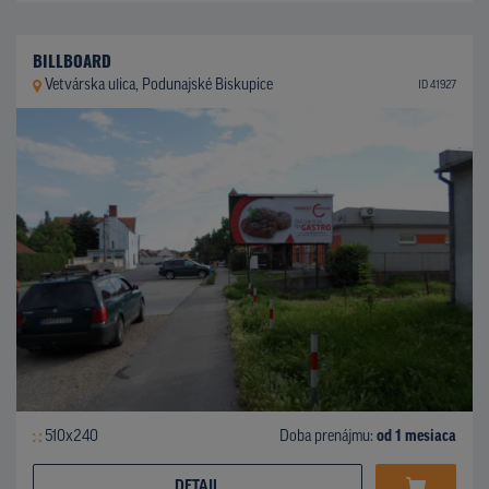
BILLBOARD
Vetvárska ulica, Podunajské Biskupice
ID 41927
510x240
Doba prenájmu:
od 1 mesiaca
DETAIL