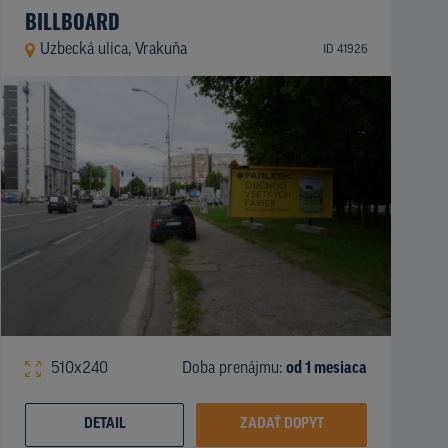
BILLBOARD
Uzbecká ulica, Vrakuňa
ID 41926
510x240
Doba prenájmu:
od 1 mesiaca
DETAIL
ZADAŤ DOPYT