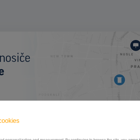
I
nosiče
e
BILLBOARD
cookies
Cesta na Senec, Vajnory
ID 41914