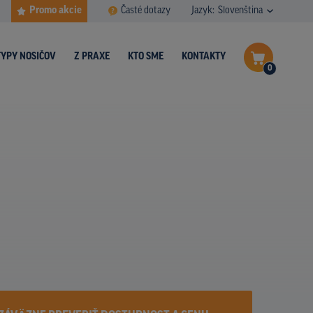
Promo akcie
Časté dotazy
Jazyk:
Slovenština
TYPY NOSIČOV
Z PRAXE
KTO SME
KONTAKTY
0
Dokončiť dopyt
Zobraziť nosiče na mape