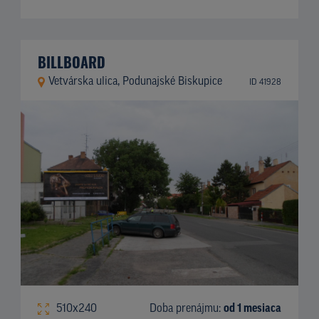
BILLBOARD
Vetvárska ulica, Podunajské Biskupice
ID 41928
510x240
Doba prenájmu:
od 1 mesiaca