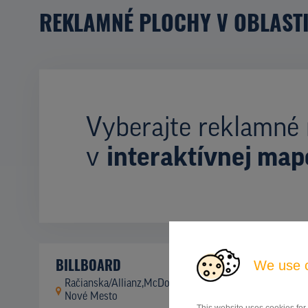
REKLAMNÉ PLOCHY V OBLAST
Vyberajte reklamné 
v
interaktívnej map
BILLBOARD
We use 
Račianska/Allianz,McDonald,O, Bratislava 3-
ID
4121
Nové Mesto