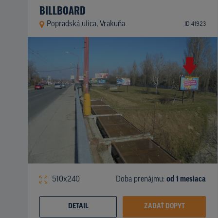
BILLBOARD
Popradská ulica, Vrakuňa
ID 41923
510x240
Doba prenájmu:
od 1 mesiaca
DETAIL
ZADAŤ DOPYT