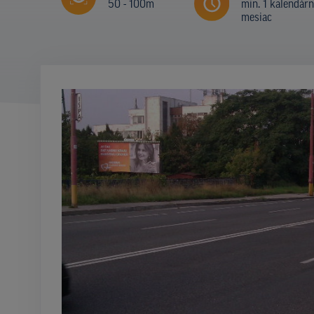
50 - 100m
min. 1 kalendár
mesiac