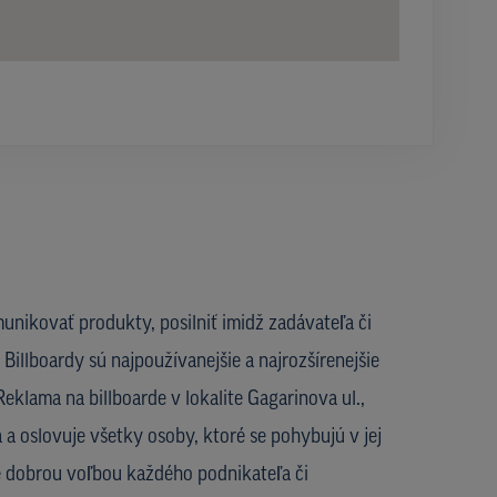
unikovať produkty, posilniť imidž zadávateľa či
Billboardy sú najpoužívanejšie a najrozšírenejšie
eklama na billboarde v lokalite Gagarinova ul.,
á a oslovuje všetky osoby, ktoré se pohybujú v jej
je dobrou voľbou každého podnikateľa či