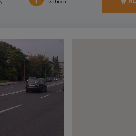
NE
ny
zadarmo