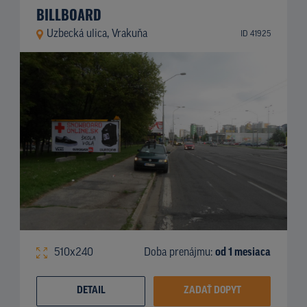
BILLBOARD
Uzbecká ulica, Vrakuňa
ID 41925
510x240
Doba prenájmu:
od 1 mesiaca
DETAIL
ZADAŤ DOPYT