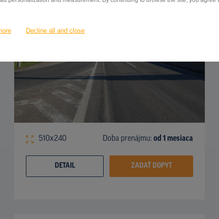
 ad personalization and measurement. By continuing to browse the site, you agree to
more
Decline all and close
510x240
Doba prenájmu:
od 1 mesiaca
DETAIL
ZADAŤ DOPYT