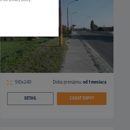
 our privacy policy..
510x240
Doba prenájmu:
od 1 mesiaca
DETAIL
ZADAŤ DOPYT