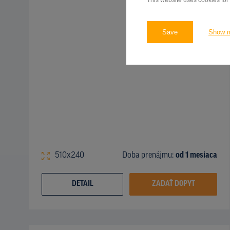
This website uses cookies for
Save
Show 
510x240
Doba prenájmu:
od 1 mesiaca
DETAIL
ZADAŤ DOPYT