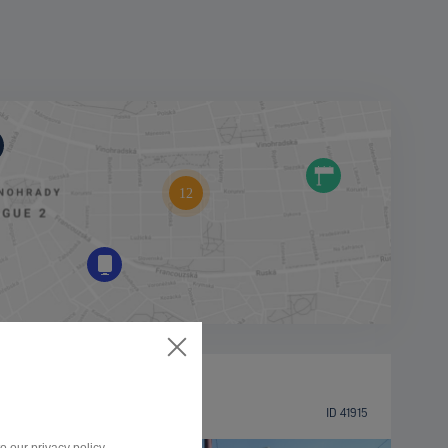
BILLBOARD
Popradská ulica, Vrakuňa
ID 41915