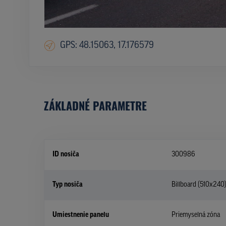
GPS: 48.15063, 17.176579
ZÁKLADNÉ PARAMETRE
ID nosiča
300986
Typ nosiča
Billboard (510x240
Umiestnenie panelu
Priemyselná zóna