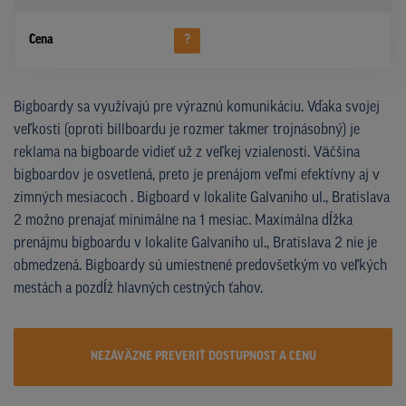
Cena
?
Bigboardy sa využívajú pre výraznú komunikáciu. Vďaka svojej
veľkosti (oproti billboardu je rozmer takmer trojnásobný) je
reklama na bigboarde vidieť už z veľkej vzialenosti. Väčšina
bigboardov je osvetlená, preto je prenájom veľmi efektívny aj v
zimných mesiacoch . Bigboard v lokalite Galvaniho ul., Bratislava
2 možno prenajať minimálne na 1 mesiac. Maximálna dĺžka
prenájmu bigboardu v lokalite Galvaniho ul., Bratislava 2 nie je
obmedzená. Bigboardy sú umiestnené predovšetkým vo veľkých
mestách a pozdĺž hlavných cestných ťahov.
NEZÁVÄZNE PREVERIŤ DOSTUPNOST A CENU