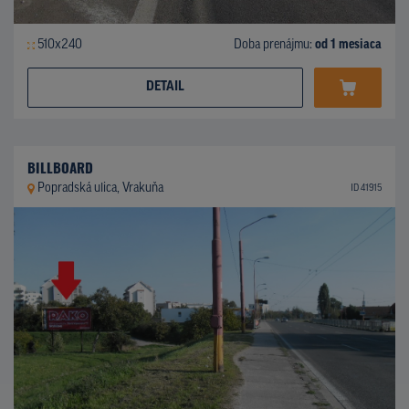
510x240
Doba prenájmu:
od 1 mesiaca
DETAIL
BILLBOARD
Popradská ulica, Vrakuňa
ID 41915