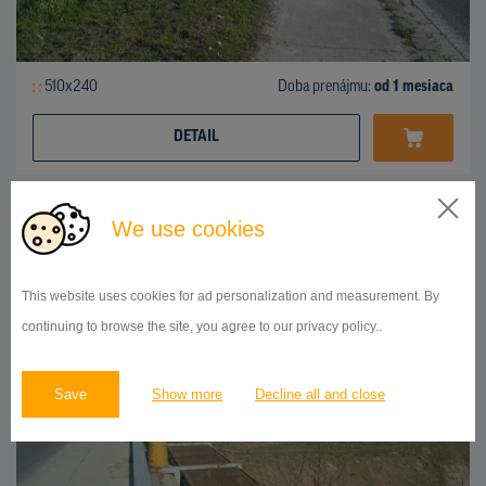
510x240
Doba prenájmu:
od 1 mesiaca
DETAIL
We use cookies
BILLBOARD
Popradská ulica, Vrakuňa
ID 41923
This website uses cookies for ad personalization and measurement. By
continuing to browse the site, you agree to our privacy policy..
Save
Show more
Decline all and close