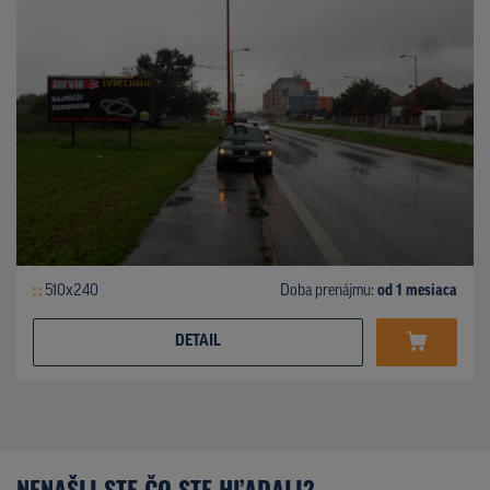
510x240
Doba prenájmu:
od 1 mesiaca
DETAIL
NENAŠLI STE ČO STE HĽADALI?