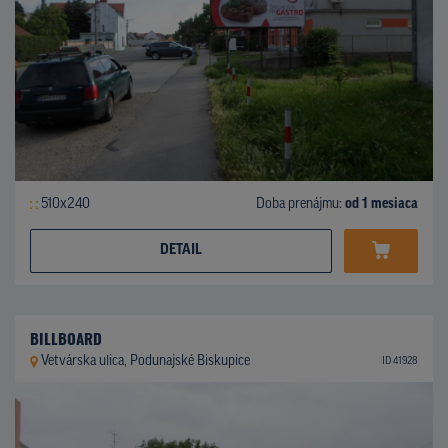
510x240
Doba prenájmu:
od 1 mesiaca
DETAIL
BILLBOARD
Vetvárska ulica, Podunajské Biskupice
ID 41928