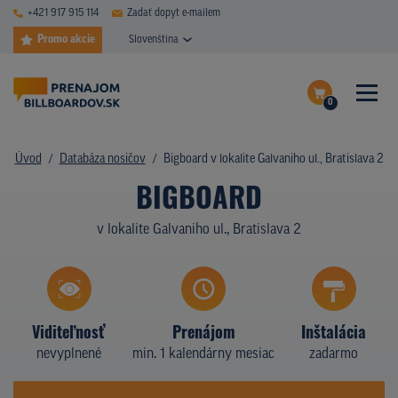
+421 917 915 114
Zadať dopyt e-mailem
Promo akcie
Slovenština
0
ČASTÉ DOTAZY
Dokončiť dopyt
Úvod
Databáza nosičov
Bigboard v lokalite Galvaniho ul., Bratislava 2
DATABÁZA NOSIČOV
BIGBOARD
Zobraziť nosiče na mape
PLOCHY V AKCII
v lokalite Galvaniho ul., Bratislava 2
CENY
TYPY NOSIČOV
Viditeľnosť
Prenájom
Inštalácia
Z PRAXE
nevyplnené
min. 1 kalendárny mesiac
zadarmo
KTO SME