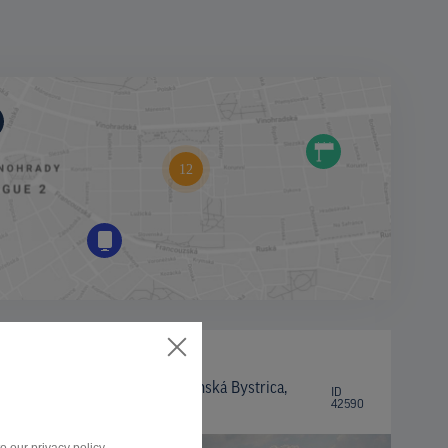
BILLBOARD
cesta 1.triedy Martin - Banská Bystrica,
ID
42590
Košťany nad Turcom