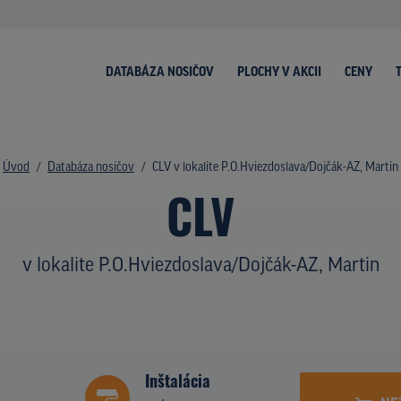
DATABÁZA NOSIČOV
PLOCHY V AKCII
CENY
Úvod
Databáza nosičov
CLV v lokalite P.O.Hviezdoslava/Dojčák-AZ, Martin
CLV
v lokalite P.O.Hviezdoslava/Dojčák-AZ, Martin
Inštalácia