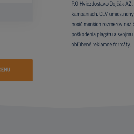
P.O.Hviezdoslava/Dojčák-AZ,
kampaniach. CLV umiestnený v
nosič menších rozmerov než b
poškodenia plagátu a svojmu 
obľúbené reklamné formáty.
CENU