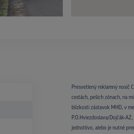
Presvetlený reklamný nosič CL
cestách, peších zónach, na mi
blízkosti zástavok MHD, v met
P.O.Hviezdoslava/Dojčák-AZ, 
jednotlivo, alebo je nutné pre