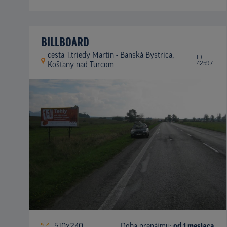
BILLBOARD
cesta 1.triedy Martin - Banská Bystrica,
ID
42597
Košťany nad Turcom
510x240
Doba prenájmu:
od 1 mesiaca