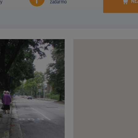
NE
ny
zadarmo