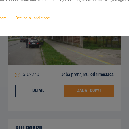
 ad personalization and measurement. By continuing to browse the site, you agree to
more
Decline all and close
510x240
Doba prenájmu:
od 1 mesiaca
DETAIL
ZADAŤ DOPYT
BILLBOARD