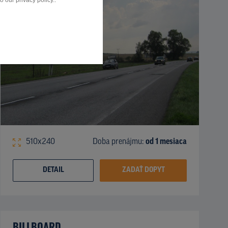
 our privacy policy..
510x240
Doba prenájmu:
od 1 mesiaca
DETAIL
ZADAŤ DOPYT
BILLBOARD