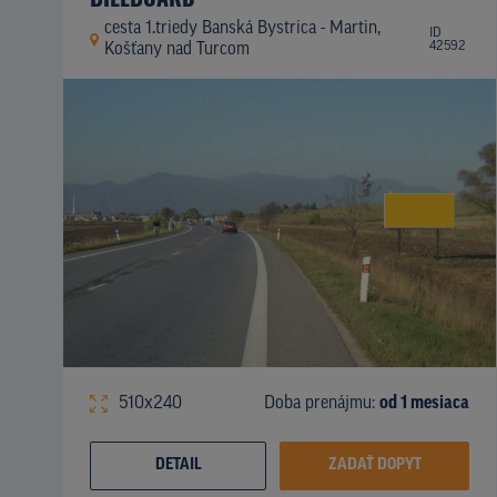
cesta 1.triedy Banská Bystrica - Martin,
ID
42592
Košťany nad Turcom
510x240
Doba prenájmu:
od 1 mesiaca
DETAIL
ZADAŤ DOPYT