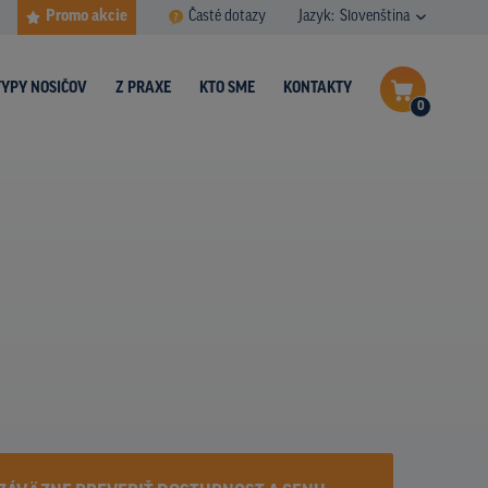
Promo akcie
Časté dotazy
Jazyk:
Slovenština
TYPY NOSIČOV
Z PRAXE
KTO SME
KONTAKTY
0
Dokončiť dopyt
Zobraziť nosiče na mape