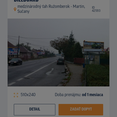
medzinárodný ťah Ružomberok - Martin,
ID
42593
Sučany
510x240
Doba prenájmu:
od 1 mesiaca
DETAIL
ZADAŤ DOPYT