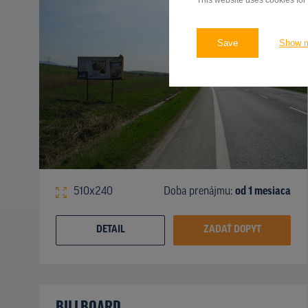
This website uses cookies for
Save
Show 
510x240
Doba prenájmu:
od 1 mesiaca
DETAIL
ZADAŤ DOPYT
BILLBOARD