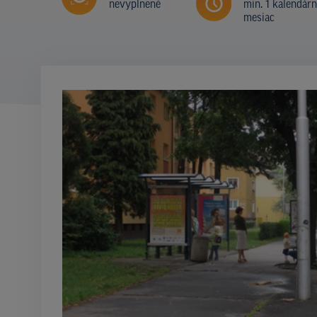
nevyplnené
min. 1 kalendár
mesiac