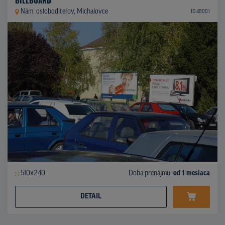
Nám. osloboditeľov, Michalovce
ID 48001
510x240
Doba prenájmu:
od 1 mesiaca
DETAIL