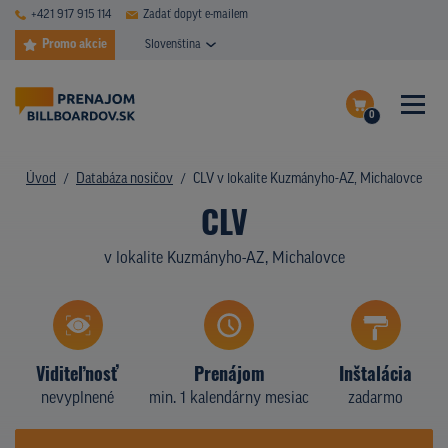
+421 917 915 114
Zadať dopyt e-mailem
Promo akcie
Slovenština
0
ČASTÉ DOTAZY
Dokončiť dopyt
Úvod
Databáza nosičov
CLV v lokalite Kuzmányho-AZ, Michalovce
DATABÁZA NOSIČOV
CLV
Zobraziť nosiče na mape
PLOCHY V AKCII
v lokalite Kuzmányho-AZ, Michalovce
CENY
TYPY NOSIČOV
Viditeľnosť
Prenájom
Inštalácia
Z PRAXE
nevyplnené
min. 1 kalendárny mesiac
zadarmo
KTO SME