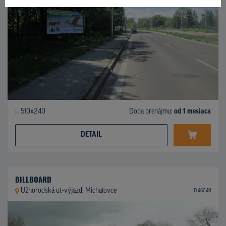
510x240
Doba prenájmu:
od 1 mesiaca
DETAIL
BILLBOARD
Užhorodská ul.-výjazd, Michalovce
ID 46049