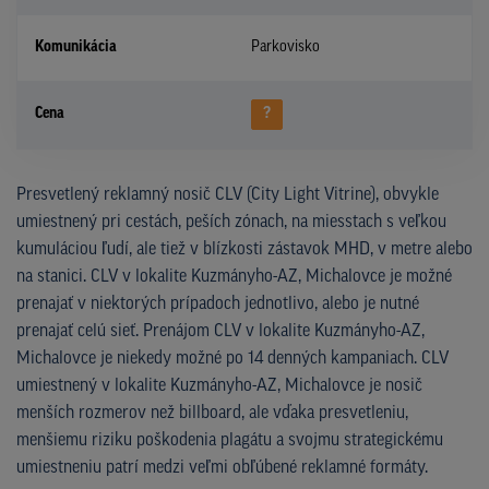
Komunikácia
Parkovisko
Cena
?
Presvetlený reklamný nosič CLV (City Light Vitrine), obvykle
umiestnený pri cestách, peších zónach, na miesstach s veľkou
kumuláciou ľudí, ale tiež v blízkosti zástavok MHD, v metre alebo
na stanici. CLV v lokalite Kuzmányho-AZ, Michalovce je možné
prenajať v niektorých prípadoch jednotlivo, alebo je nutné
prenajať celú sieť. Prenájom CLV v lokalite Kuzmányho-AZ,
Michalovce je niekedy možné po 14 denných kampaniach. CLV
umiestnený v lokalite Kuzmányho-AZ, Michalovce je nosič
menších rozmerov než billboard, ale vďaka presvetleniu,
menšiemu riziku poškodenia plagátu a svojmu strategickému
umiestneniu patrí medzi veľmi obľúbené reklamné formáty.