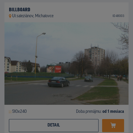
BILLBOARD
Ul.saleziánov, Michalovce
ID 48003
510x240
Doba prenájmu:
od 1 mesiaca
DETAIL