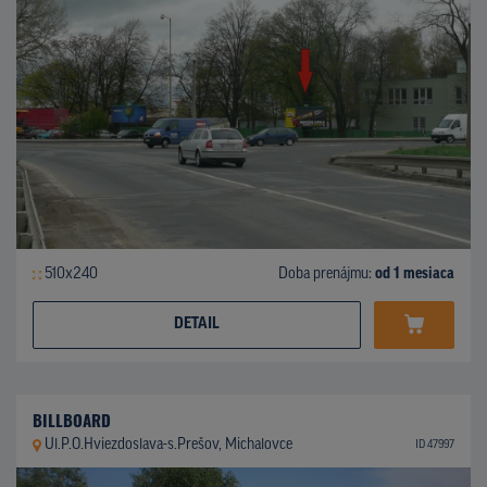
510x240
Doba prenájmu:
od 1 mesiaca
DETAIL
BILLBOARD
Ul.P.O.Hviezdoslava-s.Prešov, Michalovce
ID 47997