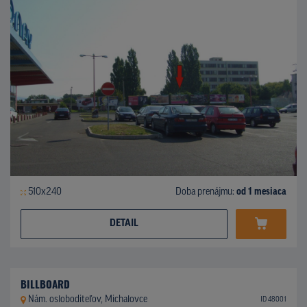
510x240
Doba prenájmu:
od 1 mesiaca
DETAIL
BILLBOARD
Nám. osloboditeľov, Michalovce
ID 48001