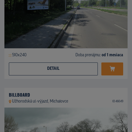
510x240
Doba prenájmu:
od 1 mesiaca
DETAIL
BILLBOARD
Užhorodská ul.-výjazd, Michalovce
ID 46049