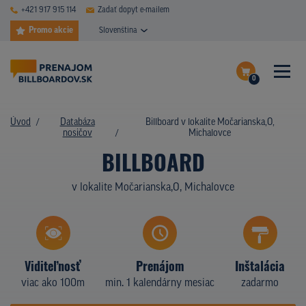
+421 917 915 114
Zadať dopyt e-mailem
Promo akcie
Slovenština
0
ČASTÉ DOTAZY
Dokončiť dopyt
Úvod
Databáza
Billboard v lokalite Močarianska,O,
DATABÁZA NOSIČOV
nosičov
Michalovce
Zobraziť nosiče na mape
BILLBOARD
PLOCHY V AKCII
v lokalite Močarianska,O, Michalovce
CENY
TYPY NOSIČOV
Z PRAXE
Viditeľnosť
Prenájom
Inštalácia
viac ako 100m
min. 1 kalendárny mesiac
zadarmo
KTO SME