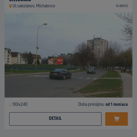
Ul.saleziánov, Michalovce
ID 48003
510x240
Doba prenájmu:
od 1 mesiaca
DETAIL