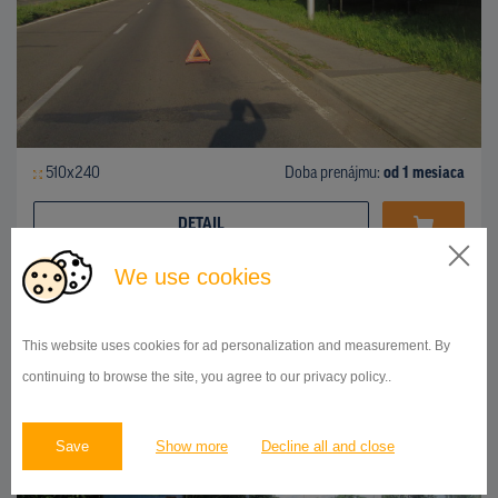
510x240
Doba prenájmu:
od 1 mesiaca
DETAIL
We use cookies
BILLBOARD
This website uses cookies for ad personalization and measurement. By
Vinianska cesta, Michalovce
ID 43298
continuing to browse the site, you agree to our privacy policy..
Save
Show more
Decline all and close