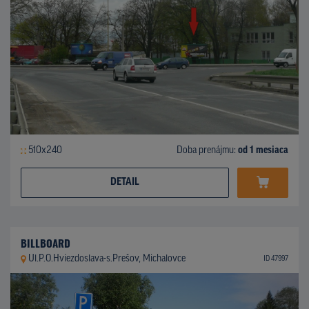
510x240
Doba prenájmu:
od 1 mesiaca
DETAIL
BILLBOARD
Ul.P.O.Hviezdoslava-s.Prešov, Michalovce
ID 47997