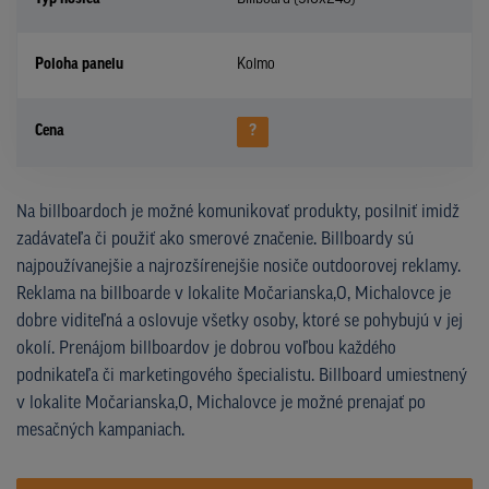
Poloha panelu
Kolmo
Cena
?
Na billboardoch je možné komunikovať produkty, posilniť imidž
zadávateľa či použiť ako smerové značenie. Billboardy sú
najpoužívanejšie a najrozšírenejšie nosiče outdoorovej reklamy.
Reklama na billboarde v lokalite Močarianska,O, Michalovce je
dobre viditeľná a oslovuje všetky osoby, ktoré se pohybujú v jej
okolí. Prenájom billboardov je dobrou voľbou každého
podnikateľa či marketingového špecialistu. Billboard umiestnený
v lokalite Močarianska,O, Michalovce je možné prenajať po
mesačných kampaniach.