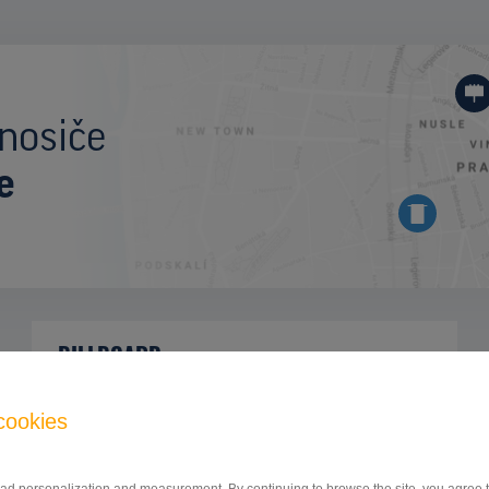
nosiče
e
BILLBOARD
Dukelská ul., Modra
ID 46361
cookies