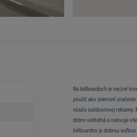
Na billboardoch je možné kom
použiť ako smerové značenie. 
nosiče outdoorovej reklamy. R
)
dobre viditeľná a oslovuje vš
billboardov je dobrou voľbo