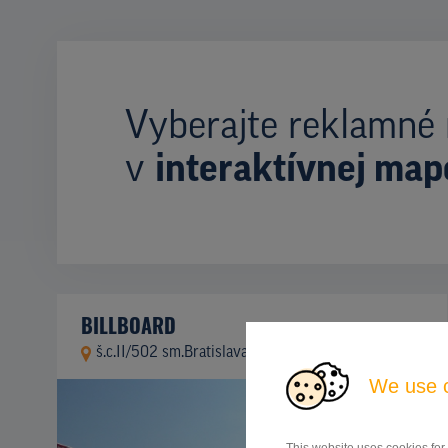
Vyberajte reklamné 
v
interaktívnej map
BILLBOARD
š.c.II/502 sm.Bratislava, Modra
ID 46220
We use 