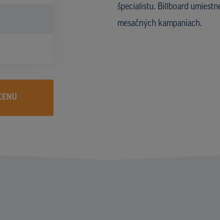
špecialistu. Billboard umiest
mesačných kampaniach.
CENU
I