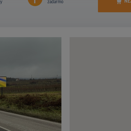
NE
ny
zadarmo