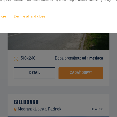
 ad personalization and measurement. By continuing to browse the site, you agree to
more
Decline all and close
510x240
Doba prenájmu:
od 1 mesiaca
DETAIL
ZADAŤ DOPYT
BILLBOARD
Modranská cesta, Pezinok
ID 48198