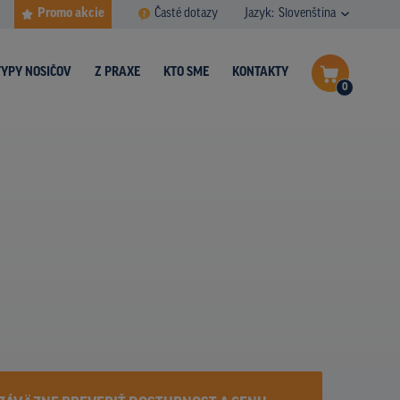
Promo akcie
Časté dotazy
Jazyk:
Slovenština
TYPY NOSIČOV
Z PRAXE
KTO SME
KONTAKTY
0
Dokončiť dopyt
Zobraziť nosiče na mape