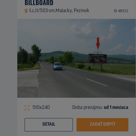
BILLBOARD
š.c.II/503-sm.Malacky, Pezinok
ID 48922
510x240
Doba prenájmu:
od 1 mesiaca
DETAIL
ZADAŤ DOPYT