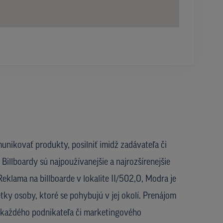
unikovať produkty, posilniť imidž zadávateľa či
Billboardy sú najpoužívanejšie a najrozšírenejšie
eklama na billboarde v lokalite II/502,O, Modra je
etky osoby, ktoré se pohybujú v jej okolí. Prenájom
u každého podnikateľa či marketingového