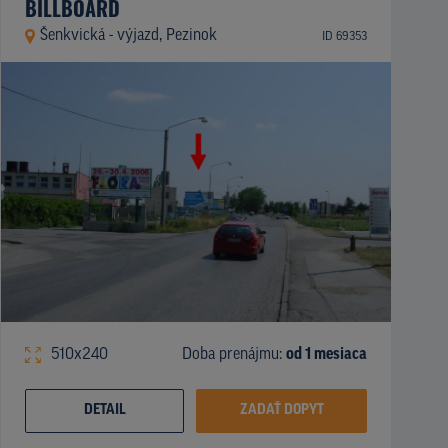
BILLBOARD
Šenkvická - výjazd, Pezinok
ID 69353
510x240
Doba prenájmu:
od 1 mesiaca
DETAIL
ZADAŤ DOPYT