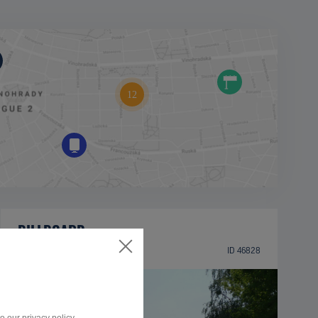
BILLBOARD
Dukelská ul., Modra
ID 46828