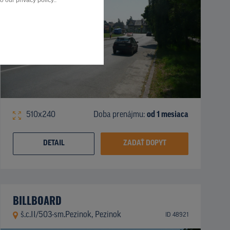
 our privacy policy..
510x240
Doba prenájmu:
od 1 mesiaca
DETAIL
ZADAŤ DOPYT
BILLBOARD
š.c.II/503-sm.Pezinok, Pezinok
ID 48921