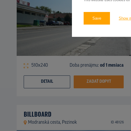
This website uses cookies for
Save
Show 
510x240
Doba prenájmu:
od 1 mesiaca
DETAIL
ZADAŤ DOPYT
BILLBOARD
Modranská cesta, Pezinok
ID 48126