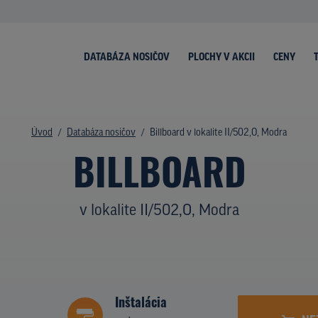
DATABÁZA NOSIČOV
PLOCHY V AKCII
CENY
Úvod
Databáza nosičov
Billboard v lokalite II/502,O, Modra
BILLBOARD
v lokalite II/502,O, Modra
Inštalácia